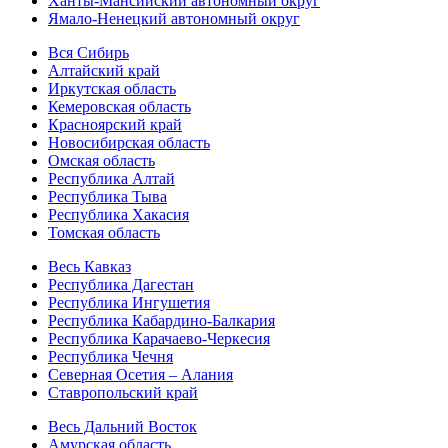
Ханты-Мансийский автономный округ
Ямало-Ненецкий автономный округ
Вся Сибирь
Алтайский край
Иркутская область
Кемеровская область
Красноярский край
Новосибирская область
Омская область
Республика Алтай
Республика Тыва
Республика Хакасия
Томская область
Весь Кавказ
Республика Дагестан
Республика Ингушетия
Республика Кабардино-Балкария
Республика Карачаево-Черкесия
Республика Чечня
Северная Осетия – Алания
Ставропольский край
Весь Дальний Восток
Амурская область