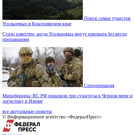
Поиск семьи туристов
Усольцевых в Красноярском крае
Стало известно, когда Усольцевых могут признать без вести
пропавшими
Спецоперация
Минобороны: ВС РФ поразили три сухогруза в Черном море и
логистику в Изюме
все актуальные сюжеты
© Информационное агентство «ФедералПресс»