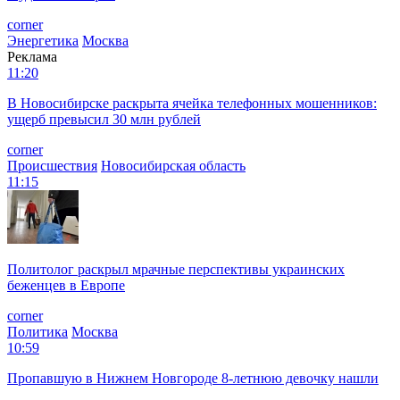
corner
Энергетика
Москва
Реклама
11:20
В Новосибирске раскрыта ячейка телефонных мошенников:
ущерб превысил 30 млн рублей
corner
Происшествия
Новосибирская область
11:15
Политолог раскрыл мрачные перспективы украинских
беженцев в Европе
corner
Политика
Москва
10:59
Пропавшую в Нижнем Новгороде 8-летнюю девочку нашли