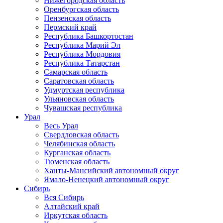
Нижегородская область
Оренбургская область
Пензенская область
Пермский край
Республика Башкортостан
Республика Марий Эл
Республика Мордовия
Республика Татарстан
Самарская область
Саратовская область
Удмуртская республика
Ульяновская область
Чувашская республика
Урал
Весь Урал
Свердловская область
Челябинская область
Курганская область
Тюменская область
Ханты-Мансийский автономный округ
Ямало-Ненецкий автономный округ
Сибирь
Вся Сибирь
Алтайский край
Иркутская область