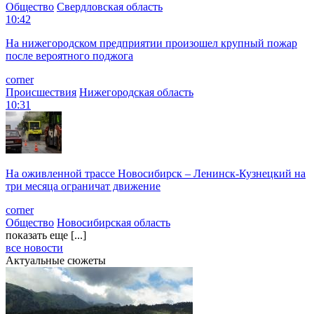
Общество
Свердловская область
10:42
На нижегородском предприятии произошел крупный пожар
после вероятного поджога
corner
Происшествия
Нижегородская область
10:31
На оживленной трассе Новосибирск – Ленинск-Кузнецкий на
три месяца ограничат движение
corner
Общество
Новосибирская область
показать еще [...]
все новости
Актуальные сюжеты