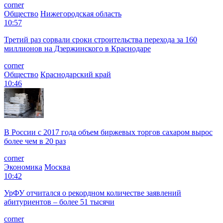
corner
Общество
Нижегородская область
10:57
Третий раз сорвали сроки строительства перехода за 160
миллионов на Дзержинского в Краснодаре
corner
Общество
Краснодарский край
10:46
В России с 2017 года объем биржевых торгов сахаром вырос
более чем в 20 раз
corner
Экономика
Москва
10:42
УрФУ отчитался о рекордном количестве заявлений
абитуриентов – более 51 тысячи
corner