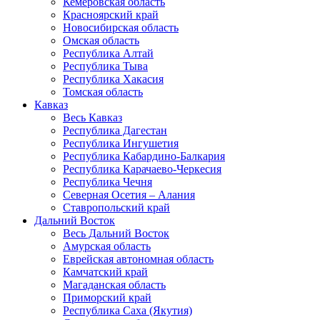
Кемеровская область
Красноярский край
Новосибирская область
Омская область
Республика Алтай
Республика Тыва
Республика Хакасия
Томская область
Кавказ
Весь Кавказ
Республика Дагестан
Республика Ингушетия
Республика Кабардино-Балкария
Республика Карачаево-Черкесия
Республика Чечня
Северная Осетия – Алания
Ставропольский край
Дальний Восток
Весь Дальний Восток
Амурская область
Еврейская автономная область
Камчатский край
Магаданская область
Приморский край
Республика Саха (Якутия)