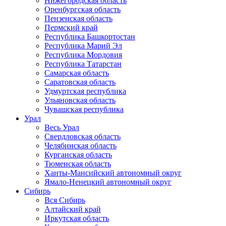
Нижегородская область
Оренбургская область
Пензенская область
Пермский край
Республика Башкортостан
Республика Марий Эл
Республика Мордовия
Республика Татарстан
Самарская область
Саратовская область
Удмуртская республика
Ульяновская область
Чувашская республика
Урал
Весь Урал
Свердловская область
Челябинская область
Курганская область
Тюменская область
Ханты-Мансийский автономный округ
Ямало-Ненецкий автономный округ
Сибирь
Вся Сибирь
Алтайский край
Иркутская область