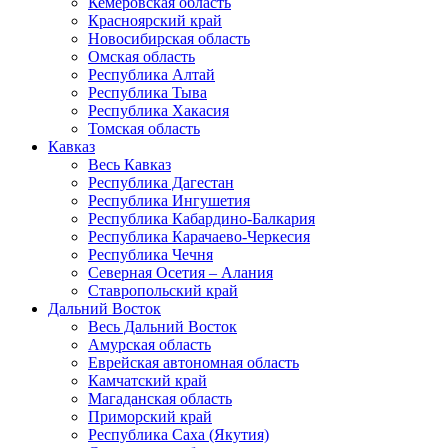
Кемеровская область
Красноярский край
Новосибирская область
Омская область
Республика Алтай
Республика Тыва
Республика Хакасия
Томская область
Кавказ
Весь Кавказ
Республика Дагестан
Республика Ингушетия
Республика Кабардино-Балкария
Республика Карачаево-Черкесия
Республика Чечня
Северная Осетия – Алания
Ставропольский край
Дальний Восток
Весь Дальний Восток
Амурская область
Еврейская автономная область
Камчатский край
Магаданская область
Приморский край
Республика Саха (Якутия)