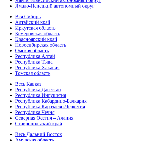
Ханты-Мансийский автономный округ
Ямало-Ненецкий автономный округ
Вся Сибирь
Алтайский край
Иркутская область
Кемеровская область
Красноярский край
Новосибирская область
Омская область
Республика Алтай
Республика Тыва
Республика Хакасия
Томская область
Весь Кавказ
Республика Дагестан
Республика Ингушетия
Республика Кабардино-Балкария
Республика Карачаево-Черкесия
Республика Чечня
Северная Осетия – Алания
Ставропольский край
Весь Дальний Восток
Амурская область