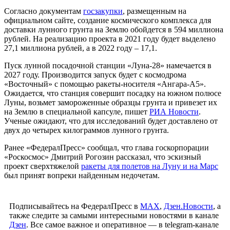
Согласно документам
госзакупки
, размещенным на
официальном сайте, создание космического комплекса для
доставки лунного грунта на Землю обойдется в 594 миллиона
рублей. На реализацию проекта в 2021 году будет выделено
27,1 миллиона рублей, а в 2022 году – 17,1.
Пуск лунной посадочной станции «Луна-28» намечается в
2027 году. Производится запуск будет с космодрома
«Восточный» с помощью ракеты-носителя «Ангара-А5».
Ожидается, что станция совершит посадку на южном полюсе
Луны, возьмет замороженные образцы грунта и привезет их
на Землю в специальной капсуле, пишет
РИА Новости
.
Ученые ожидают, что для исследований будет доставлено от
двух до четырех килограммов лунного грунта.
Ранее «ФедералПресс» сообщал, что глава госкорпорации
«Роскосмос» Дмитрий Рогозин рассказал, что эскизный
проект сверхтяжелой
ракеты для полетов на Луну и на Марс
был принят вопреки найденным недочетам.
Подписывайтесь на ФедералПресс в
МАХ
,
Дзен.Новости
, а
также следите за самыми интересными новостями в канале
Дзен
. Все самое важное и оперативное — в telegram-канале