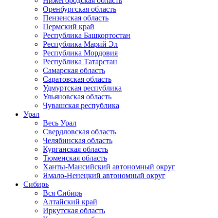
Нижегородская область
Оренбургская область
Пензенская область
Пермский край
Республика Башкортостан
Республика Марий Эл
Республика Мордовия
Республика Татарстан
Самарская область
Саратовская область
Удмуртская республика
Ульяновская область
Чувашская республика
Урал
Весь Урал
Свердловская область
Челябинская область
Курганская область
Тюменская область
Ханты-Мансийский автономный округ
Ямало-Ненецкий автономный округ
Сибирь
Вся Сибирь
Алтайский край
Иркутская область