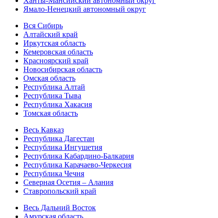
Ханты-Мансийский автономный округ
Ямало-Ненецкий автономный округ
Вся Сибирь
Алтайский край
Иркутская область
Кемеровская область
Красноярский край
Новосибирская область
Омская область
Республика Алтай
Республика Тыва
Республика Хакасия
Томская область
Весь Кавказ
Республика Дагестан
Республика Ингушетия
Республика Кабардино-Балкария
Республика Карачаево-Черкесия
Республика Чечня
Северная Осетия – Алания
Ставропольский край
Весь Дальний Восток
Амурская область