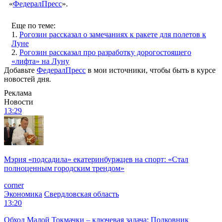
«
ФедералПресс
».
Еще по теме:
1.
Рогозин рассказал о замечаниях к ракете для полетов к
Луне
2.
Рогозин рассказал про разработку дорогостоящего
«лифта» на Луну
Добавьте
ФедералПресс
в мои источники, чтобы быть в курсе
новостей дня.
Реклама
Новости
13:29
Мэрия «подсадила» екатеринбуржцев на спорт: «Стал
полноценным городским трендом»
corner
Экономика
Свердловская область
13:20
Обход Малой Токмачки – ключевая задача: Полковник