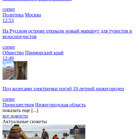
corner
Политика
Москва
12:53
На Русском острове открыли новый маршрут для туристов и
велосипедистов
corner
Общество
Приморский край
12:49
Под колесами электрички погиб 19-летний нижегородец
corner
Происшествия
Нижегородская область
показать еще [...]
все новости
Актуальные сюжеты