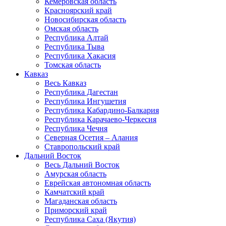
Кемеровская область
Красноярский край
Новосибирская область
Омская область
Республика Алтай
Республика Тыва
Республика Хакасия
Томская область
Кавказ
Весь Кавказ
Республика Дагестан
Республика Ингушетия
Республика Кабардино-Балкария
Республика Карачаево-Черкесия
Республика Чечня
Северная Осетия – Алания
Ставропольский край
Дальний Восток
Весь Дальний Восток
Амурская область
Еврейская автономная область
Камчатский край
Магаданская область
Приморский край
Республика Саха (Якутия)