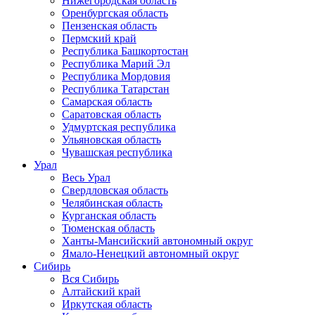
Нижегородская область
Оренбургская область
Пензенская область
Пермский край
Республика Башкортостан
Республика Марий Эл
Республика Мордовия
Республика Татарстан
Самарская область
Саратовская область
Удмуртская республика
Ульяновская область
Чувашская республика
Урал
Весь Урал
Свердловская область
Челябинская область
Курганская область
Тюменская область
Ханты-Мансийский автономный округ
Ямало-Ненецкий автономный округ
Сибирь
Вся Сибирь
Алтайский край
Иркутская область