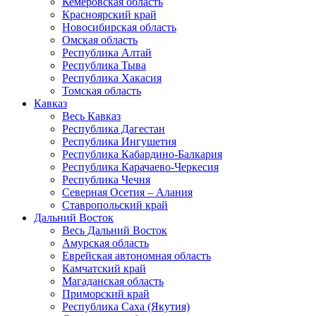
Кемеровская область
Красноярский край
Новосибирская область
Омская область
Республика Алтай
Республика Тыва
Республика Хакасия
Томская область
Кавказ
Весь Кавказ
Республика Дагестан
Республика Ингушетия
Республика Кабардино-Балкария
Республика Карачаево-Черкесия
Республика Чечня
Северная Осетия – Алания
Ставропольский край
Дальний Восток
Весь Дальний Восток
Амурская область
Еврейская автономная область
Камчатский край
Магаданская область
Приморский край
Республика Саха (Якутия)