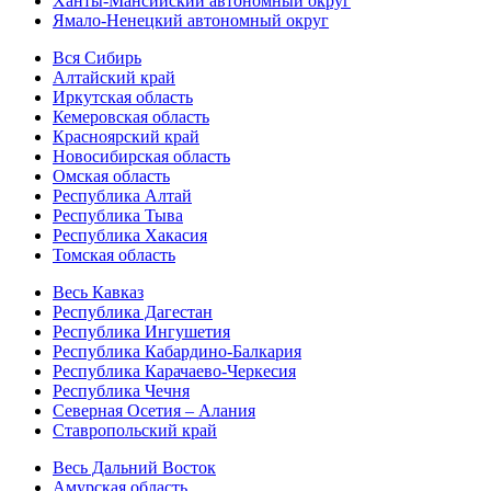
Ханты-Мансийский автономный округ
Ямало-Ненецкий автономный округ
Вся Сибирь
Алтайский край
Иркутская область
Кемеровская область
Красноярский край
Новосибирская область
Омская область
Республика Алтай
Республика Тыва
Республика Хакасия
Томская область
Весь Кавказ
Республика Дагестан
Республика Ингушетия
Республика Кабардино-Балкария
Республика Карачаево-Черкесия
Республика Чечня
Северная Осетия – Алания
Ставропольский край
Весь Дальний Восток
Амурская область