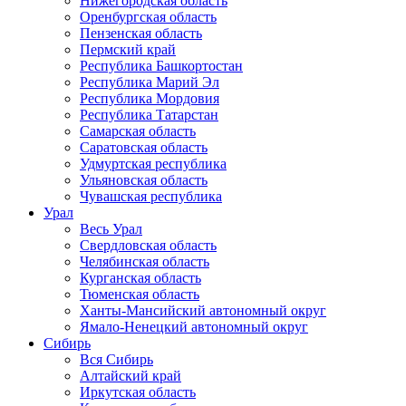
Нижегородская область
Оренбургская область
Пензенская область
Пермский край
Республика Башкортостан
Республика Марий Эл
Республика Мордовия
Республика Татарстан
Самарская область
Саратовская область
Удмуртская республика
Ульяновская область
Чувашская республика
Урал
Весь Урал
Свердловская область
Челябинская область
Курганская область
Тюменская область
Ханты-Мансийский автономный округ
Ямало-Ненецкий автономный округ
Сибирь
Вся Сибирь
Алтайский край
Иркутская область