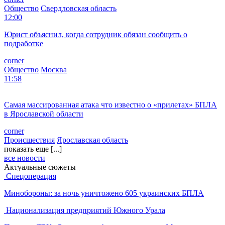
12:09
«Главный рейдер Урала» Павел Федулев после 18 лет колонии
и 2 лет исправработ вернулся в Екатеринбург
corner
Общество
Свердловская область
12:00
Юрист объяснил, когда сотрудник обязан сообщить о
подработке
corner
Общество
Москва
11:58
Самая массированная атака что известно о «прилетах» БПЛА
в Ярославской области
corner
Происшествия
Ярославская область
показать еще [...]