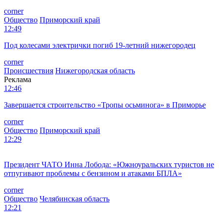
corner
Общество
Приморский край
12:49
Под колесами электрички погиб 19-летний нижегородец
corner
Происшествия
Нижегородская область
Реклама
12:46
Завершается строительство «Тропы осьминога» в Приморье
corner
Общество
Приморский край
12:29
Президент ЧАТО Инна Лобода: «Южноуральских туристов не
отпугивают проблемы с бензином и атаками БПЛА»
corner