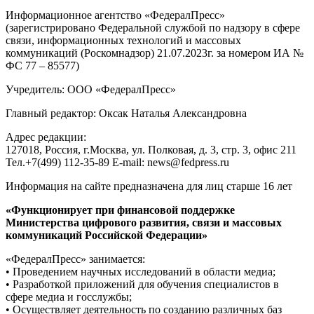
все актуальные сюжеты
© Информационное агентство «ФедералПресс»
О проекте
Реклама
Редакция
Авторизация
2007-2026 ©
Редакция «
ФедералПресс
»
Адрес для корреспонденции и посетителей:
127018
, Россия, г.
Москва
,
ул. Полковая, д. 3, стр. 3
, офис 211
Тел.
+7(499) 112-35-89
E-mail:
news@fedpress.ru
«ФедералПресс» - медиа-холдинг: экспертный канал,
информагентства, журнал. Политика, экономика,
происшествия, общество. Экспертный взгляд на жизнь
регионов РФ
Информационное агентство «ФедералПресс»
(зарегистрировано Федеральной службой по надзору в сфере