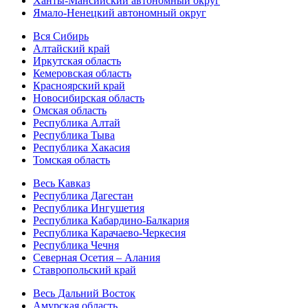
Ханты-Мансийский автономный округ
Ямало-Ненецкий автономный округ
Вся Сибирь
Алтайский край
Иркутская область
Кемеровская область
Красноярский край
Новосибирская область
Омская область
Республика Алтай
Республика Тыва
Республика Хакасия
Томская область
Весь Кавказ
Республика Дагестан
Республика Ингушетия
Республика Кабардино-Балкария
Республика Карачаево-Черкесия
Республика Чечня
Северная Осетия – Алания
Ставропольский край
Весь Дальний Восток
Амурская область