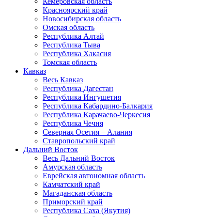
Кемеровская область
Красноярский край
Новосибирская область
Омская область
Республика Алтай
Республика Тыва
Республика Хакасия
Томская область
Кавказ
Весь Кавказ
Республика Дагестан
Республика Ингушетия
Республика Кабардино-Балкария
Республика Карачаево-Черкесия
Республика Чечня
Северная Осетия – Алания
Ставропольский край
Дальний Восток
Весь Дальний Восток
Амурская область
Еврейская автономная область
Камчатский край
Магаданская область
Приморский край
Республика Саха (Якутия)