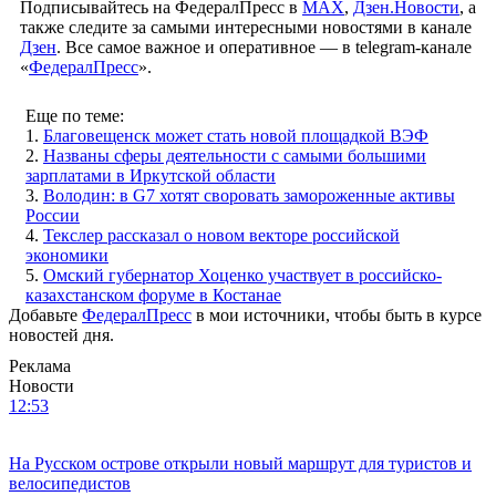
Подписывайтесь на ФедералПресс в
МАХ
,
Дзен.Новости
, а
также следите за самыми интересными новостями в канале
Дзен
. Все самое важное и оперативное — в telegram-канале
«
ФедералПресс
».
Еще по теме:
1.
Благовещенск может стать новой площадкой ВЭФ
2.
Названы сферы деятельности с самыми большими
зарплатами в Иркутской области
3.
Володин: в G7 хотят своровать замороженные активы
России
4.
Текслер рассказал о новом векторе российской
экономики
5.
Омский губернатор Хоценко участвует в российско-
казахстанском форуме в Костанае
Добавьте
ФедералПресс
в мои источники, чтобы быть в курсе
новостей дня.
Реклама
Новости
12:53
На Русском острове открыли новый маршрут для туристов и
велосипедистов