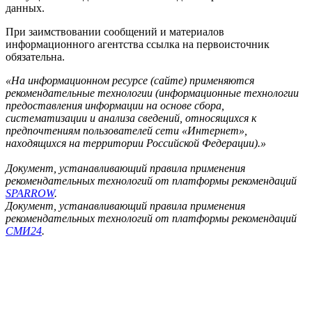
связи, информационных технологий и массовых
коммуникаций (Роскомнадзор) 21.07.2023г. за номером ИА №
ФС 77 – 85577)
Учредитель: ООО «ФедералПресс»
Главный редактор: Оксак Наталья Александровна
Адрес редакции:
127018, Россия, г.Москва, ул. Полковая, д. 3, стр. 3, офис 211
Тел.+7(499) 112-35-89 E-mail: news@fedpress.ru
Информация на сайте предназначена для лиц старше 16 лет
«Функционирует при финансовой поддержке
Министерства цифрового развития, связи и массовых
коммуникаций Российской Федерации»
«ФедералПресс» занимается:
• Проведением научных исследований в области медиа;
• Разработкой приложений для обучения специалистов в
сфере медиа и госслужбы;
• Осуществляет деятельность по созданию различных баз
данных.
При заимствовании сообщений и материалов