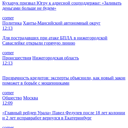
Общество
Челябинская область
12:21
Кухарук призвал Югру к адресной соцподдержке: «Заливать
деньгами больше не будем»
corner
Политика
Ханты-Мансийский автономный округ
12:13
Для пострадавших при атаке БПЛА в нижегородской
Саваслейке открыли горячую линию
corner
Происшествия
Нижегородская область
12:13
Прозрачность кредитов: эксперты объяснили, как новый закон
поможет в борьбе с мошенниками
corner
Общество
Москва