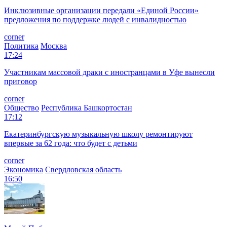
Инклюзивные организации передали «Единой России»
предложения по поддержке людей с инвалидностью
corner
Политика
Москва
17:24
Участникам массовой драки с иностранцами в Уфе вынесли
приговор
corner
Общество
Республика Башкортостан
17:12
Екатеринбургскую музыкальную школу ремонтируют
впервые за 62 года: что будет с детьми
corner
Экономика
Свердловская область
16:50