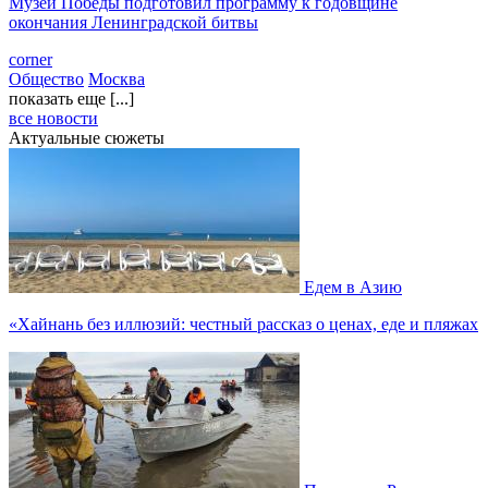
Музей Победы подготовил программу к годовщине
окончания Ленинградской битвы
corner
Общество
Москва
показать еще [...]
все новости
Актуальные сюжеты
Едем в Азию
«Хайнань без иллюзий: честный рассказ о ценах, еде и пляжах