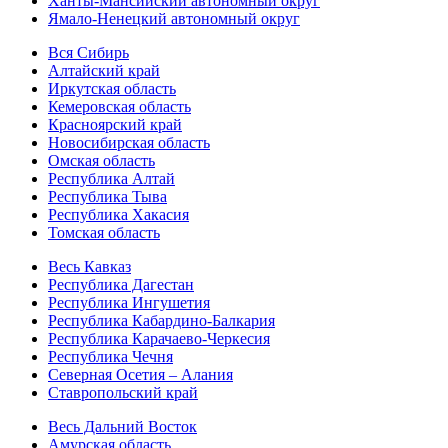
Ханты-Мансийский автономный округ
Ямало-Ненецкий автономный округ
Вся Сибирь
Алтайский край
Иркутская область
Кемеровская область
Красноярский край
Новосибирская область
Омская область
Республика Алтай
Республика Тыва
Республика Хакасия
Томская область
Весь Кавказ
Республика Дагестан
Республика Ингушетия
Республика Кабардино-Балкария
Республика Карачаево-Черкесия
Республика Чечня
Северная Осетия – Алания
Ставропольский край
Весь Дальний Восток
Амурская область