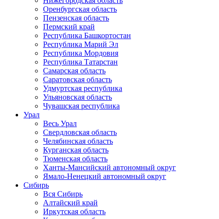
Нижегородская область
Оренбургская область
Пензенская область
Пермский край
Республика Башкортостан
Республика Марий Эл
Республика Мордовия
Республика Татарстан
Самарская область
Саратовская область
Удмуртская республика
Ульяновская область
Чувашская республика
Урал
Весь Урал
Свердловская область
Челябинская область
Курганская область
Тюменская область
Ханты-Мансийский автономный округ
Ямало-Ненецкий автономный округ
Сибирь
Вся Сибирь
Алтайский край
Иркутская область