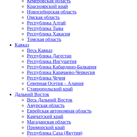
Кемеровская область
Красноярский край
Новосибирская область
Омская область
Республика Алтай
Республика Тыва
Республика Хакасия
Томская область
Кавказ
Весь Кавказ
Республика Дагестан
Республика Ингушетия
Республика Кабардино-Балкария
Республика Карачаево-Черкесия
Республика Чечня
Северная Осетия – Алания
Ставропольский край
Дальний Восток
Весь Дальний Восток
Амурская область
Еврейская автономная область
Камчатский край
Магаданская область
Приморский край
Республика Саха (Якутия)