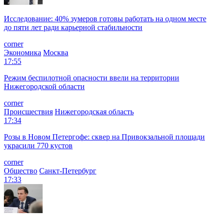
Исследование: 40% зумеров готовы работать на одном месте
до пяти лет ради карьерной стабильности
corner
Экономика
Москва
17:55
Режим беспилотной опасности ввели на территории
Нижегородской области
corner
Происшествия
Нижегородская область
17:34
Розы в Новом Петергофе: сквер на Привокзальной площади
украсили 770 кустов
corner
Общество
Санкт-Петербург
17:33