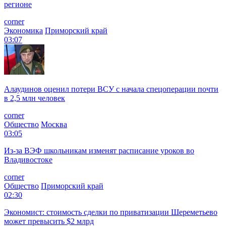
регионе
corner
Экономика
Приморский край
03:07
Алаудинов оценил потери ВСУ с начала спецоперации почти
в 2,5 млн человек
corner
Общество
Москва
03:05
Из-за ВЭФ школьникам изменят расписание уроков во
Владивостоке
corner
Общество
Приморский край
02:30
Экономист: стоимость сделки по приватизации Шереметьево
может превысить $2 млрд