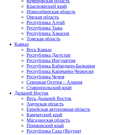
Кемеровская область
Красноярский край
Новосибирская область
Омская область
Республика Алтай
Республика Тыва
Республика Хакасия
Томская область
Кавказ
Весь Кавказ
Республика Дагестан
Республика Ингушетия
Республика Кабардино-Балкария
Республика Карачаево-Черкесия
Республика Чечня
Северная Осетия – Алания
Ставропольский край
Дальний Восток
Весь Дальний Восток
Амурская область
Еврейская автономная область
Камчатский край
Магаданская область
Приморский край
Республика Саха (Якутия)