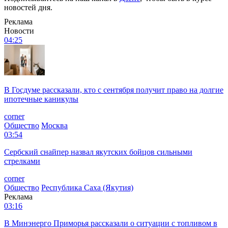
новостей дня.
Реклама
Новости
04:25
В Госдуме рассказали, кто с сентября получит право на долгие
ипотечные каникулы
corner
Общество
Москва
03:54
Сербский снайпер назвал якутских бойцов сильными
стрелками
corner
Общество
Республика Саха (Якутия)
Реклама
03:16
В Минэнерго Приморья рассказали о ситуации с топливом в