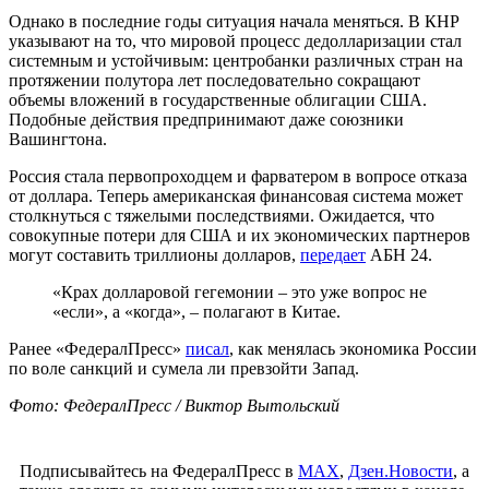
Однако в последние годы ситуация начала меняться. В КНР
указывают на то, что мировой процесс дедолларизации стал
системным и устойчивым: центробанки различных стран на
протяжении полутора лет последовательно сокращают
объемы вложений в государственные облигации США.
Подобные действия предпринимают даже союзники
Вашингтона.
Россия стала первопроходцем и фарватером в вопросе отказа
от доллара. Теперь американская финансовая система может
столкнуться с тяжелыми последствиями. Ожидается, что
совокупные потери для США и их экономических партнеров
могут составить триллионы долларов,
передает
АБН 24.
«Крах долларовой гегемонии – это уже вопрос не
«если», а «когда», – полагают в Китае.
Ранее «ФедералПресс»
писал
, как менялась экономика России
по воле санкций и сумела ли превзойти Запад.
Фото: ФедералПресс / Виктор Вытольский
Подписывайтесь на ФедералПресс в
МАХ
,
Дзен.Новости
, а