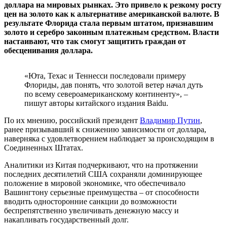
доллара на мировых рынках. Это привело к резкому росту
цен на золото как к альтернативе американской валюте. В
результате Флорида стала первым штатом, признавшим
золото и серебро законным платежным средством. Власти
настаивают, что так смогут защитить граждан от
обесценивания доллара.
«Юта, Техас и Теннесси последовали примеру
Флориды, дав понять, что золотой ветер начал дуть
по всему североамериканскому континенту», –
пишут авторы китайского издания Baidu.
По их мнению, российский президент
Владимир Путин
,
ранее призывавший к снижению зависимости от доллара,
наверняка с удовлетворением наблюдает за происходящим в
Соединенных Штатах.
Аналитики из Китая подчеркивают, что на протяжении
последних десятилетий США сохраняли доминирующее
положение в мировой экономике, что обеспечивало
Вашингтону серьезные преимущества – от способности
вводить односторонние санкции до возможности
беспрепятственно увеличивать денежную массу и
накапливать государственный долг.