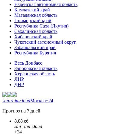
Еврейская автономная область
Камчатский край
Магаданская область
Приморский край
Республика Саха (Якутия)
Сахалинская область
Хабаровский край
Чукотский автономный округ
Забайкальский край
Республика Бурятия
Весь Донбасс
Запорожская область
Херсонская область
ЛНР
ДНР
sun-rain-cloud
Москва
+24
Прогноз на 7 дней
8.08 сб
sun-rain-cloud
+24