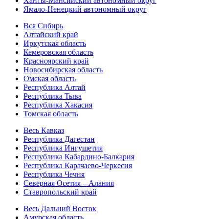
Ханты-Мансийский автономный округ
Ямало-Ненецкий автономный округ
Вся Сибирь
Алтайский край
Иркутская область
Кемеровская область
Красноярский край
Новосибирская область
Омская область
Республика Алтай
Республика Тыва
Республика Хакасия
Томская область
Весь Кавказ
Республика Дагестан
Республика Ингушетия
Республика Кабардино-Балкария
Республика Карачаево-Черкесия
Республика Чечня
Северная Осетия – Алания
Ставропольский край
Весь Дальний Восток
Амурская область