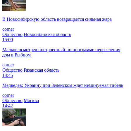
В Новосибирскую область возвращается сильная жара
corner
Общество
Новосибирская область
15:00
Малков осмотрел построенный по программе переселения
дом в Рыбном
corner
Общество
Рязанская область
14:45
Медведев: Украину при Зеленском ждет неминуемая гибель
corner
Общество
Москва
14:42