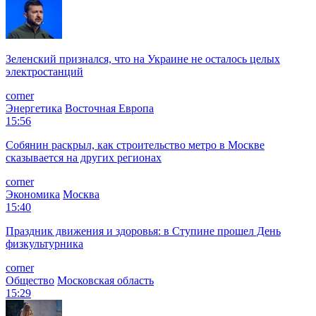
Зеленский признался, что на Украине не осталось целых
электростанций
corner
Энергетика
Восточная Европа
15:56
Собянин раскрыл, как строительство метро в Москве
сказывается на других регионах
corner
Экономика
Москва
15:40
Праздник движения и здоровья: в Ступине прошел День
физкультурника
corner
Общество
Московская область
15:29