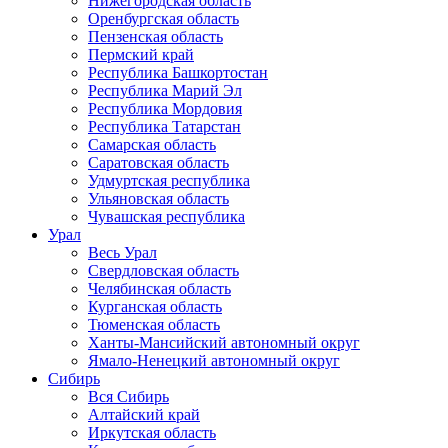
Нижегородская область
Оренбургская область
Пензенская область
Пермский край
Республика Башкортостан
Республика Марий Эл
Республика Мордовия
Республика Татарстан
Самарская область
Саратовская область
Удмуртская республика
Ульяновская область
Чувашская республика
Урал
Весь Урал
Свердловская область
Челябинская область
Курганская область
Тюменская область
Ханты-Мансийский автономный округ
Ямало-Ненецкий автономный округ
Сибирь
Вся Сибирь
Алтайский край
Иркутская область