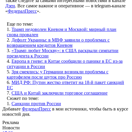
также следите за самыми интересными новостями в канале
Дзен
. Все самое важное и оперативное — в telegram-канале
«
ФедералПресс
».
Еще по теме:
1.
Трамп недоволен Киевом и Москвой: мирный план
снова провален
2.
Дефолт Украины: в МВФ заявили о проблемах с
возвращением кредитов Киевом
3.
«Трамп любит Москву»: в США раскрыли симпатии
президента к России
4.
Европа в гневе: в Китае сообщили о панике в EC из-за
ситуации в России
5.
Зря смеялись: у Германии возникли проблемы с
картофелем после шуток про Россию
6.
МИД РФ: Путин жестко ответит на 18-й пакет санкций
ЕС
7.
США и Китай заключили торговое соглашение
Сюжет по теме:
1.
Санкции против России
Добавьте
ФедералПресс
в мои источники, чтобы быть в курсе
новостей дня.
Реклама
Новости