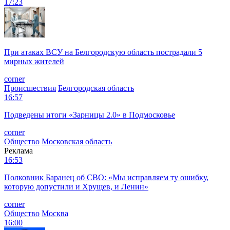
17:23
При атаках ВСУ на Белгородскую область пострадали 5
мирных жителей
corner
Происшествия
Белгородская область
16:57
Подведены итоги «Зарницы 2.0» в Подмосковье
corner
Общество
Московская область
Реклама
16:53
Полковник Баранец об СВО: «Мы исправляем ту ошибку,
которую допустили и Хрущев, и Ленин»
corner
Общество
Москва
16:00