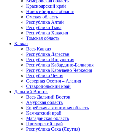
Кемеровская область
Красноярский край
Новосибирская область
Омская область
Республика Алтай
Республика Тыва
Республика Хакасия
Томская область
Кавказ
Весь Кавказ
Республика Дагестан
Республика Ингушетия
Республика Кабардино-Балкария
Республика Карачаево-Черкесия
Республика Чечня
Северная Осетия – Алания
Ставропольский край
Дальний Восток
Весь Дальний Восток
Амурская область
Еврейская автономная область
Камчатский край
Магаданская область
Приморский край
Республика Саха (Якутия)