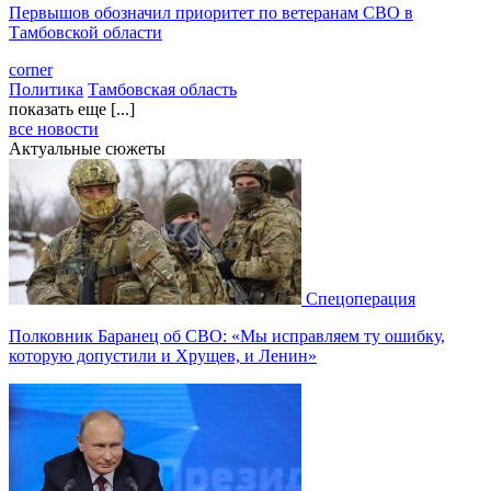
Первышов обозначил приоритет по ветеранам СВО в
Тамбовской области
corner
Политика
Тамбовская область
показать еще [...]
все новости
Актуальные сюжеты
Спецоперация
Полковник Баранец об СВО: «Мы исправляем ту ошибку,
которую допустили и Хрущев, и Ленин»