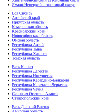
Ханты-Мансийский автономный округ
Ямало-Ненецкий автономный округ
Вся Сибирь
Алтайский край
Иркутская область
Кемеровская область
Красноярский край
Новосибирская область
Омская область
Республика Алтай
Республика Тыва
Республика Хакасия
Томская область
Весь Кавказ
Республика Дагестан
Республика Ингушетия
Республика Кабардино-Балкария
Республика Карачаево-Черкесия
Республика Чечня
Северная Осетия – Алания
Ставропольский край
Весь Дальний Восток
Амурская область