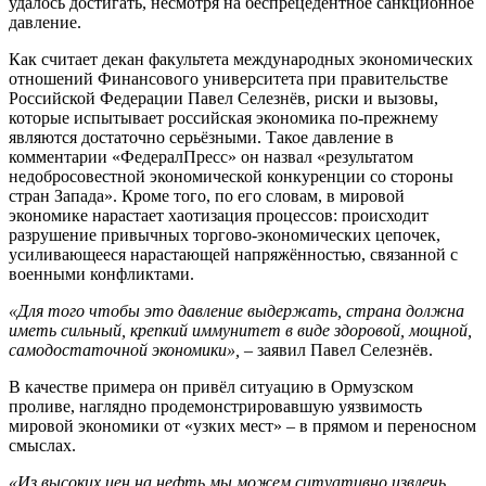
удалось достигать, несмотря на беспрецедентное санкционное
давление.
Как считает декан факультета международных экономических
отношений Финансового университета при правительстве
Российской Федерации Павел Селезнёв, риски и вызовы,
которые испытывает российская экономика по-прежнему
являются достаточно серьёзными. Такое давление в
комментарии «ФедералПресс» он назвал «результатом
недобросовестной экономической конкуренции со стороны
стран Запада». Кроме того, по его словам, в мировой
экономике нарастает хаотизация процессов: происходит
разрушение привычных торгово-экономических цепочек,
усиливающееся нарастающей напряжённостью, связанной с
военными конфликтами.
«Для того чтобы это давление выдержать, страна должна
иметь сильный, крепкий иммунитет в виде здоровой, мощной,
самодостаточной экономики»,
– заявил Павел Селезнёв.
В качестве примера он привёл ситуацию в Ормузском
проливе, наглядно продемонстрировавшую уязвимость
мировой экономики от «узких мест» – в прямом и переносном
смыслах.
«Из высоких цен на нефть мы можем ситуативно извлечь