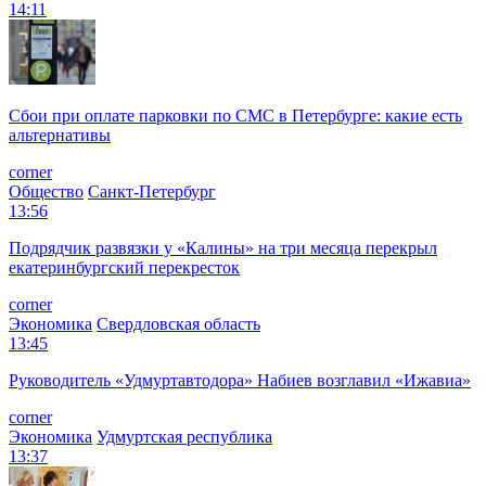
14:11
Сбои при оплате парковки по СМС в Петербурге: какие есть
альтернативы
corner
Общество
Санкт-Петербург
13:56
Подрядчик развязки у «Калины» на три месяца перекрыл
екатеринбургский перекресток
corner
Экономика
Свердловская область
13:45
Руководитель «Удмуртавтодора» Набиев возглавил «Ижавиа»
corner
Экономика
Удмуртская республика
13:37