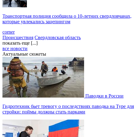
Транспортная полиция сообщила о 10-летних свердловчанах,
которые увлекались зацепингом
corner
Происшествия
Свердловская область
показать еще [...]
все новости
Актуальные сюжеты
Паводки в России
Гидротехник бьет тревогу о последствиях паводка на Туре для
стройки: поймы должны стать парками