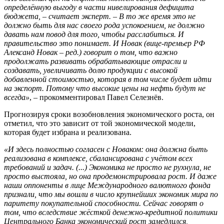
определённую выгоду в части нивелирования дефицита
бюджета, – считает эксперт. – В то же время это не
должно быть для нас своего рода успокоением, не должно
давать нам повод для того, чтобы расслабиться. И
правительство это понимает. И Новак (вице-премьер РФ
Александ Новак – ред.) говорит о том, что важно
продолжать развивать обрабатывающие отрасли и
создавать, увеличивать долю продукции с высокой
добавленной стоимостью, которая в том числе будет идти
на экспорт. Потому что высокие цены на нефть будут не
всегда»
, – прокомментировал Павел Селезнёв.
Прогнозируя сроки возобновления экономического роста, он
отметил, что это зависит от той экономической модели,
которая будет избрана и реализована.
«И здесь полностью согласен с Новаком: она должна быть
реализована в комплексе, сбалансирована с учётом всех
требований и задач. (...) Экономика не просто не рухнула, не
просто выстояла, но она продемонстрировала рост. И даже
наши оппоненты в лице Международного валютного фонда
признали, что мы вошли в число крупнейших экономик мира по
паритету покупательной способности. Сейчас говорят о
том, что вследствие жёсткой денежно-кредитной политики
Центрального Банка экономический рост замедлился,