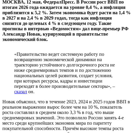
МОСКВА, 12 мая, ФедералПресс. В России рост ВВП по
итогам 2026 года ожидается на уровне 0,4 %, а инфляция
приблизится к 5,2 %. Затем экономика будет расти на 1,4 %
в 2027 и на 2,4 % в 2029 годах, тогда как инфляция
снизится до целевых 4 % в следующем году. Такие
прогнозы в интервью «Ведомостям» дал вице-премьер РФ
Александр Новак, курирующий в правительстве
экономический блок.
«Правительство ведет системную работу по
возвращению экономической динамики на
траекторию устойчивого долгосрочного роста не
ниже среднемировых темпов и по достижению
национальных целей развития, создает условия,
при которых ресурсы, кадры и инвестиции
переходят в более производительные секторы», –
сказал
он.
Новак объяснил, что в течение 2023, 2024 и 2025 годов ВВП в
реальном выражении вырос более чем на 10 %, показатель
роста составлял в среднем около 3,3 % в год, что выше
среднемировых значений. Это позволило России занять 4-е
место среди крупнейших экономик мира по паритету
покупательной способности. Причём высокие темпы роста