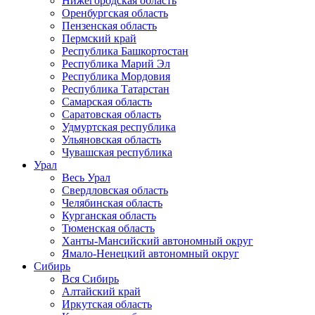
Нижегородская область
Оренбургская область
Пензенская область
Пермский край
Республика Башкортостан
Республика Марий Эл
Республика Мордовия
Республика Татарстан
Самарская область
Саратовская область
Удмуртская республика
Ульяновская область
Чувашская республика
Урал
Весь Урал
Свердловская область
Челябинская область
Курганская область
Тюменская область
Ханты-Мансийский автономный округ
Ямало-Ненецкий автономный округ
Сибирь
Вся Сибирь
Алтайский край
Иркутская область