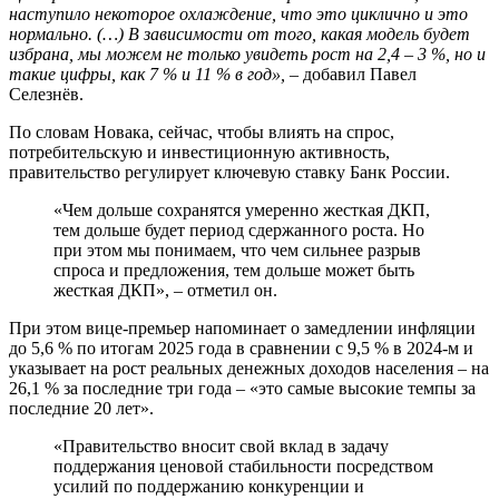
наступило некоторое охлаждение, что это циклично и это
нормально. (…) В зависимости от того, какая модель будет
избрана, мы можем не только увидеть рост на 2,4 – 3 %, но и
такие цифры, как 7 % и 11 % в год»,
– добавил Павел
Селезнёв.
По словам Новака, сейчас, чтобы влиять на спрос,
потребительскую и инвестиционную активность,
правительство регулирует ключевую ставку Банк России.
«Чем дольше сохранятся умеренно жесткая ДКП,
тем дольше будет период сдержанного роста. Но
при этом мы понимаем, что чем сильнее разрыв
спроса и предложения, тем дольше может быть
жесткая ДКП», – отметил он.
При этом вице-премьер напоминает о замедлении инфляции
до 5,6 % по итогам 2025 года в сравнении с 9,5 % в 2024-м и
указывает на рост реальных денежных доходов населения – на
26,1 % за последние три года – «это самые высокие темпы за
последние 20 лет».
«Правительство вносит свой вклад в задачу
поддержания ценовой стабильности посредством
усилий по поддержанию конкуренции и