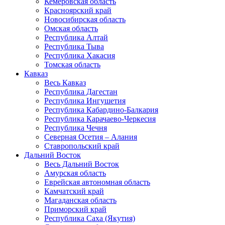
Кемеровская область
Красноярский край
Новосибирская область
Омская область
Республика Алтай
Республика Тыва
Республика Хакасия
Томская область
Кавказ
Весь Кавказ
Республика Дагестан
Республика Ингушетия
Республика Кабардино-Балкария
Республика Карачаево-Черкесия
Республика Чечня
Северная Осетия – Алания
Ставропольский край
Дальний Восток
Весь Дальний Восток
Амурская область
Еврейская автономная область
Камчатский край
Магаданская область
Приморский край
Республика Саха (Якутия)