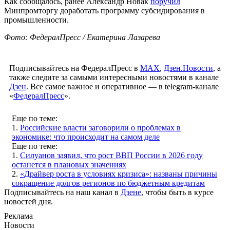
Как сообщалось, ранее Александр Новак
поручил
Минпромторгу доработать программу субсидирования в
промышленности.
Фото: ФедералПресс / Екатерина Лазарева
Подписывайтесь на ФедералПресс в
МАХ
,
Дзен.Новости
, а
также следите за самыми интересными новостями в канале
Дзен
. Все самое важное и оперативное — в telegram-канале
«
ФедералПресс
».
Еще по теме:
1.
Российские власти заговорили о проблемах в
экономике: что происходит на самом деле
Еще по теме:
1.
Силуанов заявил, что рост ВВП России в 2026 году
останется в плановых значениях
2.
«Драйвер роста в условиях кризиса»: названы причины
сокращение долгов регионов по бюджетным кредитам
Подписывайтесь на наш канал в
Дзене
, чтобы быть в курсе
новостей дня.
Реклама
Новости