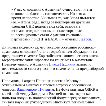
«У нас отношения с Арменией существуют, и эти
отношения близкие, союзнические. Но в то же
время непростые. Учитывая то, как Запад пытается
(ее. – Прим. ред.), вслед за некоторыми другими
членами СНГ, подмять под себя, разорвать
взаимовыгодные экономические, торговые,
инвестиционные связи Армении со своими
партнерами по СНГ и ЕАЭС», – отметил
Лавров
.
Дипломат подчеркнул, что текущее состояние российско–
армянских отношений станет одной из тем обсуждения на
предстоящем саммите Евразийского экономического союза.
Мероприятие запланировано на конец мая в Казахстане.
Премьер–министр Армении
Никол Пашинян
заявлял о
невозможности своего участия в саммите из–за предвыборной
кампании.
Напомним, 1 апреля Пашинян посетил Москву с
официальным визитом и провел встречу с российским
лидером
Владимиром Путиным
. На фоне критики ОДКБ и
колебаний между Западом и Россией шаг выглядит как
попытка получить политический бонус перед голосованием,
считает научный руководитель Института региональных