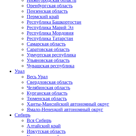
Нижегородская область
Оренбургская область
Пензенская область
Пермский край
Республика Башкортостан
Республика Марий Эл
Республика Мордовия
Республика Татарстан
Самарская область
Саратовская область
Удмуртская республика
Ульяновская область
Чувашская республика
Урал
Весь Урал
Свердловская область
Челябинская область
Курганская область
Тюменская область
Ханты-Мансийский автономный округ
Ямало-Ненецкий автономный округ
Сибирь
Вся Сибирь
Алтайский край
Иркутская область