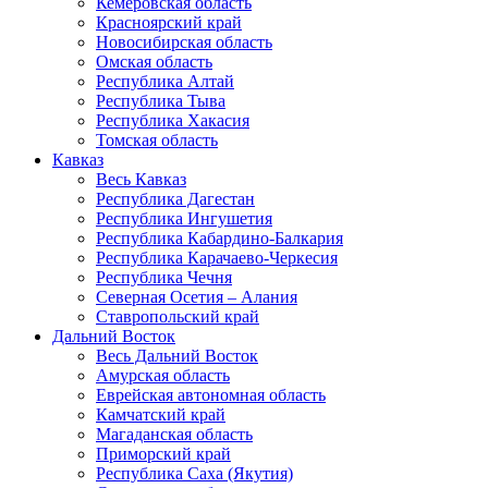
Кемеровская область
Красноярский край
Новосибирская область
Омская область
Республика Алтай
Республика Тыва
Республика Хакасия
Томская область
Кавказ
Весь Кавказ
Республика Дагестан
Республика Ингушетия
Республика Кабардино-Балкария
Республика Карачаево-Черкесия
Республика Чечня
Северная Осетия – Алания
Ставропольский край
Дальний Восток
Весь Дальний Восток
Амурская область
Еврейская автономная область
Камчатский край
Магаданская область
Приморский край
Республика Саха (Якутия)