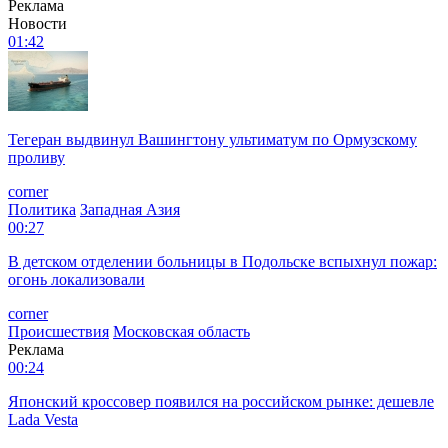
Реклама
Новости
01:42
Тегеран выдвинул Вашингтону ультиматум по Ормузскому
проливу
corner
Политика
Западная Азия
00:27
В детском отделении больницы в Подольске вспыхнул пожар:
огонь локализовали
corner
Происшествия
Московская область
Реклама
00:24
Японский кроссовер появился на российском рынке: дешевле
Lada Vesta