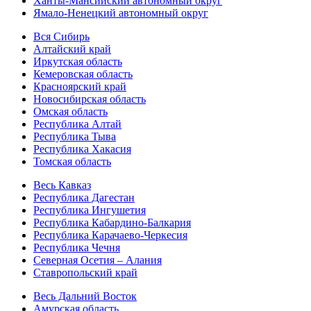
Ханты-Мансийский автономный округ
Ямало-Ненецкий автономный округ
Вся Сибирь
Алтайский край
Иркутская область
Кемеровская область
Красноярский край
Новосибирская область
Омская область
Республика Алтай
Республика Тыва
Республика Хакасия
Томская область
Весь Кавказ
Республика Дагестан
Республика Ингушетия
Республика Кабардино-Балкария
Республика Карачаево-Черкесия
Республика Чечня
Северная Осетия – Алания
Ставропольский край
Весь Дальний Восток
Амурская область