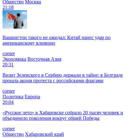
Общество
Москва
21:18
Вашингтон такого не ожидал: Китай нанес удар по
американскому влиянию
corner
Экономика
Восточная Азия
20:31
Визит Зеленского в Сербию держали в тайне: в Белграде
прошла акция протеста с российскими флагами
corner
Политика
Европа
20:04
«Русское лето» в Хабаровске собрало 20 тысяч человек и
объединило поколения вокруг общей Победы
corner
Общество
Хабаровский край