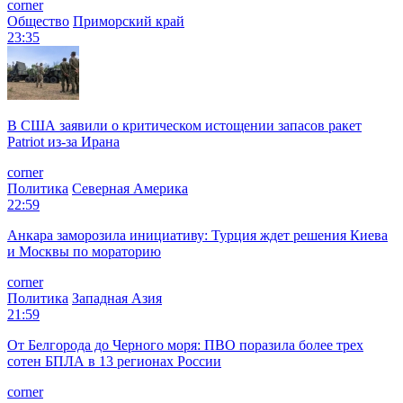
corner
Общество
Приморский край
23:35
В США заявили о критическом истощении запасов ракет
Patriot из-за Ирана
corner
Политика
Северная Америка
22:59
Анкара заморозила инициативу: Турция ждет решения Киева
и Москвы по мораторию
corner
Политика
Западная Азия
21:59
От Белгорода до Черного моря: ПВО поразила более трех
сотен БПЛА в 13 регионах России
corner