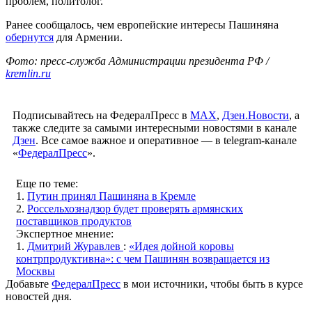
проблем, политолог.
Ранее сообщалось, чем европейские интересы Пашиняна
обернутся
для Армении.
Фото: пресс-служба Администрации президента РФ /
kremlin.ru
Подписывайтесь на ФедералПресс в
МАХ
,
Дзен.Новости
, а
также следите за самыми интересными новостями в канале
Дзен
. Все самое важное и оперативное — в telegram-канале
«
ФедералПресс
».
Еще по теме:
1.
Путин принял Пашиняна в Кремле
2.
Россельхознадзор будет проверять армянских
поставщиков продуктов
Экспертное мнение:
1.
Дмитрий Журавлев
:
«Идея дойной коровы
контрпродуктивна»: с чем Пашинян возвращается из
Москвы
Добавьте
ФедералПресс
в мои источники, чтобы быть в курсе
новостей дня.