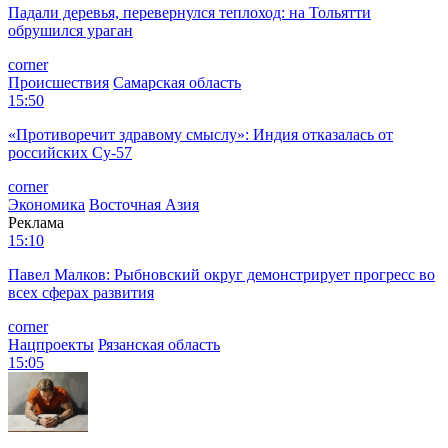
Падали деревья, перевернулся теплоход: на Тольятти
обрушился ураган
corner
Происшествия
Самарская область
15:50
«Противоречит здравому смыслу»: Индия отказалась от
российских Су-57
corner
Экономика
Восточная Азия
Реклама
15:10
Павел Малков: Рыбновский округ демонстрирует прогресс во
всех сферах развития
corner
Нацпроекты
Рязанская область
15:05