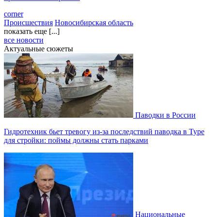
corner
Происшествия
Новосибирская область
показать еще [...]
все новости
Актуальные сюжеты
Паводки в России
Гидротехник бьет тревогу из-за последствий паводка в Туре
для стройки: поймы должны стать парками
Национальные