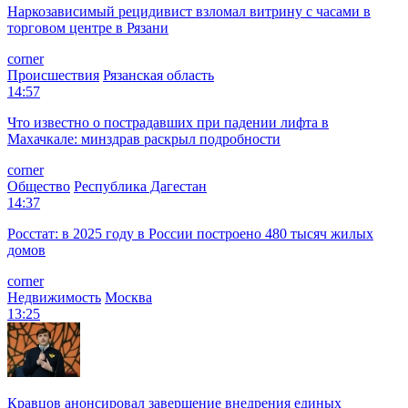
Наркозависимый рецидивист взломал витрину с часами в
торговом центре в Рязани
corner
Происшествия
Рязанская область
14:57
Что известно о пострадавших при падении лифта в
Махачкале: минздрав раскрыл подробности
corner
Общество
Республика Дагестан
14:37
Росстат: в 2025 году в России построено 480 тысяч жилых
домов
corner
Недвижимость
Москва
13:25
Кравцов анонсировал завершение внедрения единых