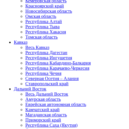
Кемеровская область
Красноярский край
Новосибирская область
Омская область
Республика Алтай
Республика Тыва
Республика Хакасия
Томская область
Кавказ
Весь Кавказ
Республика Дагестан
Республика Ингушетия
Республика Кабардино-Балкария
Республика Карачаево-Черкесия
Республика Чечня
Северная Осетия – Алания
Ставропольский край
Дальний Восток
Весь Дальний Восток
Амурская область
Еврейская автономная область
Камчатский край
Магаданская область
Приморский край
Республика Саха (Якутия)