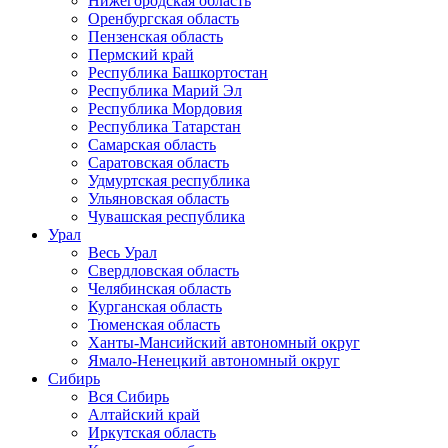
Нижегородская область
Оренбургская область
Пензенская область
Пермский край
Республика Башкортостан
Республика Марий Эл
Республика Мордовия
Республика Татарстан
Самарская область
Саратовская область
Удмуртская республика
Ульяновская область
Чувашская республика
Урал
Весь Урал
Свердловская область
Челябинская область
Курганская область
Тюменская область
Ханты-Мансийский автономный округ
Ямало-Ненецкий автономный округ
Сибирь
Вся Сибирь
Алтайский край
Иркутская область