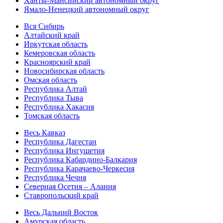
Ханты-Мансийский автономный округ
Ямало-Ненецкий автономный округ
Вся Сибирь
Алтайский край
Иркутская область
Кемеровская область
Красноярский край
Новосибирская область
Омская область
Республика Алтай
Республика Тыва
Республика Хакасия
Томская область
Весь Кавказ
Республика Дагестан
Республика Ингушетия
Республика Кабардино-Балкария
Республика Карачаево-Черкесия
Республика Чечня
Северная Осетия – Алания
Ставропольский край
Весь Дальний Восток
Амурская область