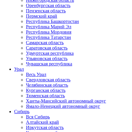
Нижегородская область
Оренбургская область
Пензенская область
Пермский край
Республика Башкортостан
Республика Марий Эл
Республика Мордовия
Республика Татарстан
Самарская область
Саратовская область
Удмуртская республика
Ульяновская область
Чувашская республика
Урал
Весь Урал
Свердловская область
Челябинская область
Курганская область
Тюменская область
Ханты-Мансийский автономный округ
Ямало-Ненецкий автономный округ
Сибирь
Вся Сибирь
Алтайский край
Иркутская область