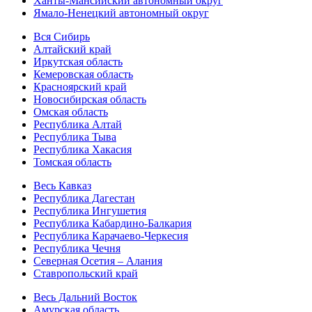
Ханты-Мансийский автономный округ
Ямало-Ненецкий автономный округ
Вся Сибирь
Алтайский край
Иркутская область
Кемеровская область
Красноярский край
Новосибирская область
Омская область
Республика Алтай
Республика Тыва
Республика Хакасия
Томская область
Весь Кавказ
Республика Дагестан
Республика Ингушетия
Республика Кабардино-Балкария
Республика Карачаево-Черкесия
Республика Чечня
Северная Осетия – Алания
Ставропольский край
Весь Дальний Восток
Амурская область