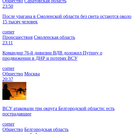
Общество
Саратовская область
23:50
После урагана в Смоленской области без света остаются около
15 тысяч человек
corner
Происшествия
Смоленская область
23:11
Командир 76-й дивизии ВДВ доложил Путину о
продвижении в ДНР и потерях ВСУ
corner
Общество
Москва
20:37
ВСУ атаковали три округа Белгородской области: есть
пострадавшие
corner
Общество
Белгородская область