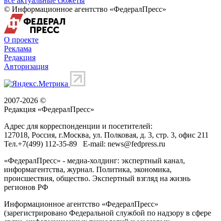
все актуальные сюжеты
© Информационное агентство «ФедералПресс»
О проекте
Реклама
Редакция
Авторизация
2007-2026 ©
Редакция «
ФедералПресс
»
Адрес для корреспонденции и посетителей:
127018
, Россия, г.
Москва
,
ул. Полковая, д. 3, стр. 3
, офис 211
Тел.
+7(499) 112-35-89
E-mail:
news@fedpress.ru
«ФедералПресс» - медиа-холдинг: экспертный канал,
информагентства, журнал. Политика, экономика,
происшествия, общество. Экспертный взгляд на жизнь
регионов РФ
Информационное агентство «ФедералПресс»
(зарегистрировано Федеральной службой по надзору в сфере