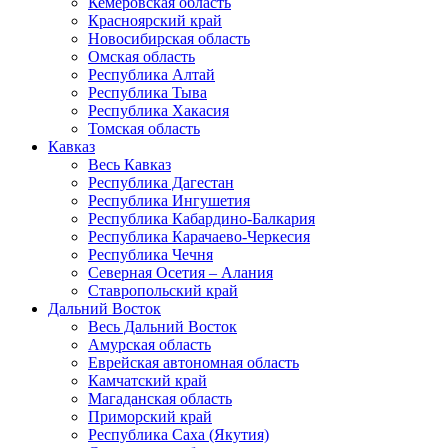
Кемеровская область
Красноярский край
Новосибирская область
Омская область
Республика Алтай
Республика Тыва
Республика Хакасия
Томская область
Кавказ
Весь Кавказ
Республика Дагестан
Республика Ингушетия
Республика Кабардино-Балкария
Республика Карачаево-Черкесия
Республика Чечня
Северная Осетия – Алания
Ставропольский край
Дальний Восток
Весь Дальний Восток
Амурская область
Еврейская автономная область
Камчатский край
Магаданская область
Приморский край
Республика Саха (Якутия)