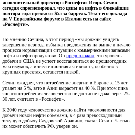
исполнительный директор «Роснефти» Игорь Сечин
сегодня спрогнозировал, что цены на нефть в ближайшие
полтора года превысят $55 за баррель. Текст его доклада
на V Евразийском форуме в Италии есть на сайте
«Роснефти».
По мнению Сечина, в этот период «мы должны увидеть
завершение периода избытка предложения на рынке и начало
процесса нормализации ситуации с коммерческими запасами
нефти и нефтепродуктов». Он
предположил
, что уровень
добычи в США не успеет восстановиться до прошлогодних
максимумов, а инвестиционная активность, особенно в
крупных проектах, останется низкой.
Сечин ожидает, что потребление энергии в Европе за 15 лет
упадет на 5 %, зато в Азии вырастет на 40 %. При этом пика
энергопотребления человечество не достигнет даже через 25-
30 лет, считают в «Роснефти».
К 2040 году человечество должно найти «возможности для
добычи новой нефти объемами, в 4 раза превосходящими
текущую добычу Саудовской Аравии», сказал Сечин. Частью
их может обеспечить РФ, уверен он.