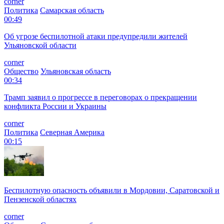
corner
Политика
Самарская область
00:49
Об угрозе беспилотной атаки предупредили жителей
Ульяновской области
corner
Общество
Ульяновская область
00:34
Трамп заявил о прогрессе в переговорах о прекращении
конфликта России и Украины
corner
Политика
Северная Америка
00:15
Беспилотную опасность объявили в Мордовии, Саратовской и
Пензенской областях
corner