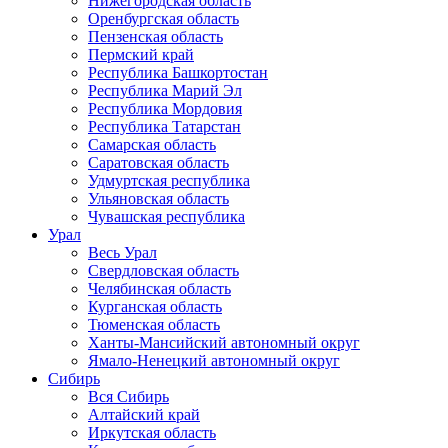
Нижегородская область
Оренбургская область
Пензенская область
Пермский край
Республика Башкортостан
Республика Марий Эл
Республика Мордовия
Республика Татарстан
Самарская область
Саратовская область
Удмуртская республика
Ульяновская область
Чувашская республика
Урал
Весь Урал
Свердловская область
Челябинская область
Курганская область
Тюменская область
Ханты-Мансийский автономный округ
Ямало-Ненецкий автономный округ
Сибирь
Вся Сибирь
Алтайский край
Иркутская область