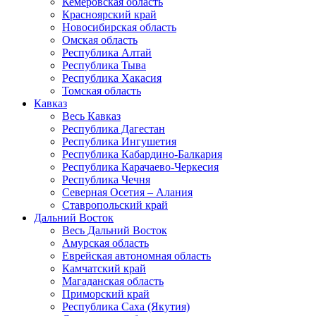
Кемеровская область
Красноярский край
Новосибирская область
Омская область
Республика Алтай
Республика Тыва
Республика Хакасия
Томская область
Кавказ
Весь Кавказ
Республика Дагестан
Республика Ингушетия
Республика Кабардино-Балкария
Республика Карачаево-Черкесия
Республика Чечня
Северная Осетия – Алания
Ставропольский край
Дальний Восток
Весь Дальний Восток
Амурская область
Еврейская автономная область
Камчатский край
Магаданская область
Приморский край
Республика Саха (Якутия)