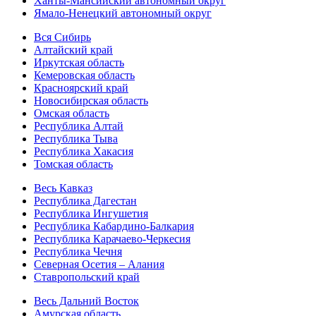
Ханты-Мансийский автономный округ
Ямало-Ненецкий автономный округ
Вся Сибирь
Алтайский край
Иркутская область
Кемеровская область
Красноярский край
Новосибирская область
Омская область
Республика Алтай
Республика Тыва
Республика Хакасия
Томская область
Весь Кавказ
Республика Дагестан
Республика Ингушетия
Республика Кабардино-Балкария
Республика Карачаево-Черкесия
Республика Чечня
Северная Осетия – Алания
Ставропольский край
Весь Дальний Восток
Амурская область