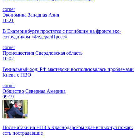
corner
Экономика
Западная Азия
10:21
В Екатеринбурге простятся с погибшим на фронте экс-
сотрудником «ФедералПресс»
corner
Происшествия
Свердловская область
10:02
Гениальный ход: РФ мастерски воспользовалась проблемами
Киева с ПВО
corner
Общество
Северная Америка
09:19
После атаки на НПЗ в Краснодарском крае вспыхнул пожар:
есть пострадавшие