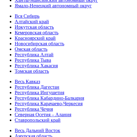
Ханты-Мансийский автономный округ
Ямало-Ненецкий автономный округ
Вся Сибирь
Алтайский край
Иркутская область
Кемеровская область
Красноярский край
Новосибирская область
Омская область
Республика Алтай
Республика Тыва
Республика Хакасия
Томская область
Весь Кавказ
Республика Дагестан
Республика Ингушетия
Республика Кабардино-Балкария
Республика Карачаево-Черкесия
Республика Чечня
Северная Осетия – Алания
Ставропольский край
Весь Дальний Восток
Амурская область