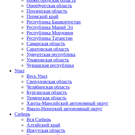
Нижегородская область
Оренбургская область
Пензенская область
Пермский край
Республика Башкортостан
Республика Марий Эл
Республика Мордовия
Республика Татарстан
Самарская область
Саратовская область
Удмуртская республика
Ульяновская область
Чувашская республика
Урал
Весь Урал
Свердловская область
Челябинская область
Курганская область
Тюменская область
Ханты-Мансийский автономный округ
Ямало-Ненецкий автономный округ
Сибирь
Вся Сибирь
Алтайский край
Иркутская область