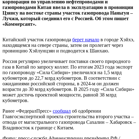
корпорация по управлению нефтепроводами и
газопроводами Китая ввела в эксплуатацию в провинции
Цзянсу на востоке страны участок газопровода Наньтун –
Лучжи, который соединил его с Россией. Об этом пишет
«Коммерсант».
Китайский участок газопровода
берет начало
в городе Хэйхэ,
находящемся на севере страны, затем он пролегает через
провинцию Хэйлунцзян и подводится к Шанхаю.
Россия регулярно увеличивает поставки своего природного
газа в Китай по запросу коллег. По итогам 2023 года экспорт
по газопроводу «Сила Сибири» увеличился на 1,5 млрд
кубометров до 22,7 млрд кубометров. В соответствии с
ожиданиями российской стороны, в 2024-м он должен
возрасти до 30 млрд кубометров. В 2025 году «Сила Сибири»
может достичь проектной мощности, равной 38 млрд
кубометров.
Ранее «ФедералПресс»
сообщал
об одобрении
Главгосэкспертизой проекта строительства второго участка –
отвода от магистрального газопровода Сахалин – Хабаровск –
Владивосток к границе с Китаем.
Фото: пресс-служба Администрации президента РФ /