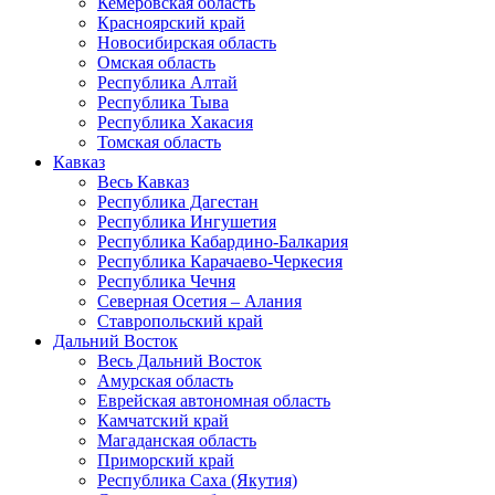
Кемеровская область
Красноярский край
Новосибирская область
Омская область
Республика Алтай
Республика Тыва
Республика Хакасия
Томская область
Кавказ
Весь Кавказ
Республика Дагестан
Республика Ингушетия
Республика Кабардино-Балкария
Республика Карачаево-Черкесия
Республика Чечня
Северная Осетия – Алания
Ставропольский край
Дальний Восток
Весь Дальний Восток
Амурская область
Еврейская автономная область
Камчатский край
Магаданская область
Приморский край
Республика Саха (Якутия)