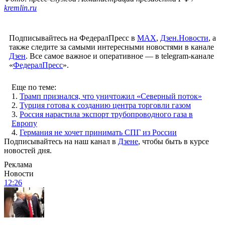
kremlin.ru
Подписывайтесь на ФедералПресс в
МАХ
,
Дзен.Новости
, а
также следите за самыми интересными новостями в канале
Дзен
. Все самое важное и оперативное — в telegram-канале
«
ФедералПресс
».
Еще по теме:
1.
Трамп признался, что уничтожил «Северный поток»
2.
Турция готова к созданию центра торговли газом
3.
Россия нарастила экспорт трубопроводного газа в
Европу
4.
Германия не хочет принимать СПГ из России
Подписывайтесь на наш канал в
Дзене
, чтобы быть в курсе
новостей дня.
Реклама
Новости
12:26