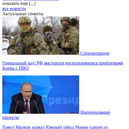
показать еще [...]
все новости
Актуальные сюжеты
Спецоперация
Гениальный ход: РФ мастерски воспользовалась проблемами
Киева с ПВО
Национальные
проекты
Павел Малков назвал Южный обход Рязани одним из