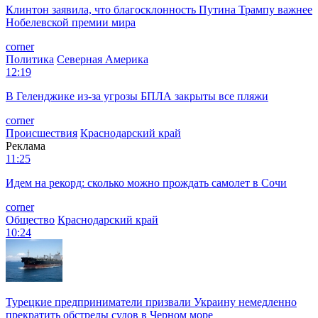
Клинтон заявила, что благосклонность Путина Трампу важнее
Нобелевской премии мира
corner
Политика
Северная Америка
12:19
В Геленджике из-за угрозы БПЛА закрыты все пляжи
corner
Происшествия
Краснодарский край
Реклама
11:25
Идем на рекорд: сколько можно прождать самолет в Сочи
corner
Общество
Краснодарский край
10:24
Турецкие предприниматели призвали Украину немедленно
прекратить обстрелы судов в Черном море