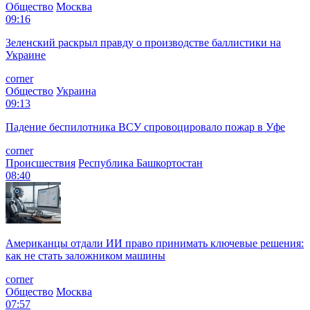
Общество
Москва
09:16
Зеленский раскрыл правду о производстве баллистики на
Украине
corner
Общество
Украина
09:13
Падение беспилотника ВСУ спровоцировало пожар в Уфе
corner
Происшествия
Республика Башкортостан
08:40
Американцы отдали ИИ право принимать ключевые решения:
как не стать заложником машины
corner
Общество
Москва
07:57