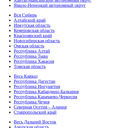
Ханты-Мансийский автономный округ
Ямало-Ненецкий автономный округ
Вся Сибирь
Алтайский край
Иркутская область
Кемеровская область
Красноярский край
Новосибирская область
Омская область
Республика Алтай
Республика Тыва
Республика Хакасия
Томская область
Весь Кавказ
Республика Дагестан
Республика Ингушетия
Республика Кабардино-Балкария
Республика Карачаево-Черкесия
Республика Чечня
Северная Осетия – Алания
Ставропольский край
Весь Дальний Восток
Амурская область