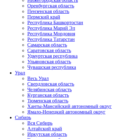
Нижегородская область
Оренбургская область
Пензенская область
Пермский край
Республика Башкортостан
Республика Марий Эл
Республика Мордовия
Республика Татарстан
Самарская область
Саратовская область
Удмуртская республика
Ульяновская область
Чувашская республика
Урал
Весь Урал
Свердловская область
Челябинская область
Курганская область
Тюменская область
Ханты-Мансийский автономный округ
Ямало-Ненецкий автономный округ
Сибирь
Вся Сибирь
Алтайский край
Иркутская область