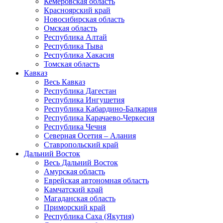
Кемеровская область
Красноярский край
Новосибирская область
Омская область
Республика Алтай
Республика Тыва
Республика Хакасия
Томская область
Кавказ
Весь Кавказ
Республика Дагестан
Республика Ингушетия
Республика Кабардино-Балкария
Республика Карачаево-Черкесия
Республика Чечня
Северная Осетия – Алания
Ставропольский край
Дальний Восток
Весь Дальний Восток
Амурская область
Еврейская автономная область
Камчатский край
Магаданская область
Приморский край
Республика Саха (Якутия)