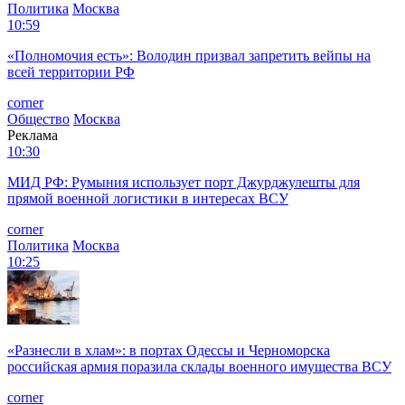
Политика
Москва
10:59
«Полномочия есть»: Володин призвал запретить вейпы на
всей территории РФ
corner
Общество
Москва
Реклама
10:30
МИД РФ: Румыния использует порт Джурджулешты для
прямой военной логистики в интересах ВСУ
corner
Политика
Москва
10:25
«Разнесли в хлам»: в портах Одессы и Черноморска
российская армия поразила склады военного имущества ВСУ
corner