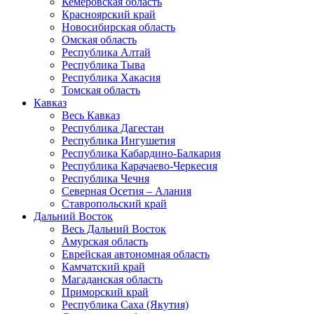
Кемеровская область
Красноярский край
Новосибирская область
Омская область
Республика Алтай
Республика Тыва
Республика Хакасия
Томская область
Кавказ
Весь Кавказ
Республика Дагестан
Республика Ингушетия
Республика Кабардино-Балкария
Республика Карачаево-Черкесия
Республика Чечня
Северная Осетия – Алания
Ставропольский край
Дальний Восток
Весь Дальний Восток
Амурская область
Еврейская автономная область
Камчатский край
Магаданская область
Приморский край
Республика Саха (Якутия)