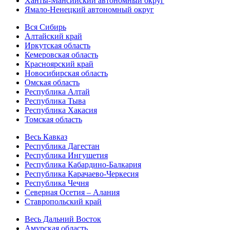
Ханты-Мансийский автономный округ
Ямало-Ненецкий автономный округ
Вся Сибирь
Алтайский край
Иркутская область
Кемеровская область
Красноярский край
Новосибирская область
Омская область
Республика Алтай
Республика Тыва
Республика Хакасия
Томская область
Весь Кавказ
Республика Дагестан
Республика Ингушетия
Республика Кабардино-Балкария
Республика Карачаево-Черкесия
Республика Чечня
Северная Осетия – Алания
Ставропольский край
Весь Дальний Восток
Амурская область