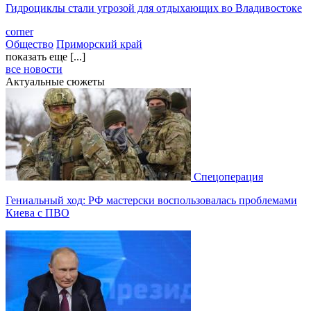
Гидроциклы стали угрозой для отдыхающих во Владивостоке
corner
Общество
Приморский край
показать еще [...]
все новости
Актуальные сюжеты
Спецоперация
Гениальный ход: РФ мастерски воспользовалась проблемами
Киева с ПВО