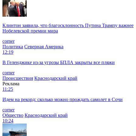
Клинтон заявила, что благосклонность Путина Трампу важнее
Нобелевской премии мира
corner
Политика
Северная Америка
12:19
В Геленджике из-за угрозы БПЛА закрыты все пляжи
corner
Происшествия
Краснодарский край
Реклама
11:25
Идем на рекорд: сколько можно прождать самолет в Сочи
corner
Общество
Краснодарский край
10:24