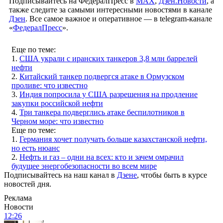
Подписывайтесь на ФедералПресс в
МАХ
,
Дзен.Новости
, а
также следите за самыми интересными новостями в канале
Дзен
. Все самое важное и оперативное — в telegram-канале
«
ФедералПресс
».
Еще по теме:
1.
США украли с иранских танкеров 3,8 млн баррелей
нефти
2.
Китайский танкер подвергся атаке в Ормузском
проливе: что известно
3.
Индия попросила у США разрешения на продление
закупки российской нефти
4.
Три танкера подверглись атаке беспилотников в
Черном море: что известно
Еще по теме:
1.
Германия хочет получать больше казахстанской нефти,
но есть нюанс
2.
Нефть и газ – одни на всех: кто и зачем омрачил
будущее энергобезопасности во всем мире
Подписывайтесь на наш канал в
Дзене
, чтобы быть в курсе
новостей дня.
Реклама
Новости
12:26