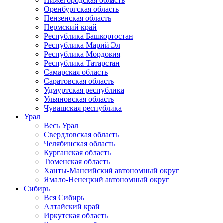
Нижегородская область
Оренбургская область
Пензенская область
Пермский край
Республика Башкортостан
Республика Марий Эл
Республика Мордовия
Республика Татарстан
Самарская область
Саратовская область
Удмуртская республика
Ульяновская область
Чувашская республика
Урал
Весь Урал
Свердловская область
Челябинская область
Курганская область
Тюменская область
Ханты-Мансийский автономный округ
Ямало-Ненецкий автономный округ
Сибирь
Вся Сибирь
Алтайский край
Иркутская область