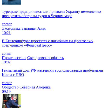
Турецкие предприниматели призвали Украину немедленно
прекратить обстрелы судов в Черном море
corner
Экономика
Западная Азия
10:21
В Екатеринбурге простятся с погибшим на фронте экс-
сотрудником «ФедералПресс»
corner
Происшествия
Свердловская область
10:02
Гениальный ход: РФ мастерски воспользовалась проблемами
Киева с ПВО
corner
Общество
Северная Америка
09:19