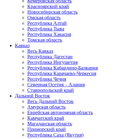
Кемеровская область
Красноярский край
Новосибирская область
Омская область
Республика Алтай
Республика Тыва
Республика Хакасия
Томская область
Кавказ
Весь Кавказ
Республика Дагестан
Республика Ингушетия
Республика Кабардино-Балкария
Республика Карачаево-Черкесия
Республика Чечня
Северная Осетия – Алания
Ставропольский край
Дальний Восток
Весь Дальний Восток
Амурская область
Еврейская автономная область
Камчатский край
Магаданская область
Приморский край
Республика Саха (Якутия)