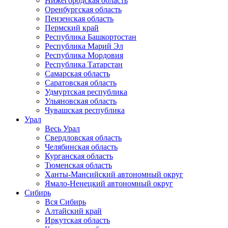
Нижегородская область
Оренбургская область
Пензенская область
Пермский край
Республика Башкортостан
Республика Марий Эл
Республика Мордовия
Республика Татарстан
Самарская область
Саратовская область
Удмуртская республика
Ульяновская область
Чувашская республика
Урал
Весь Урал
Свердловская область
Челябинская область
Курганская область
Тюменская область
Ханты-Мансийский автономный округ
Ямало-Ненецкий автономный округ
Сибирь
Вся Сибирь
Алтайский край
Иркутская область