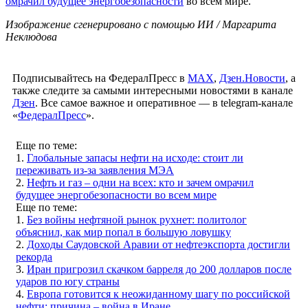
омрачил будущее энергобезопасности
во всем мире.
Изображение сгенерировано с помощью ИИ / Маргарита
Неклюдова
Подписывайтесь на ФедералПресс в
МАХ
,
Дзен.Новости
, а
также следите за самыми интересными новостями в канале
Дзен
. Все самое важное и оперативное — в telegram-канале
«
ФедералПресс
».
Еще по теме:
1.
Глобальные запасы нефти на исходе: стоит ли
переживать из-за заявления МЭА
2.
Нефть и газ – одни на всех: кто и зачем омрачил
будущее энергобезопасности во всем мире
Еще по теме:
1.
Без войны нефтяной рынок рухнет: политолог
объяснил, как мир попал в большую ловушку
2.
Доходы Саудовской Аравии от нефтеэкспорта достигли
рекорда
3.
Иран пригрозил скачком барреля до 200 долларов после
ударов по югу страны
4.
Европа готовится к неожиданному шагу по российской
нефти: причина – война в Иране