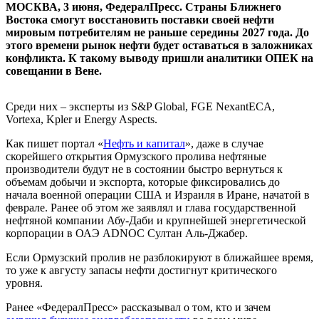
МОСКВА, 3 июня, ФедералПресс. Страны Ближнего
Востока смогут восстановить поставки своей нефти
мировым потребителям не раньше середины 2027 года. До
этого времени рынок нефти будет оставаться в заложниках
конфликта. К такому выводу пришли аналитики ОПЕК на
совещании в Вене.
Среди них – эксперты из S&P Global, FGE NexantECA,
Vortexa, Kpler и Energy Aspects.
Как пишет портал «
Нефть и капитал
», даже в случае
скорейшего открытия Ормузского пролива нефтяные
производители будут не в состоянии быстро вернуться к
объемам добычи и экспорта, которые фиксировались до
начала военной операции США и Израиля в Иране, начатой в
феврале. Ранее об этом же заявлял и глава государственной
нефтяной компании Абу-Даби и крупнейшей энергетической
корпорации в ОАЭ ADNOC Султан Аль-Джабер.
Если Ормузский пролив не разблокируют в ближайшее время,
то уже к августу запасы нефти достигнут критического
уровня.
Ранее «ФедералПресс» рассказывал о том, кто и зачем