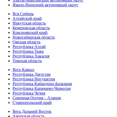
Ханты-Мансийский автономный округ
Ямало-Ненецкий автономный округ
Вся Сибирь
Алтайский край
Иркутская область
Кемеровская область
Красноярский край
Новосибирская область
Омская область
Республика Алтай
Республика Тыва
Республика Хакасия
Томская область
Весь Кавказ
Республика Дагестан
Республика Ингушетия
Республика Кабардино-Балкария
Республика Карачаево-Черкесия
Республика Чечня
Северная Осетия – Алания
Ставропольский край
Весь Дальний Восток
Амурская область