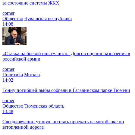
за состояние системы ЖКХ
corner
Общество
Чувашская республика
14:08
«Ставка на боевой опыт»: посол Долгов оценил назначения в
российской армии
corner
Политика
Москва
14:02
Тонну погибшей рыбы собрали в Гагаринском парке Тюмени
corner
Общество
Тюменская область
13:48
Свердловчанин утонул, пытаясь проехать на мотоблоке по
затопленной дороге