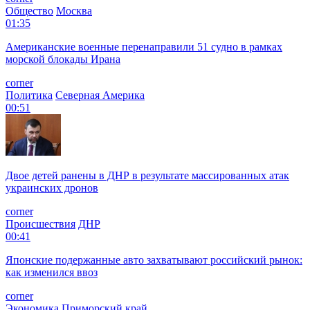
Общество
Москва
01:35
Американские военные перенаправили 51 судно в рамках
морской блокады Ирана
corner
Политика
Северная Америка
00:51
Двое детей ранены в ДНР в результате массированных атак
украинских дронов
corner
Происшествия
ДНР
00:41
Японские подержанные авто захватывают российский рынок:
как изменился ввоз
corner
Экономика
Приморский край