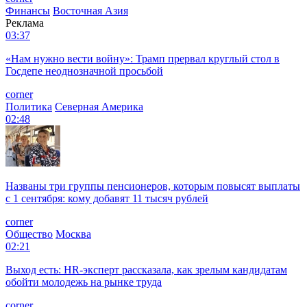
Финансы
Восточная Азия
Реклама
03:37
«Нам нужно вести войну»: Трамп прервал круглый стол в
Госдепе неоднозначной просьбой
corner
Политика
Северная Америка
02:48
Названы три группы пенсионеров, которым повысят выплаты
с 1 сентября: кому добавят 11 тысяч рублей
corner
Общество
Москва
02:21
Выход есть: HR-эксперт рассказала, как зрелым кандидатам
обойти молодежь на рынке труда
corner