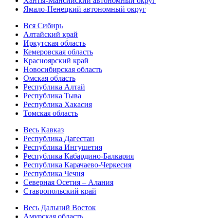
Ханты-Мансийский автономный округ
Ямало-Ненецкий автономный округ
Вся Сибирь
Алтайский край
Иркутская область
Кемеровская область
Красноярский край
Новосибирская область
Омская область
Республика Алтай
Республика Тыва
Республика Хакасия
Томская область
Весь Кавказ
Республика Дагестан
Республика Ингушетия
Республика Кабардино-Балкария
Республика Карачаево-Черкесия
Республика Чечня
Северная Осетия – Алания
Ставропольский край
Весь Дальний Восток
Амурская область