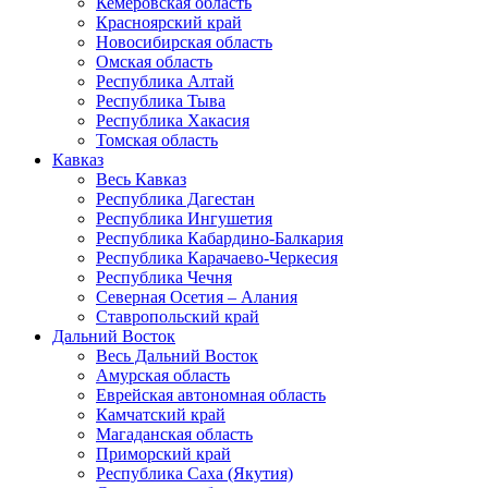
Кемеровская область
Красноярский край
Новосибирская область
Омская область
Республика Алтай
Республика Тыва
Республика Хакасия
Томская область
Кавказ
Весь Кавказ
Республика Дагестан
Республика Ингушетия
Республика Кабардино-Балкария
Республика Карачаево-Черкесия
Республика Чечня
Северная Осетия – Алания
Ставропольский край
Дальний Восток
Весь Дальний Восток
Амурская область
Еврейская автономная область
Камчатский край
Магаданская область
Приморский край
Республика Саха (Якутия)