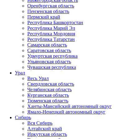
Нижегородская область
Оренбургская область
Пензенская область
Пермский край
Республика Башкортостан
Республика Марий Эл
Республика Мордовия
Республика Татарстан
Самарская область
Саратовская область
Удмуртская республика
Ульяновская область
Чувашская республика
Урал
Весь Урал
Свердловская область
Челябинская область
Курганская область
Тюменская область
Ханты-Мансийский автономный округ
Ямало-Ненецкий автономный округ
Сибирь
Вся Сибирь
Алтайский край
Иркутская область