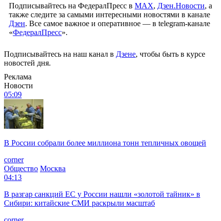
Подписывайтесь на ФедералПресс в
МАХ
,
Дзен.Новости
, а
также следите за самыми интересными новостями в канале
Дзен
. Все самое важное и оперативное — в telegram-канале
«
ФедералПресс
».
Подписывайтесь на наш канал в
Дзене
, чтобы быть в курсе
новостей дня.
Реклама
Новости
05:09
В России собрали более миллиона тонн тепличных овощей
corner
Общество
Москва
04:13
В разгар санкций ЕС у России нашли «золотой тайник» в
Сибири: китайские СМИ раскрыли масштаб
corner