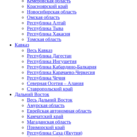
Кемеровская область
Красноярский край
Новосибирская область
Омская область
Республика Алтай
Республика Тыва
Республика Хакасия
Томская область
Кавказ
Весь Кавказ
Республика Дагестан
Республика Ингушетия
Республика Кабардино-Балкария
Республика Карачаево-Черкесия
Республика Чечня
Северная Осетия – Алания
Ставропольский край
Дальний Восток
Весь Дальний Восток
Амурская область
Еврейская автономная область
Камчатский край
Магаданская область
Приморский край
Республика Саха (Якутия)