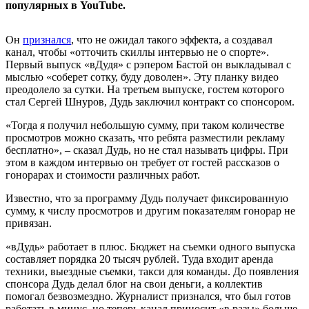
популярных в YouTube.
Он
признался
, что не ожидал такого эффекта, а создавал
канал, чтобы «отточить скиллы интервью не о спорте».
Первый выпуск «вДудя» с рэпером Бастой он выкладывал с
мыслью «соберет сотку, буду доволен». Эту планку видео
преодолело за сутки. На третьем выпуске, гостем которого
стал Сергей Шнуров, Дудь заключил контракт со спонсором.
«Тогда я получил небольшую сумму, при таком количестве
просмотров можно сказать, что ребята разместили рекламу
бесплатно», – сказал Дудь, но не стал называть цифры. При
этом в каждом интервью он требует от гостей рассказов о
гонорарах и стоимости различных работ.
Известно, что за программу Дудь получает фиксированную
сумму, к числу просмотров и другим показателям гонорар не
привязан.
«вДудь» работает в плюс. Бюджет на съемки одного выпуска
составляет порядка 20 тысяч рублей. Туда входит аренда
техники, выездные съемки, такси для команды. До появления
спонсора Дудь делал блог на свои деньги, а коллектив
помогал безвозмездно. Журналист признался, что был готов
работать в минус, но теперь канал приносит «в разы» больше