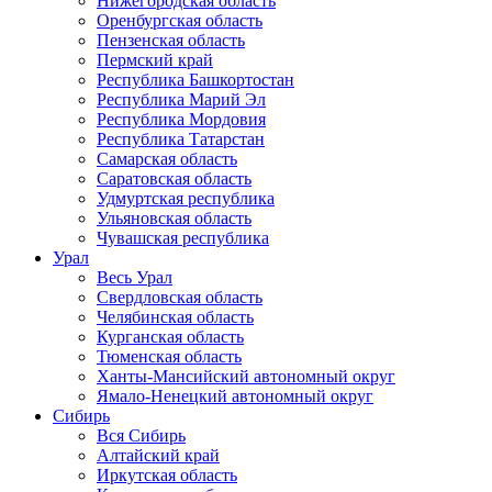
Нижегородская область
Оренбургская область
Пензенская область
Пермский край
Республика Башкортостан
Республика Марий Эл
Республика Мордовия
Республика Татарстан
Самарская область
Саратовская область
Удмуртская республика
Ульяновская область
Чувашская республика
Урал
Весь Урал
Свердловская область
Челябинская область
Курганская область
Тюменская область
Ханты-Мансийский автономный округ
Ямало-Ненецкий автономный округ
Сибирь
Вся Сибирь
Алтайский край
Иркутская область