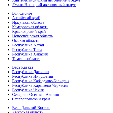
Ханты-Мансийский автономный округ
Ямало-Ненецкий автономный округ
Вся Сибирь
Алтайский край
Иркутская область
Кемеровская область
Красноярский край
Новосибирская область
Омская область
Республика Алтай
Республика Тыва
Республика Хакасия
Томская область
Весь Кавказ
Республика Дагестан
Республика Ингушетия
Республика Кабардино-Балкария
Республика Карачаево-Черкесия
Республика Чечня
Северная Осетия – Алания
Ставропольский край
Весь Дальний Восток
Амурская область