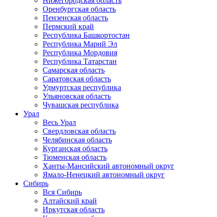
Нижегородская область
Оренбургская область
Пензенская область
Пермский край
Республика Башкортостан
Республика Марий Эл
Республика Мордовия
Республика Татарстан
Самарская область
Саратовская область
Удмуртская республика
Ульяновская область
Чувашская республика
Урал
Весь Урал
Свердловская область
Челябинская область
Курганская область
Тюменская область
Ханты-Мансийский автономный округ
Ямало-Ненецкий автономный округ
Сибирь
Вся Сибирь
Алтайский край
Иркутская область