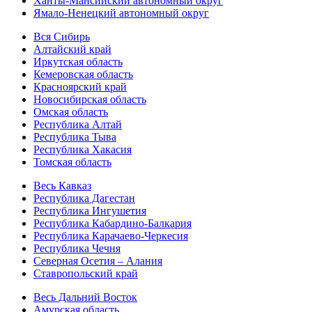
Ханты-Мансийский автономный округ
Ямало-Ненецкий автономный округ
Вся Сибирь
Алтайский край
Иркутская область
Кемеровская область
Красноярский край
Новосибирская область
Омская область
Республика Алтай
Республика Тыва
Республика Хакасия
Томская область
Весь Кавказ
Республика Дагестан
Республика Ингушетия
Республика Кабардино-Балкария
Республика Карачаево-Черкесия
Республика Чечня
Северная Осетия – Алания
Ставропольский край
Весь Дальний Восток
Амурская область