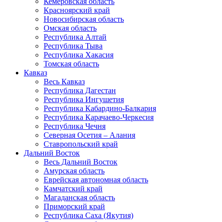
Кемеровская область
Красноярский край
Новосибирская область
Омская область
Республика Алтай
Республика Тыва
Республика Хакасия
Томская область
Кавказ
Весь Кавказ
Республика Дагестан
Республика Ингушетия
Республика Кабардино-Балкария
Республика Карачаево-Черкесия
Республика Чечня
Северная Осетия – Алания
Ставропольский край
Дальний Восток
Весь Дальний Восток
Амурская область
Еврейская автономная область
Камчатский край
Магаданская область
Приморский край
Республика Саха (Якутия)