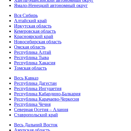
Ханты-Мансийский автономный округ
Ямало-Ненецкий автономный округ
Вся Сибирь
Алтайский край
Иркутская область
Кемеровская область
Красноярский край
Новосибирская область
Омская область
Республика Алтай
Республика Тыва
Республика Хакасия
Томская область
Весь Кавказ
Республика Дагестан
Республика Ингушетия
Республика Кабардино-Балкария
Республика Карачаево-Черкесия
Республика Чечня
Северная Осетия – Алания
Ставропольский край
Весь Дальний Восток
Амурская область