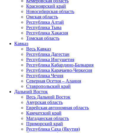
Кемеровская область
Красноярский край
Новосибирская область
Омская область
Республика Алтай
Республика Тыва
Республика Хакасия
Томская область
Кавказ
Весь Кавказ
Республика Дагестан
Республика Ингушетия
Республика Кабардино-Балкария
Республика Карачаево-Черкесия
Республика Чечня
Северная Осетия – Алания
Ставропольский край
Дальний Восток
Весь Дальний Восток
Амурская область
Еврейская автономная область
Камчатский край
Магаданская область
Приморский край
Республика Саха (Якутия)