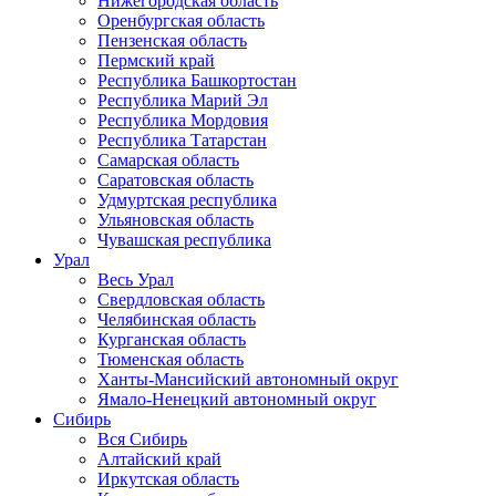
Нижегородская область
Оренбургская область
Пензенская область
Пермский край
Республика Башкортостан
Республика Марий Эл
Республика Мордовия
Республика Татарстан
Самарская область
Саратовская область
Удмуртская республика
Ульяновская область
Чувашская республика
Урал
Весь Урал
Свердловская область
Челябинская область
Курганская область
Тюменская область
Ханты-Мансийский автономный округ
Ямало-Ненецкий автономный округ
Сибирь
Вся Сибирь
Алтайский край
Иркутская область