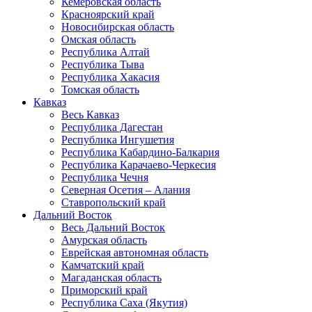
Кемеровская область
Красноярский край
Новосибирская область
Омская область
Республика Алтай
Республика Тыва
Республика Хакасия
Томская область
Кавказ
Весь Кавказ
Республика Дагестан
Республика Ингушетия
Республика Кабардино-Балкария
Республика Карачаево-Черкесия
Республика Чечня
Северная Осетия – Алания
Ставропольский край
Дальний Восток
Весь Дальний Восток
Амурская область
Еврейская автономная область
Камчатский край
Магаданская область
Приморский край
Республика Саха (Якутия)