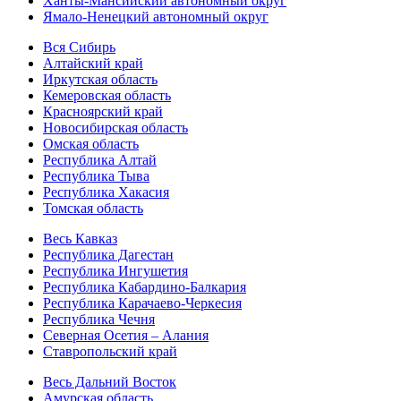
Ханты-Мансийский автономный округ
Ямало-Ненецкий автономный округ
Вся Сибирь
Алтайский край
Иркутская область
Кемеровская область
Красноярский край
Новосибирская область
Омская область
Республика Алтай
Республика Тыва
Республика Хакасия
Томская область
Весь Кавказ
Республика Дагестан
Республика Ингушетия
Республика Кабардино-Балкария
Республика Карачаево-Черкесия
Республика Чечня
Северная Осетия – Алания
Ставропольский край
Весь Дальний Восток
Амурская область