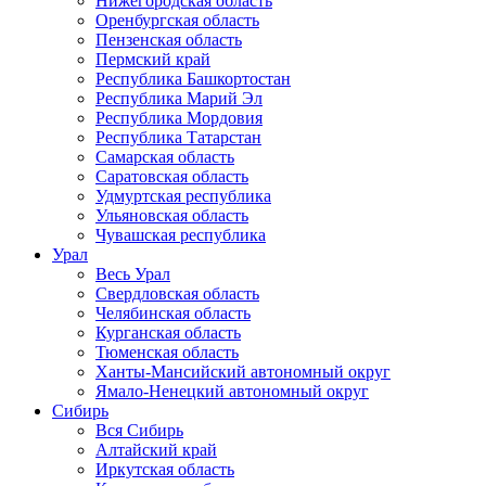
Нижегородская область
Оренбургская область
Пензенская область
Пермский край
Республика Башкортостан
Республика Марий Эл
Республика Мордовия
Республика Татарстан
Самарская область
Саратовская область
Удмуртская республика
Ульяновская область
Чувашская республика
Урал
Весь Урал
Свердловская область
Челябинская область
Курганская область
Тюменская область
Ханты-Мансийский автономный округ
Ямало-Ненецкий автономный округ
Сибирь
Вся Сибирь
Алтайский край
Иркутская область