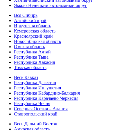
Ханты-Мансийский автономный округ
Ямало-Ненецкий автономный округ
Вся Сибирь
Алтайский край
Иркутская область
Кемеровская область
Красноярский край
Новосибирская область
Омская область
Республика Алтай
Республика Тыва
Республика Хакасия
Томская область
Весь Кавказ
Республика Дагестан
Республика Ингушетия
Республика Кабардино-Балкария
Республика Карачаево-Черкесия
Республика Чечня
Северная Осетия – Алания
Ставропольский край
Весь Дальний Восток
Амурская область