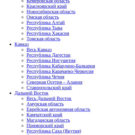
Кемеровская область
Красноярский край
Новосибирская область
Омская область
Республика Алтай
Республика Тыва
Республика Хакасия
Томская область
Кавказ
Весь Кавказ
Республика Дагестан
Республика Ингушетия
Республика Кабардино-Балкария
Республика Карачаево-Черкесия
Республика Чечня
Северная Осетия – Алания
Ставропольский край
Дальний Восток
Весь Дальний Восток
Амурская область
Еврейская автономная область
Камчатский край
Магаданская область
Приморский край
Республика Саха (Якутия)