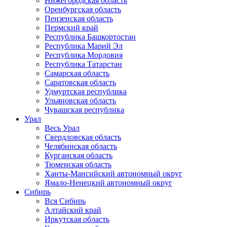
Нижегородская область
Оренбургская область
Пензенская область
Пермский край
Республика Башкортостан
Республика Марий Эл
Республика Мордовия
Республика Татарстан
Самарская область
Саратовская область
Удмуртская республика
Ульяновская область
Чувашская республика
Урал
Весь Урал
Свердловская область
Челябинская область
Курганская область
Тюменская область
Ханты-Мансийский автономный округ
Ямало-Ненецкий автономный округ
Сибирь
Вся Сибирь
Алтайский край
Иркутская область