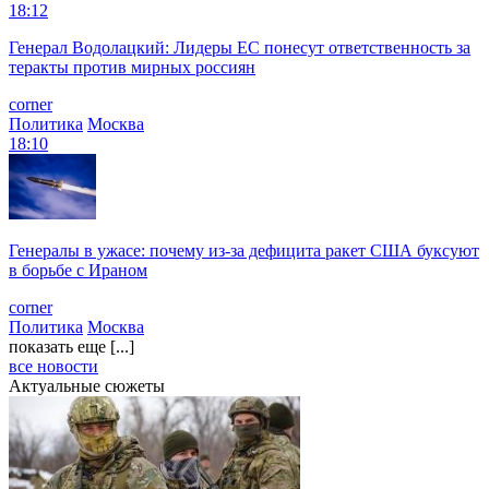
18:12
Генерал Водолацкий: Лидеры ЕС понесут ответственность за
теракты против мирных россиян
corner
Политика
Москва
18:10
Генералы в ужасе: почему из-за дефицита ракет США буксуют
в борьбе с Ираном
corner
Политика
Москва
показать еще [...]
все новости
Актуальные сюжеты