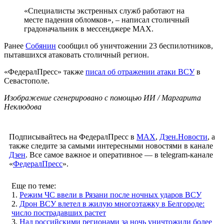
«Специалисты экстренных служб работают на
месте падения обломков», – написал столичный
градоначальник в мессенджере МАХ.
Ранее
Собянин
сообщил об уничтожении 23 беспилотников,
пытавшихся атаковать столичный регион.
«ФедералПресс» также
писал об отражении атаки ВСУ
в
Севастополе.
Изображение сгенерировано с помощью ИИ / Маргарита
Неклюдова
Подписывайтесь на ФедералПресс в
МАХ
,
Дзен.Новости
, а
также следите за самыми интересными новостями в канале
Дзен
. Все самое важное и оперативное — в telegram-канале
«
ФедералПресс
».
Еще по теме:
1.
Режим ЧС ввели в Рязани после ночных ударов ВСУ
2.
Дрон ВСУ влетел в жилую многоэтажку в Белгороде:
число пострадавших растет
3.
Над российскими регионами за ночь уничтожили более