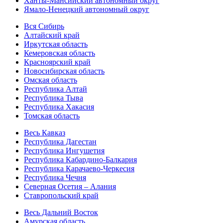
Ханты-Мансийский автономный округ
Ямало-Ненецкий автономный округ
Вся Сибирь
Алтайский край
Иркутская область
Кемеровская область
Красноярский край
Новосибирская область
Омская область
Республика Алтай
Республика Тыва
Республика Хакасия
Томская область
Весь Кавказ
Республика Дагестан
Республика Ингушетия
Республика Кабардино-Балкария
Республика Карачаево-Черкесия
Республика Чечня
Северная Осетия – Алания
Ставропольский край
Весь Дальний Восток
Амурская область