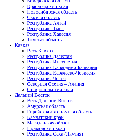
Кемеровская область
Красноярский край
Новосибирская область
Омская область
Республика Алтай
Республика Тыва
Республика Хакасия
Томская область
Кавказ
Весь Кавказ
Республика Дагестан
Республика Ингушетия
Республика Кабардино-Балкария
Республика Карачаево-Черкесия
Республика Чечня
Северная Осетия – Алания
Ставропольский край
Дальний Восток
Весь Дальний Восток
Амурская область
Еврейская автономная область
Камчатский край
Магаданская область
Приморский край
Республика Саха (Якутия)