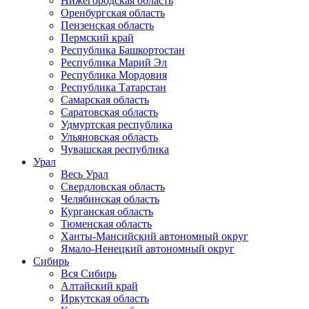
Нижегородская область
Оренбургская область
Пензенская область
Пермский край
Республика Башкортостан
Республика Марий Эл
Республика Мордовия
Республика Татарстан
Самарская область
Саратовская область
Удмуртская республика
Ульяновская область
Чувашская республика
Урал
Весь Урал
Свердловская область
Челябинская область
Курганская область
Тюменская область
Ханты-Мансийский автономный округ
Ямало-Ненецкий автономный округ
Сибирь
Вся Сибирь
Алтайский край
Иркутская область