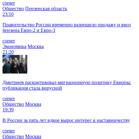
corner
Общество
Пензенская область
23:10
Правительство России временно разрешило продажу и ввоз
бензина Евро-2 и Евро-3
corner
Экономика
Москва
21:20
Дмитриев раскритиковал миграционную политику Европы:
публикация стала вирусной
corner
Общество
Москва
19:39
В России за пять лет вдвое вырос интерес к наставничеству
corner
Общество
Москва