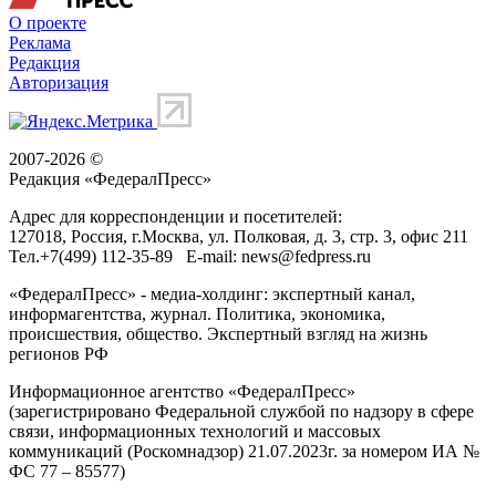
О проекте
Реклама
Редакция
Авторизация
2007-2026 ©
Редакция «
ФедералПресс
»
Адрес для корреспонденции и посетителей:
127018
, Россия, г.
Москва
,
ул. Полковая, д. 3, стр. 3
, офис 211
Тел.
+7(499) 112-35-89
E-mail:
news@fedpress.ru
«ФедералПресс» - медиа-холдинг: экспертный канал,
информагентства, журнал. Политика, экономика,
происшествия, общество. Экспертный взгляд на жизнь
регионов РФ
Информационное агентство «ФедералПресс»
(зарегистрировано Федеральной службой по надзору в сфере
связи, информационных технологий и массовых
коммуникаций (Роскомнадзор) 21.07.2023г. за номером ИА №
ФС 77 – 85577)