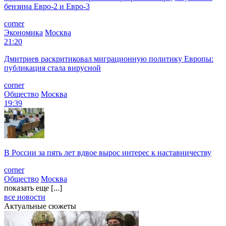
бензина Евро-2 и Евро-3
corner
Экономика
Москва
21:20
Дмитриев раскритиковал миграционную политику Европы:
публикация стала вирусной
corner
Общество
Москва
19:39
В России за пять лет вдвое вырос интерес к наставничеству
corner
Общество
Москва
показать еще [...]
все новости
Актуальные сюжеты