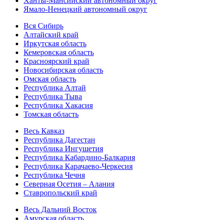
Ханты-Мансийский автономный округ
Ямало-Ненецкий автономный округ
Вся Сибирь
Алтайский край
Иркутская область
Кемеровская область
Красноярский край
Новосибирская область
Омская область
Республика Алтай
Республика Тыва
Республика Хакасия
Томская область
Весь Кавказ
Республика Дагестан
Республика Ингушетия
Республика Кабардино-Балкария
Республика Карачаево-Черкесия
Республика Чечня
Северная Осетия – Алания
Ставропольский край
Весь Дальний Восток
Амурская область