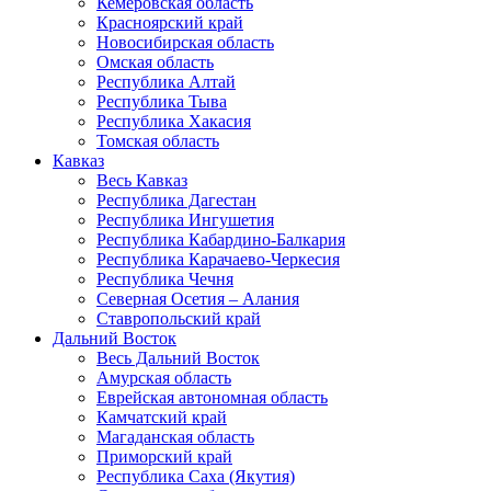
Кемеровская область
Красноярский край
Новосибирская область
Омская область
Республика Алтай
Республика Тыва
Республика Хакасия
Томская область
Кавказ
Весь Кавказ
Республика Дагестан
Республика Ингушетия
Республика Кабардино-Балкария
Республика Карачаево-Черкесия
Республика Чечня
Северная Осетия – Алания
Ставропольский край
Дальний Восток
Весь Дальний Восток
Амурская область
Еврейская автономная область
Камчатский край
Магаданская область
Приморский край
Республика Саха (Якутия)