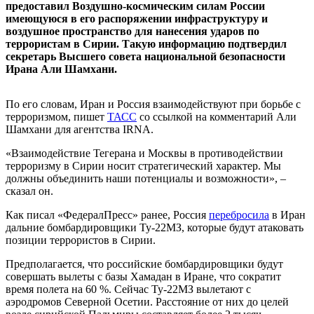
предоставил Воздушно-космическим силам России
имеющуюся в его распоряжении инфраструктуру и
воздушное пространство для нанесения ударов по
террористам в Сирии. Такую информацию подтвердил
секретарь Высшего совета национальной безопасности
Ирана Али Шамхани.
По его словам, Иран и Россия взаимодействуют при борьбе с
терроризмом, пишет
ТАСС
со ссылкой на комментарий Али
Шамхани для агентства IRNA.
«Взаимодействие Тегерана и Москвы в противодействии
терроризму в Сирии носит стратегический характер. Мы
должны объединить наши потенциалы и возможности», –
сказал он.
Как писал «ФедералПресс» ранее, Россия
перебросила
в Иран
дальние бомбардировщики Ту-22МЗ, которые будут атаковать
позиции террористов в Сирии.
Предполагается, что российские бомбардировщики будут
совершать вылеты с базы Хамадан в Иране, что сократит
время полета на 60 %. Сейчас Ту-22МЗ вылетают с
аэродромов Северной Осетии. Расстояние от них до целей