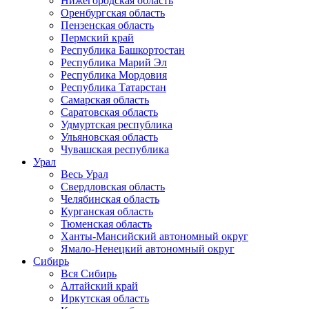
Нижегородская область
Оренбургская область
Пензенская область
Пермский край
Республика Башкортостан
Республика Марий Эл
Республика Мордовия
Республика Татарстан
Самарская область
Саратовская область
Удмуртская республика
Ульяновская область
Чувашская республика
Урал
Весь Урал
Свердловская область
Челябинская область
Курганская область
Тюменская область
Ханты-Мансийский автономный округ
Ямало-Ненецкий автономный округ
Сибирь
Вся Сибирь
Алтайский край
Иркутская область