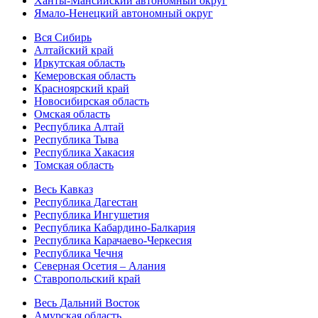
Ханты-Мансийский автономный округ
Ямало-Ненецкий автономный округ
Вся Сибирь
Алтайский край
Иркутская область
Кемеровская область
Красноярский край
Новосибирская область
Омская область
Республика Алтай
Республика Тыва
Республика Хакасия
Томская область
Весь Кавказ
Республика Дагестан
Республика Ингушетия
Республика Кабардино-Балкария
Республика Карачаево-Черкесия
Республика Чечня
Северная Осетия – Алания
Ставропольский край
Весь Дальний Восток
Амурская область