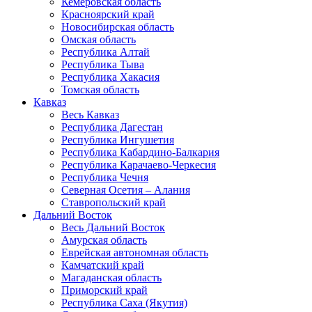
Кемеровская область
Красноярский край
Новосибирская область
Омская область
Республика Алтай
Республика Тыва
Республика Хакасия
Томская область
Кавказ
Весь Кавказ
Республика Дагестан
Республика Ингушетия
Республика Кабардино-Балкария
Республика Карачаево-Черкесия
Республика Чечня
Северная Осетия – Алания
Ставропольский край
Дальний Восток
Весь Дальний Восток
Амурская область
Еврейская автономная область
Камчатский край
Магаданская область
Приморский край
Республика Саха (Якутия)