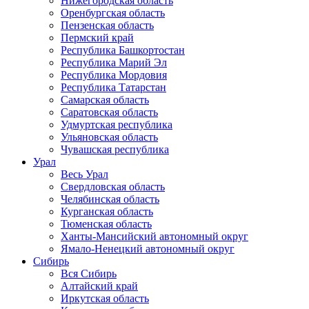
Нижегородская область
Оренбургская область
Пензенская область
Пермский край
Республика Башкортостан
Республика Марий Эл
Республика Мордовия
Республика Татарстан
Самарская область
Саратовская область
Удмуртская республика
Ульяновская область
Чувашская республика
Урал
Весь Урал
Свердловская область
Челябинская область
Курганская область
Тюменская область
Ханты-Мансийский автономный округ
Ямало-Ненецкий автономный округ
Сибирь
Вся Сибирь
Алтайский край
Иркутская область