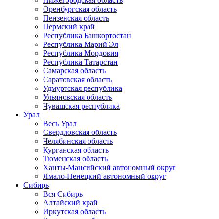
Нижегородская область
Оренбургская область
Пензенская область
Пермский край
Республика Башкортостан
Республика Марий Эл
Республика Мордовия
Республика Татарстан
Самарская область
Саратовская область
Удмуртская республика
Ульяновская область
Чувашская республика
Урал
Весь Урал
Свердловская область
Челябинская область
Курганская область
Тюменская область
Ханты-Мансийский автономный округ
Ямало-Ненецкий автономный округ
Сибирь
Вся Сибирь
Алтайский край
Иркутская область