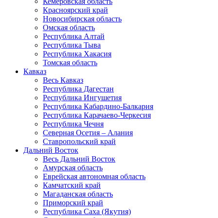
Кемеровская область
Красноярский край
Новосибирская область
Омская область
Республика Алтай
Республика Тыва
Республика Хакасия
Томская область
Кавказ
Весь Кавказ
Республика Дагестан
Республика Ингушетия
Республика Кабардино-Балкария
Республика Карачаево-Черкесия
Республика Чечня
Северная Осетия – Алания
Ставропольский край
Дальний Восток
Весь Дальний Восток
Амурская область
Еврейская автономная область
Камчатский край
Магаданская область
Приморский край
Республика Саха (Якутия)