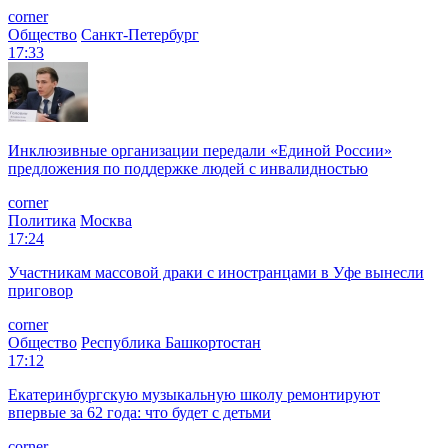
corner
Общество
Санкт-Петербург
17:33
Инклюзивные организации передали «Единой России»
предложения по поддержке людей с инвалидностью
corner
Политика
Москва
17:24
Участникам массовой драки с иностранцами в Уфе вынесли
приговор
corner
Общество
Республика Башкортостан
17:12
Екатеринбургскую музыкальную школу ремонтируют
впервые за 62 года: что будет с детьми
corner