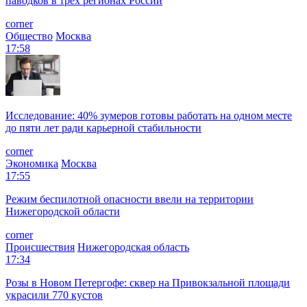
паводков в трех регионах России
corner
Общество
Москва
17:58
Исследование: 40% зумеров готовы работать на одном месте
до пяти лет ради карьерной стабильности
corner
Экономика
Москва
17:55
Режим беспилотной опасности ввели на территории
Нижегородской области
corner
Происшествия
Нижегородская область
17:34
Розы в Новом Петергофе: сквер на Привокзальной площади
украсили 770 кустов