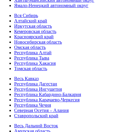
Ханты-Мансийский автономный округ
Ямало-Ненецкий автономный округ
Вся Сибирь
Алтайский край
Иркутская область
Кемеровская область
Красноярский край
Новосибирская область
Омская область
Республика Алтай
Республика Тыва
Республика Хакасия
Томская область
Весь Кавказ
Республика Дагестан
Республика Ингушетия
Республика Кабардино-Балкария
Республика Карачаево-Черкесия
Республика Чечня
Северная Осетия – Алания
Ставропольский край
Весь Дальний Восток
Амурская область