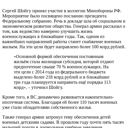
Сергей Шойгу принял участие в коллегии Минобороны РФ.
Мероприятие было посвящено посланию президента
Федеральному собранию. Речь в докладе шла об социальном и
экономическом развитии общества. Генерал армии рассказал о
том, как ведомство намерено улучшить жизнь
военнослужащих в ближайшие годы. Так, одним из
важнейших направлений работы станет снабжение военных
жильем. На эти цели будет направлено более 100 млрд рублей.
«Основной формой обеспечения постоянным
жильём стала жилищная субсидия, которой отдают
предпочтение свыше 70 % военнослужащих. На
эти цели с 2014 года из федерального бюджета
выделено более 218 млрд рублей и в ближайшие
три года планируется направить ещё порядка 113
млрд», – уточнил Шойгу.
Кроме того, в ВС динамично развивается накопительно-
ипотечная система. Благодаря ей более 110 тысяч военных
уже стали обладателями собственного жилья.
Также генерал армии затронул тему обеспечения детей
военных детскими садами. В прошлом году почти пять тысяч
малышей пошли в дошкольные учебные заведения.