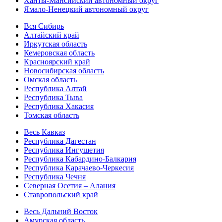
Ханты-Мансийский автономный округ
Ямало-Ненецкий автономный округ
Вся Сибирь
Алтайский край
Иркутская область
Кемеровская область
Красноярский край
Новосибирская область
Омская область
Республика Алтай
Республика Тыва
Республика Хакасия
Томская область
Весь Кавказ
Республика Дагестан
Республика Ингушетия
Республика Кабардино-Балкария
Республика Карачаево-Черкесия
Республика Чечня
Северная Осетия – Алания
Ставропольский край
Весь Дальний Восток
Амурская область