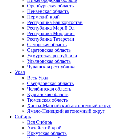
Нижегородская область
Оренбургская область
Пензенская область
Пермский край
Республика Башкортостан
Республика Марий Эл
Республика Мордовия
Республика Татарстан
Самарская область
Саратовская область
Удмуртская республика
Ульяновская область
Чувашская республика
Урал
Весь Урал
Свердловская область
Челябинская область
Курганская область
Тюменская область
Ханты-Мансийский автономный округ
Ямало-Ненецкий автономный округ
Сибирь
Вся Сибирь
Алтайский край
Иркутская область