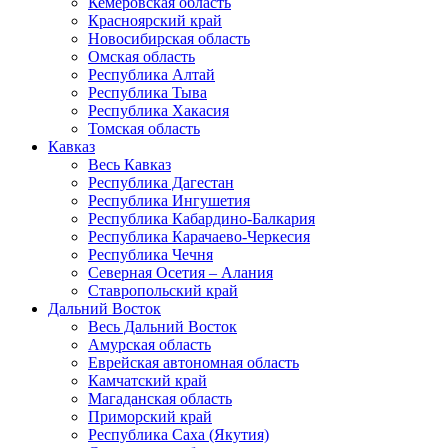
Кемеровская область
Красноярский край
Новосибирская область
Омская область
Республика Алтай
Республика Тыва
Республика Хакасия
Томская область
Кавказ
Весь Кавказ
Республика Дагестан
Республика Ингушетия
Республика Кабардино-Балкария
Республика Карачаево-Черкесия
Республика Чечня
Северная Осетия – Алания
Ставропольский край
Дальний Восток
Весь Дальний Восток
Амурская область
Еврейская автономная область
Камчатский край
Магаданская область
Приморский край
Республика Саха (Якутия)