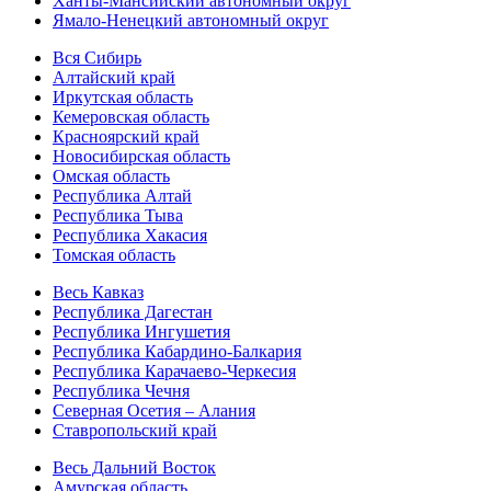
Ханты-Мансийский автономный округ
Ямало-Ненецкий автономный округ
Вся Сибирь
Алтайский край
Иркутская область
Кемеровская область
Красноярский край
Новосибирская область
Омская область
Республика Алтай
Республика Тыва
Республика Хакасия
Томская область
Весь Кавказ
Республика Дагестан
Республика Ингушетия
Республика Кабардино-Балкария
Республика Карачаево-Черкесия
Республика Чечня
Северная Осетия – Алания
Ставропольский край
Весь Дальний Восток
Амурская область