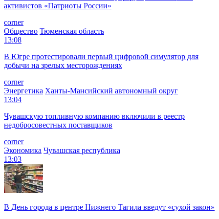
активистов «Патриоты России»
corner
Общество
Тюменская область
13:08
В Югре протестировали первый цифровой симулятор для
добычи на зрелых месторождениях
corner
Энергетика
Ханты-Мансийский автономный округ
13:04
Чувашскую топливную компанию включили в реестр
недобросовестных поставщиков
corner
Экономика
Чувашская республика
13:03
В День города в центре Нижнего Тагила введут «сухой закон»