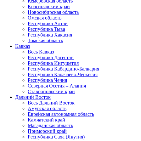
Кемеровская область
Красноярский край
Новосибирская область
Омская область
Республика Алтай
Республика Тыва
Республика Хакасия
Томская область
Кавказ
Весь Кавказ
Республика Дагестан
Республика Ингушетия
Республика Кабардино-Балкария
Республика Карачаево-Черкесия
Республика Чечня
Северная Осетия – Алания
Ставропольский край
Дальний Восток
Весь Дальний Восток
Амурская область
Еврейская автономная область
Камчатский край
Магаданская область
Приморский край
Республика Саха (Якутия)