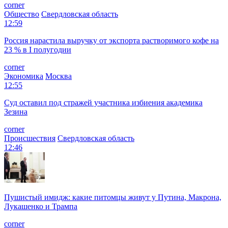
corner
Общество
Свердловская область
12:59
Россия нарастила выручку от экспорта растворимого кофе на
23 % в I полугодии
corner
Экономика
Москва
12:55
Суд оставил под стражей участника избиения академика
Зезина
corner
Происшествия
Свердловская область
12:46
Пушистый имидж: какие питомцы живут у Путина, Макрона,
Лукашенко и Трампа
corner