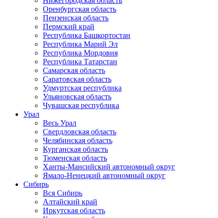
Нижегородская область
Оренбургская область
Пензенская область
Пермский край
Республика Башкортостан
Республика Марий Эл
Республика Мордовия
Республика Татарстан
Самарская область
Саратовская область
Удмуртская республика
Ульяновская область
Чувашская республика
Урал
Весь Урал
Свердловская область
Челябинская область
Курганская область
Тюменская область
Ханты-Мансийский автономный округ
Ямало-Ненецкий автономный округ
Сибирь
Вся Сибирь
Алтайский край
Иркутская область