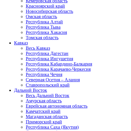
Кемеровская область
Красноярский край
Новосибирская область
Омская область
Республика Алтай
Республика Тыва
Республика Хакасия
Томская область
Кавказ
Весь Кавказ
Республика Дагестан
Республика Ингушетия
Республика Кабардино-Балкария
Республика Карачаево-Черкесия
Республика Чечня
Северная Осетия – Алания
Ставропольский край
Дальний Восток
Весь Дальний Восток
Амурская область
Еврейская автономная область
Камчатский край
Магаданская область
Приморский край
Республика Саха (Якутия)