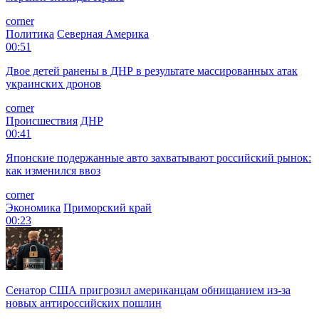
corner
Политика
Северная Америка
00:51
Двое детей ранены в ДНР в результате массированных атак
украинских дронов
corner
Происшествия
ДНР
00:41
Японские подержанные авто захватывают российский рынок:
как изменился ввоз
corner
Экономика
Приморский край
00:23
Сенатор США пригрозил американцам обнищанием из-за
новых антироссийских пошлин