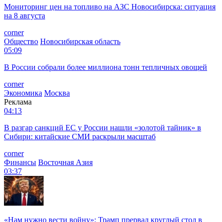
Мониторинг цен на топливо на АЗС Новосибирска: ситуация
на 8 августа
corner
Общество
Новосибирская область
05:09
В России собрали более миллиона тонн тепличных овощей
corner
Экономика
Москва
Реклама
04:13
В разгар санкций ЕС у России нашли «золотой тайник» в
Сибири: китайские СМИ раскрыли масштаб
corner
Финансы
Восточная Азия
03:37
«Нам нужно вести войну»: Трамп прервал круглый стол в