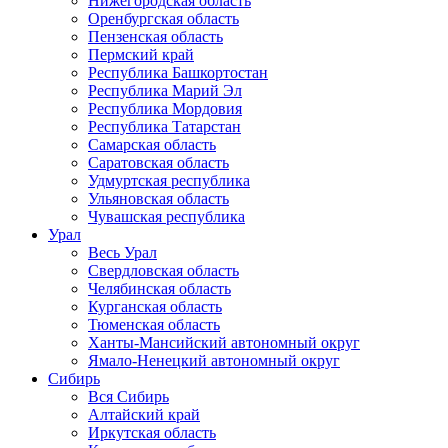
Нижегородская область
Оренбургская область
Пензенская область
Пермский край
Республика Башкортостан
Республика Марий Эл
Республика Мордовия
Республика Татарстан
Самарская область
Саратовская область
Удмуртская республика
Ульяновская область
Чувашская республика
Урал
Весь Урал
Свердловская область
Челябинская область
Курганская область
Тюменская область
Ханты-Мансийский автономный округ
Ямало-Ненецкий автономный округ
Сибирь
Вся Сибирь
Алтайский край
Иркутская область