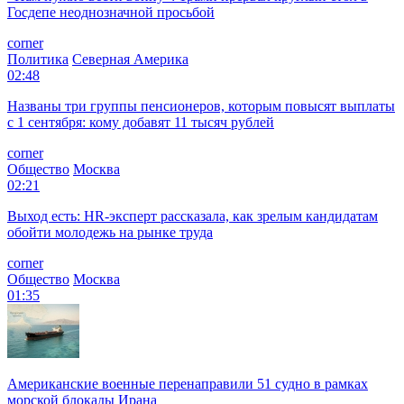
Госдепе неоднозначной просьбой
corner
Политика
Северная Америка
02:48
Названы три группы пенсионеров, которым повысят выплаты
с 1 сентября: кому добавят 11 тысяч рублей
corner
Общество
Москва
02:21
Выход есть: HR-эксперт рассказала, как зрелым кандидатам
обойти молодежь на рынке труда
corner
Общество
Москва
01:35
Американские военные перенаправили 51 судно в рамках
морской блокады Ирана