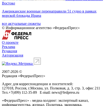
Востоке
Американские военные перенаправили 51 судно в рамках
морской блокады Ирана
все актуальные сюжеты
© Информационное агентство «ФедералПресс»
О проекте
Реклама
Редакция
Авторизация
2007-2026 ©
Редакция «
ФедералПресс
»
Адрес для корреспонденции и посетителей:
127018
, Россия, г.
Москва
,
ул. Полковая, д. 3, стр. 3
, офис 211
Тел.
+7(499) 112-35-89
E-mail:
news@fedpress.ru
«ФедералПресс» - медиа-холдинг: экспертный канал,
информагентства, журнал. Политика, экономика,