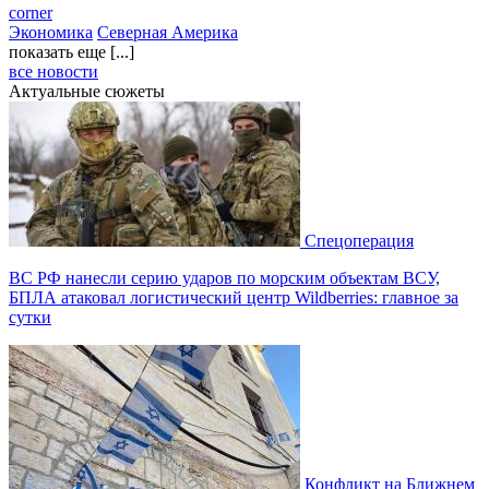
corner
Экономика
Северная Америка
показать еще [...]
все новости
Актуальные сюжеты
Спецоперация
ВС РФ нанесли серию ударов по морским объектам ВСУ,
БПЛА атаковал логистический центр Wildberries: главное за
сутки
Конфликт на Ближнем