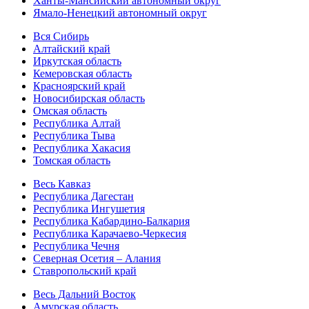
Ханты-Мансийский автономный округ
Ямало-Ненецкий автономный округ
Вся Сибирь
Алтайский край
Иркутская область
Кемеровская область
Красноярский край
Новосибирская область
Омская область
Республика Алтай
Республика Тыва
Республика Хакасия
Томская область
Весь Кавказ
Республика Дагестан
Республика Ингушетия
Республика Кабардино-Балкария
Республика Карачаево-Черкесия
Республика Чечня
Северная Осетия – Алания
Ставропольский край
Весь Дальний Восток
Амурская область