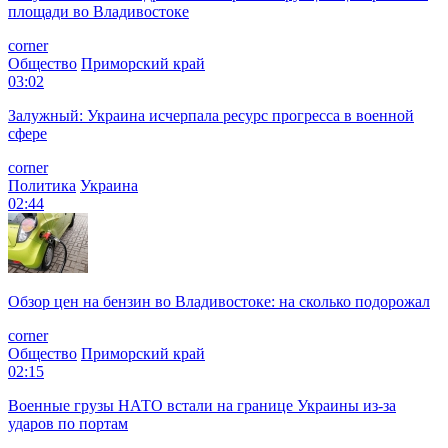
площади во Владивостоке
corner
Общество
Приморский край
03:02
Залужный: Украина исчерпала ресурс прогресса в военной
сфере
corner
Политика
Украина
02:44
Обзор цен на бензин во Владивостоке: на сколько подорожал
corner
Общество
Приморский край
02:15
Военные грузы НАТО встали на границе Украины из-за
ударов по портам