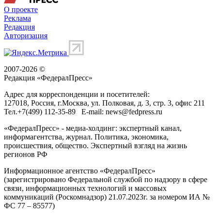
О проекте
Реклама
Редакция
Авторизация
2007-2026 ©
Редакция «
ФедералПресс
»
Адрес для корреспонденции и посетителей:
127018
, Россия, г.
Москва
,
ул. Полковая, д. 3, стр. 3
, офис 211
Тел.
+7(499) 112-35-89
E-mail:
news@fedpress.ru
«ФедералПресс» - медиа-холдинг: экспертный канал,
информагентства, журнал. Политика, экономика,
происшествия, общество. Экспертный взгляд на жизнь
регионов РФ
Информационное агентство «ФедералПресс»
(зарегистрировано Федеральной службой по надзору в сфере
связи, информационных технологий и массовых
коммуникаций (Роскомнадзор) 21.07.2023г. за номером ИА №
ФС 77 – 85577)