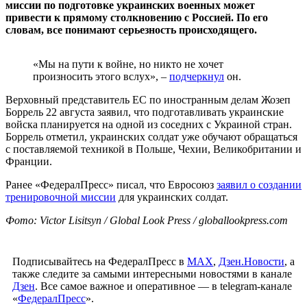
миссии по подготовке украинских военных может
привести к прямому столкновению с Россией. По его
словам, все понимают серьезность происходящего.
«Мы на пути к войне, но никто не хочет
произносить этого вслух», –
подчеркнул
он.
Верховный представитель ЕС по иностранным делам Жозеп
Боррель 22 августа заявил, что подготавливать украинские
войска планируется на одной из соседних с Украиной стран.
Боррель отметил, украинских солдат уже обучают обращаться
с поставляемой техникой в Польше, Чехии, Великобритании и
Франции.
Ранее «ФедералПресс» писал, что Евросоюз
заявил о создании
тренировочной миссии
для украинских солдат.
Фото: Victor Lisitsyn / Global Look Press / globallookpress.com
Подписывайтесь на ФедералПресс в
МАХ
,
Дзен.Новости
, а
также следите за самыми интересными новостями в канале
Дзен
. Все самое важное и оперативное — в telegram-канале
«
ФедералПресс
».