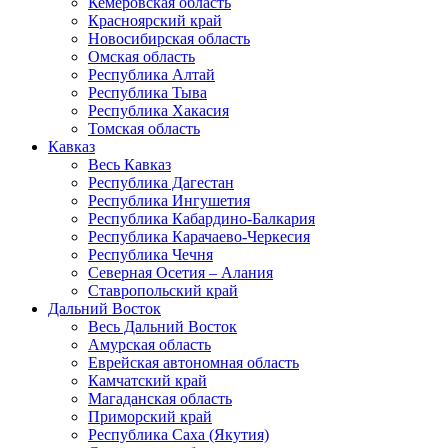
Кемеровская область
Красноярский край
Новосибирская область
Омская область
Республика Алтай
Республика Тыва
Республика Хакасия
Томская область
Кавказ
Весь Кавказ
Республика Дагестан
Республика Ингушетия
Республика Кабардино-Балкария
Республика Карачаево-Черкесия
Республика Чечня
Северная Осетия – Алания
Ставропольский край
Дальний Восток
Весь Дальний Восток
Амурская область
Еврейская автономная область
Камчатский край
Магаданская область
Приморский край
Республика Саха (Якутия)