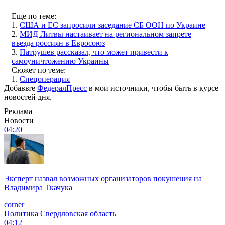
Еще по теме:
1.
США и ЕС запросили заседание СБ ООН по Украине
2.
МИД Литвы настаивает на региональном запрете
въезда россиян в Евросоюз
3.
Патрушев рассказал, что может привести к
самоуничтожению Украины
Сюжет по теме:
1.
Спецоперация
Добавьте
ФедералПресс
в мои источники, чтобы быть в курсе
новостей дня.
Реклама
Новости
04:20
Эксперт назвал возможных организаторов покушения на
Владимира Ткачука
corner
Политика
Свердловская область
04:12