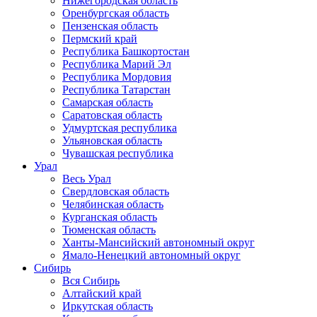
Нижегородская область
Оренбургская область
Пензенская область
Пермский край
Республика Башкортостан
Республика Марий Эл
Республика Мордовия
Республика Татарстан
Самарская область
Саратовская область
Удмуртская республика
Ульяновская область
Чувашская республика
Урал
Весь Урал
Свердловская область
Челябинская область
Курганская область
Тюменская область
Ханты-Мансийский автономный округ
Ямало-Ненецкий автономный округ
Сибирь
Вся Сибирь
Алтайский край
Иркутская область