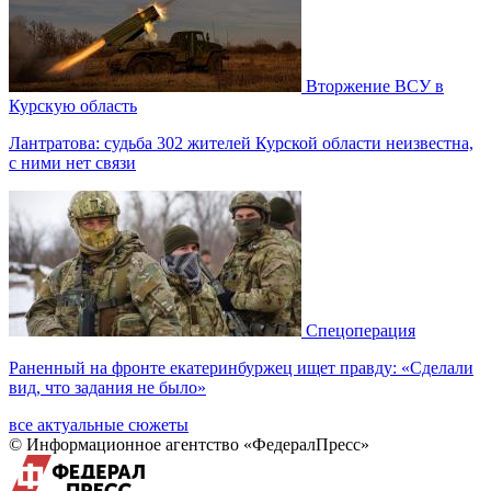
Вторжение ВСУ в
Курскую область
Лантратова: судьба 302 жителей Курской области неизвестна,
с ними нет связи
Спецоперация
Раненный на фронте екатеринбуржец ищет правду: «Сделали
вид, что задания не было»
все актуальные сюжеты
© Информационное агентство «ФедералПресс»