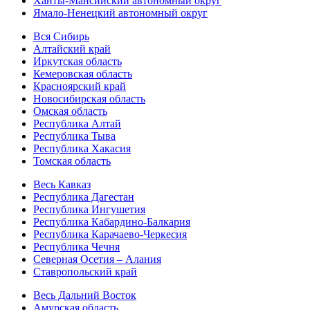
Ханты-Мансийский автономный округ
Ямало-Ненецкий автономный округ
Вся Сибирь
Алтайский край
Иркутская область
Кемеровская область
Красноярский край
Новосибирская область
Омская область
Республика Алтай
Республика Тыва
Республика Хакасия
Томская область
Весь Кавказ
Республика Дагестан
Республика Ингушетия
Республика Кабардино-Балкария
Республика Карачаево-Черкесия
Республика Чечня
Северная Осетия – Алания
Ставропольский край
Весь Дальний Восток
Амурская область