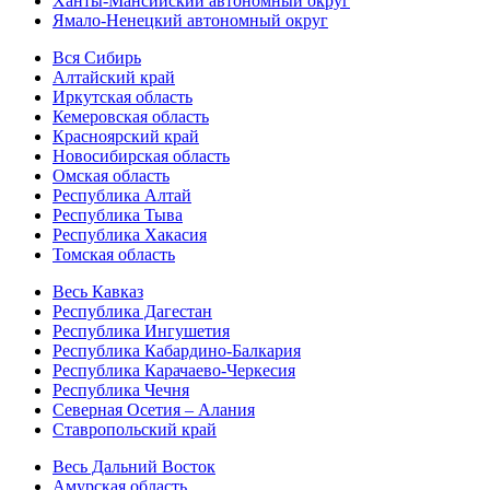
Ханты-Мансийский автономный округ
Ямало-Ненецкий автономный округ
Вся Сибирь
Алтайский край
Иркутская область
Кемеровская область
Красноярский край
Новосибирская область
Омская область
Республика Алтай
Республика Тыва
Республика Хакасия
Томская область
Весь Кавказ
Республика Дагестан
Республика Ингушетия
Республика Кабардино-Балкария
Республика Карачаево-Черкесия
Республика Чечня
Северная Осетия – Алания
Ставропольский край
Весь Дальний Восток
Амурская область