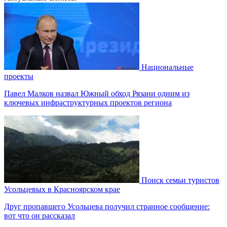
Национальные
проекты
Павел Малков назвал Южный обход Рязани одним из
ключевых инфраструктурных проектов региона
Поиск семьи туристов
Усольцевых в Красноярском крае
Друг пропавшего Усольцева получил странное сообщение:
вот что он рассказал