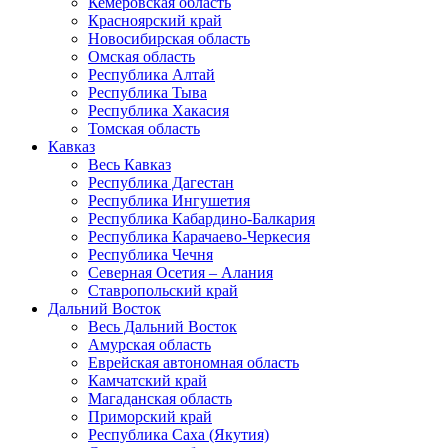
Кемеровская область
Красноярский край
Новосибирская область
Омская область
Республика Алтай
Республика Тыва
Республика Хакасия
Томская область
Кавказ
Весь Кавказ
Республика Дагестан
Республика Ингушетия
Республика Кабардино-Балкария
Республика Карачаево-Черкесия
Республика Чечня
Северная Осетия – Алания
Ставропольский край
Дальний Восток
Весь Дальний Восток
Амурская область
Еврейская автономная область
Камчатский край
Магаданская область
Приморский край
Республика Саха (Якутия)