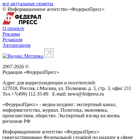
все актуальные сюжеты
© Информационное агентство «ФедералПресс»
О проекте
Реклама
Редакция
Авторизация
2007-2026 ©
Редакция «
ФедералПресс
»
Адрес для корреспонденции и посетителей:
127018
, Россия, г.
Москва
,
ул. Полковая, д. 3, стр. 3
, офис 211
Тел.
+7(499) 112-35-89
E-mail:
news@fedpress.ru
«ФедералПресс» - медиа-холдинг: экспертный канал,
информагентства, журнал. Политика, экономика,
происшествия, общество. Экспертный взгляд на жизнь
регионов РФ
Информационное агентство «ФедералПресс»
(зарегистрировано Федеральной службой по надзору в сфере