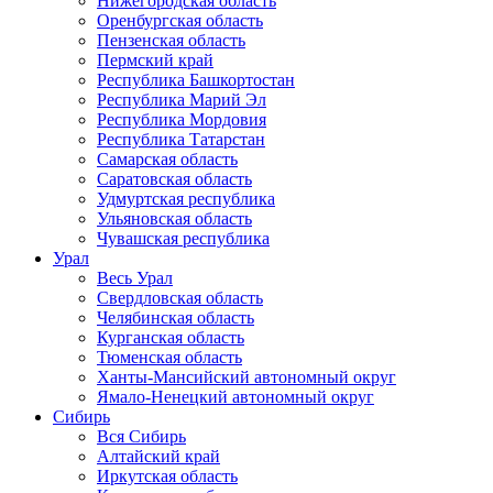
Нижегородская область
Оренбургская область
Пензенская область
Пермский край
Республика Башкортостан
Республика Марий Эл
Республика Мордовия
Республика Татарстан
Самарская область
Саратовская область
Удмуртская республика
Ульяновская область
Чувашская республика
Урал
Весь Урал
Свердловская область
Челябинская область
Курганская область
Тюменская область
Ханты-Мансийский автономный округ
Ямало-Ненецкий автономный округ
Сибирь
Вся Сибирь
Алтайский край
Иркутская область