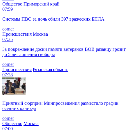
Общество
Приморский край
07:59
Системы ПВО за ночь сбили 397 вражеских БПЛА
corner
Происшествия
Москва
07:35
За повреждение доски памяти ветеранов ВОВ рязанцу грозит
до 5 лет лишения свободы
corner
Происшествия
Рязанская область
07:28
Приятный сюрприз: Минпросвещения разместило график
осенних каникул
corner
Общество
Москва
07:00