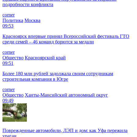
подробности конфликта
corner
Политика
Москва
09:53
Красноярск впервые принял Всероссийский фестиваль ГТО
среди семей – 46 команд борются за медали
corner
Общество
Красноярский край
09:51
Более 180 млн рублей задолжала своим сотрудникам
строительная компания в Югре
corner
Общество
Ханты-Мансийский автономный округ
09:49
Поврежденные автомобили, ЛЭП и дом: как Уфа пережила
ураган