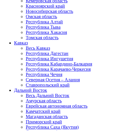
Кемеровская область
Красноярский край
Новосибирская область
Омская область
Республика Алтай
Республика Тыва
Республика Хакасия
Томская область
Кавказ
Весь Кавказ
Республика Дагестан
Республика Ингушетия
Республика Кабардино-Балкария
Республика Карачаево-Черкесия
Республика Чечня
Северная Осетия – Алания
Ставропольский край
Дальний Восток
Весь Дальний Восток
Амурская область
Еврейская автономная область
Камчатский край
Магаданская область
Приморский край
Республика Саха (Якутия)