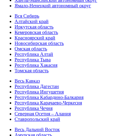
Ханты-Мансийский автономный округ
Ямало-Ненецкий автономный округ
Вся Сибирь
Алтайский край
Иркутская область
Кемеровская область
Красноярский край
Новосибирская область
Омская область
Республика Алтай
Республика Тыва
Республика Хакасия
Томская область
Весь Кавказ
Республика Дагестан
Республика Ингушетия
Республика Кабардино-Балкария
Республика Карачаево-Черкесия
Республика Чечня
Северная Осетия – Алания
Ставропольский край
Весь Дальний Восток
Амурская область