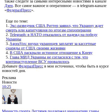
также следите за самыми интересными новостями в канале
Дзен
. Все самое важное и оперативное — в telegram-канале
«
ФедералПресс
».
Еще по теме:
1.
Экс-разведчик США Риттер заявил, что Украину ждет
смерть или капитуляция по итогам спецоперации
2.
Telegraph: в НАТО отказались от надежд на победу
Украины
3.
AgoraVox: внуки украинцев заплатят за кассетные
снаряды от США своими жизнями
4.
В США раскрыли истинное отношение к Киеву
5.
Глава МИД Украины не согласился с тем, что
контрнаступление ВСУ провалилось
Добавьте
ФедералПресс
в мои источники, чтобы быть в курсе
новостей дня.
Реклама
Новости
10:25
Министр спорта Дегтярев поддержал инициативу главы