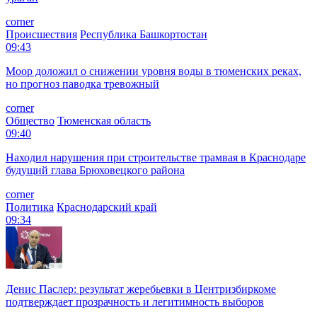
corner
Происшествия
Республика Башкортостан
09:43
Моор доложил о снижении уровня воды в тюменских реках,
но прогноз паводка тревожный
corner
Общество
Тюменская область
09:40
Находил нарушения при строительстве трамвая в Краснодаре
будущий глава Брюховецкого района
corner
Политика
Краснодарский край
09:34
Денис Паслер: результат жеребьевки в Центризбиркоме
подтверждает прозрачность и легитимность выборов