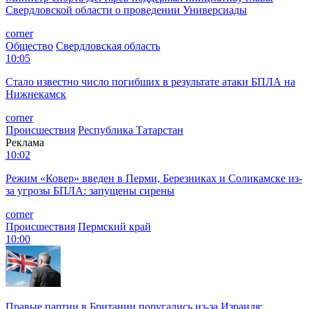
Свердловской области о проведении Универсиады
corner
Общество
Свердловская область
10:05
Стало известно число погибших в результате атаки БПЛА на
Нижнекамск
corner
Происшествия
Республика Татарстан
Реклама
10:02
Режим «️Ковер» введен в Перми, Березниках и Соликамске из-
за угрозы БПЛА: запущены сирены
corner
Происшествия
Пермский край
10:00
Правые партии в Британии поругались из-за Израиля: