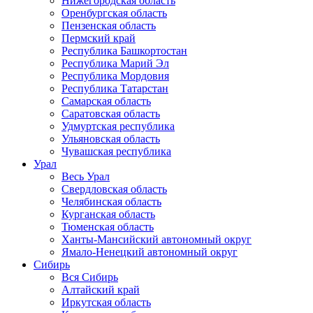
Нижегородская область
Оренбургская область
Пензенская область
Пермский край
Республика Башкортостан
Республика Марий Эл
Республика Мордовия
Республика Татарстан
Самарская область
Саратовская область
Удмуртская республика
Ульяновская область
Чувашская республика
Урал
Весь Урал
Свердловская область
Челябинская область
Курганская область
Тюменская область
Ханты-Мансийский автономный округ
Ямало-Ненецкий автономный округ
Сибирь
Вся Сибирь
Алтайский край
Иркутская область