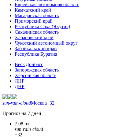
Еврейская автономная область
Камчатский край
Магаданская область
Приморский край
Республика Саха (Якутия)
Сахалинская область
Хабаровский край
Чукотский автономный округ
Забайкальский край
Республика Бурятия
Весь Донбасс
Запорожская область
Херсонская область
ЛНР
ДНР
sun-rain-cloud
Москва
+32
Прогноз на 7 дней
7.08 пт
sun-rain-cloud
+32