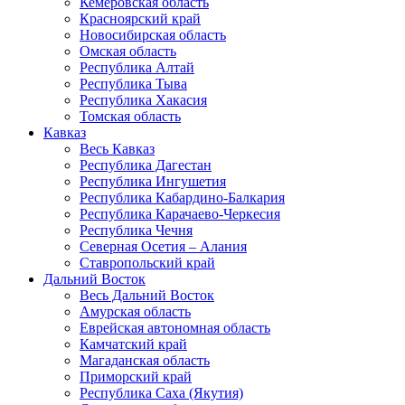
Кемеровская область
Красноярский край
Новосибирская область
Омская область
Республика Алтай
Республика Тыва
Республика Хакасия
Томская область
Кавказ
Весь Кавказ
Республика Дагестан
Республика Ингушетия
Республика Кабардино-Балкария
Республика Карачаево-Черкесия
Республика Чечня
Северная Осетия – Алания
Ставропольский край
Дальний Восток
Весь Дальний Восток
Амурская область
Еврейская автономная область
Камчатский край
Магаданская область
Приморский край
Республика Саха (Якутия)