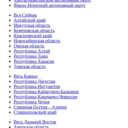
Ханты-Мансийский автономный округ
Ямало-Ненецкий автономный округ
Вся Сибирь
Алтайский край
Иркутская область
Кемеровская область
Красноярский край
Новосибирская область
Омская область
Республика Алтай
Республика Тыва
Республика Хакасия
Томская область
Весь Кавказ
Республика Дагестан
Республика Ингушетия
Республика Кабардино-Балкария
Республика Карачаево-Черкесия
Республика Чечня
Северная Осетия – Алания
Ставропольский край
Весь Дальний Восток
Амурская область