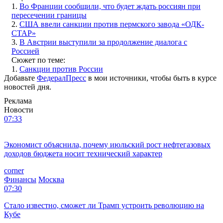
1.
Во Франции сообщили, что будет ждать россиян при
пересечении границы
2.
США ввели санкции против пермского завода «ОДК-
СТАР»
3.
В Австрии выступили за продолжение диалога с
Россией
Сюжет по теме:
1.
Санкции против России
Добавьте
ФедералПресс
в мои источники, чтобы быть в курсе
новостей дня.
Реклама
Новости
07:33
Экономист объяснила, почему июльский рост нефтегазовых
доходов бюджета носит технический характер
corner
Финансы
Москва
07:30
Стало известно, сможет ли Трамп устроить революцию на
Кубе