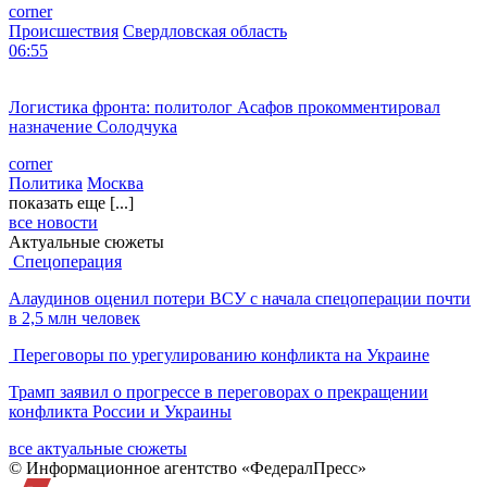
corner
Происшествия
Свердловская область
06:55
Логистика фронта: политолог Асафов прокомментировал
назначение Солодчука
corner
Политика
Москва
показать еще [...]
все новости
Актуальные сюжеты
Спецоперация
Алаудинов оценил потери ВСУ с начала спецоперации почти
в 2,5 млн человек
Переговоры по урегулированию конфликта на Украине
Трамп заявил о прогрессе в переговорах о прекращении
конфликта России и Украины
все актуальные сюжеты
© Информационное агентство «ФедералПресс»