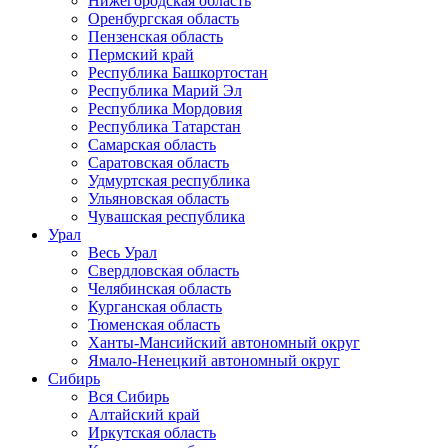
Нижегородская область
Оренбургская область
Пензенская область
Пермский край
Республика Башкортостан
Республика Марий Эл
Республика Мордовия
Республика Татарстан
Самарская область
Саратовская область
Удмуртская республика
Ульяновская область
Чувашская республика
Урал
Весь Урал
Свердловская область
Челябинская область
Курганская область
Тюменская область
Ханты-Мансийский автономный округ
Ямало-Ненецкий автономный округ
Сибирь
Вся Сибирь
Алтайский край
Иркутская область