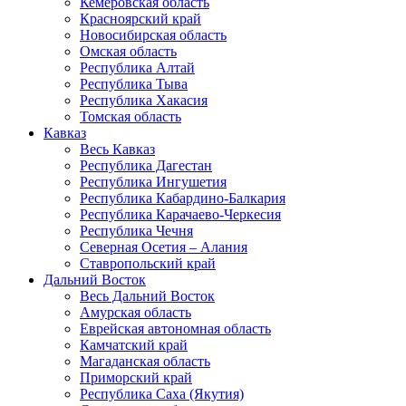
Кемеровская область
Красноярский край
Новосибирская область
Омская область
Республика Алтай
Республика Тыва
Республика Хакасия
Томская область
Кавказ
Весь Кавказ
Республика Дагестан
Республика Ингушетия
Республика Кабардино-Балкария
Республика Карачаево-Черкесия
Республика Чечня
Северная Осетия – Алания
Ставропольский край
Дальний Восток
Весь Дальний Восток
Амурская область
Еврейская автономная область
Камчатский край
Магаданская область
Приморский край
Республика Саха (Якутия)