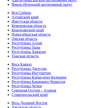
Ханты-Мансийский автономный округ
Ямало-Ненецкий автономный округ
Вся Сибирь
Алтайский край
Иркутская область
Кемеровская область
Красноярский край
Новосибирская область
Омская область
Республика Алтай
Республика Тыва
Республика Хакасия
Томская область
Весь Кавказ
Республика Дагестан
Республика Ингушетия
Республика Кабардино-Балкария
Республика Карачаево-Черкесия
Республика Чечня
Северная Осетия – Алания
Ставропольский край
Весь Дальний Восток
Амурская область