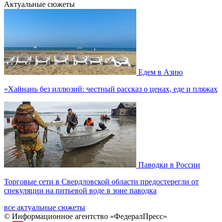
Актуальные сюжеты
Едем в Азию
«Хайнань без иллюзий: честный рассказ о ценах, еде и пляжах
Паводки в России
Торговые сети в Свердловской области предостерегли от
спекуляции на питьевой воде в зоне паводка
все актуальные сюжеты
© Информационное агентство «ФедералПресс»