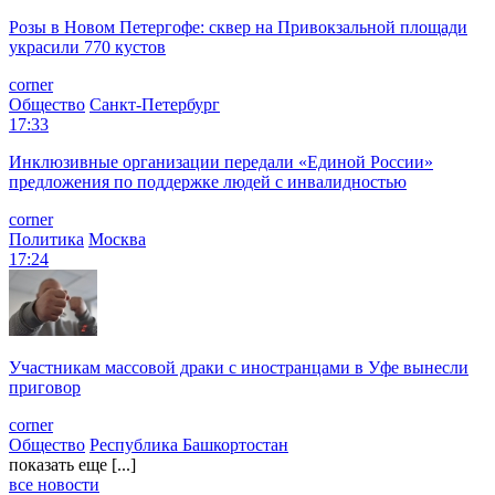
Розы в Новом Петергофе: сквер на Привокзальной площади
украсили 770 кустов
corner
Общество
Санкт-Петербург
17:33
Инклюзивные организации передали «Единой России»
предложения по поддержке людей с инвалидностью
corner
Политика
Москва
17:24
Участникам массовой драки с иностранцами в Уфе вынесли
приговор
corner
Общество
Республика Башкортостан
показать еще [...]
все новости