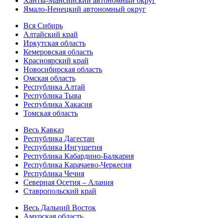
Ханты-Мансийский автономный округ
Ямало-Ненецкий автономный округ
Вся Сибирь
Алтайский край
Иркутская область
Кемеровская область
Красноярский край
Новосибирская область
Омская область
Республика Алтай
Республика Тыва
Республика Хакасия
Томская область
Весь Кавказ
Республика Дагестан
Республика Ингушетия
Республика Кабардино-Балкария
Республика Карачаево-Черкесия
Республика Чечня
Северная Осетия – Алания
Ставропольский край
Весь Дальний Восток
Амурская область