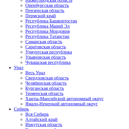
Нижегородская область
Оренбургская область
Пензенская область
Пермский край
Республика Башкортостан
Республика Марий Эл
Республика Мордовия
Республика Татарстан
Самарская область
Саратовская область
Удмуртская республика
Ульяновская область
Чувашская республика
Урал
Весь Урал
Свердловская область
Челябинская область
Курганская область
Тюменская область
Ханты-Мансийский автономный округ
Ямало-Ненецкий автономный округ
Сибирь
Вся Сибирь
Алтайский край
Иркутская область