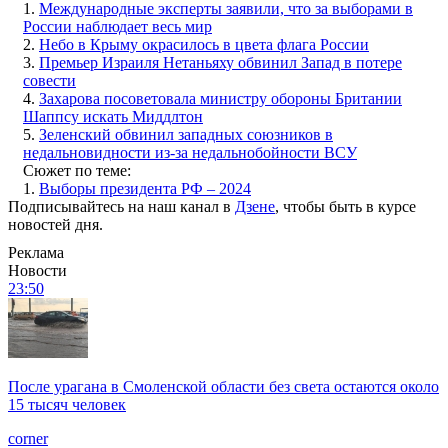
1.
Международные эксперты заявили, что за выборами в
России наблюдает весь мир
2.
Небо в Крыму окрасилось в цвета флага России
3.
Премьер Израиля Нетаньяху обвинил Запад в потере
совести
4.
Захарова посоветовала министру обороны Британии
Шаппсу искать Миддлтон
5.
Зеленский обвинил западных союзников в
недальновидности из-за недальнобойности ВСУ
Сюжет по теме:
1.
Выборы президента РФ – 2024
Подписывайтесь на наш канал в
Дзене
, чтобы быть в курсе
новостей дня.
Реклама
Новости
23:50
После урагана в Смоленской области без света остаются около
15 тысяч человек
corner