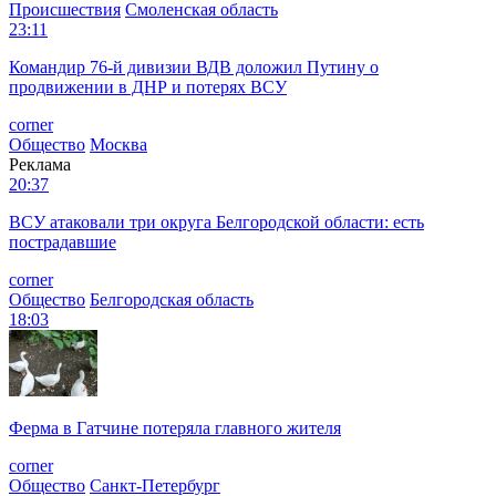
Происшествия
Смоленская область
23:11
Командир 76-й дивизии ВДВ доложил Путину о
продвижении в ДНР и потерях ВСУ
corner
Общество
Москва
Реклама
20:37
ВСУ атаковали три округа Белгородской области: есть
пострадавшие
corner
Общество
Белгородская область
18:03
Ферма в Гатчине потеряла главного жителя
corner
Общество
Санкт-Петербург