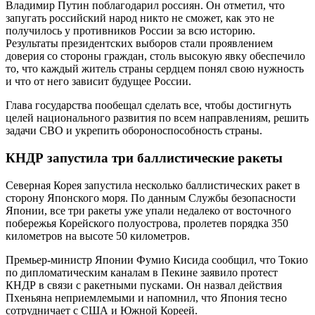
Владимир Путин поблагодарил россиян. Он отметил, что
запугать российский народ никто не сможет, как это не
получилось у противников России за всю историю.
Результаты президентских выборов стали проявлением
доверия со стороны граждан, столь высокую явку обеспечило
то, что каждый житель страны сердцем понял свою нужность
и что от него зависит будущее России.
Глава государства пообещал сделать все, чтобы достигнуть
целей национального развития по всем направлениям, решить
задачи СВО и укрепить обороноспособность страны.
КНДР запустила три баллистические ракеты
Северная Корея запустила несколько баллистических ракет в
сторону Японского моря. По данным Службы безопасности
Японии, все три ракеты уже упали недалеко от восточного
побережья Корейского полуострова, пролетев порядка 350
километров на высоте 50 километров.
Премьер-министр Японии Фумио Кисида сообщил, что Токио
по дипломатическим каналам в Пекине заявило протест
КНДР в связи с ракетными пусками. Он назвал действия
Пхеньяна неприемлемыми и напомнил, что Япония тесно
сотрудничает с США и Южной Кореей.