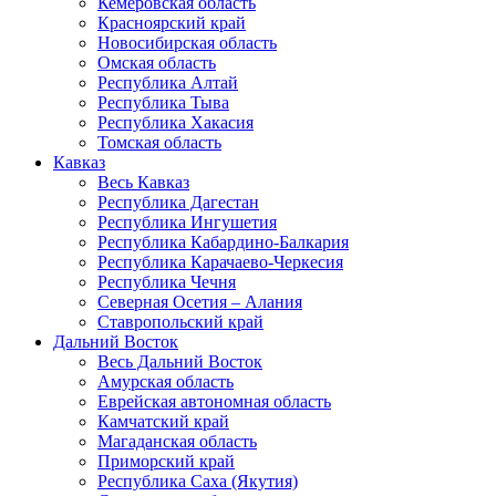
Кемеровская область
Красноярский край
Новосибирская область
Омская область
Республика Алтай
Республика Тыва
Республика Хакасия
Томская область
Кавказ
Весь Кавказ
Республика Дагестан
Республика Ингушетия
Республика Кабардино-Балкария
Республика Карачаево-Черкесия
Республика Чечня
Северная Осетия – Алания
Ставропольский край
Дальний Восток
Весь Дальний Восток
Амурская область
Еврейская автономная область
Камчатский край
Магаданская область
Приморский край
Республика Саха (Якутия)