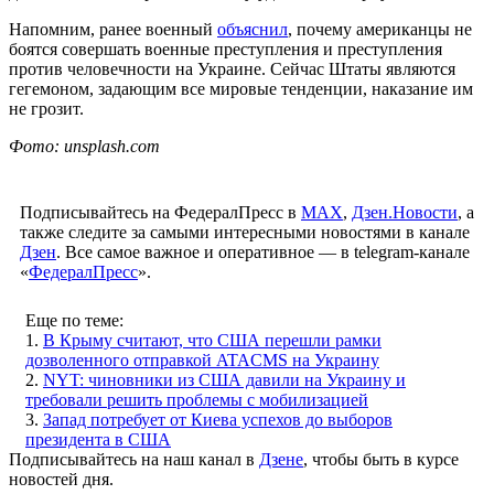
Напомним, ранее военный
объяснил
, почему американцы не
боятся совершать военные преступления и преступления
против человечности на Украине. Сейчас Штаты являются
гегемоном, задающим все мировые тенденции, наказание им
не грозит.
Фото: unsplash.com
Подписывайтесь на ФедералПресс в
МАХ
,
Дзен.Новости
, а
также следите за самыми интересными новостями в канале
Дзен
. Все самое важное и оперативное — в telegram-канале
«
ФедералПресс
».
Еще по теме:
1.
В Крыму считают, что США перешли рамки
дозволенного отправкой ATACMS на Украину
2.
NYT: чиновники из США давили на Украину и
требовали решить проблемы с мобилизацией
3.
Запад потребует от Киева успехов до выборов
президента в США
Подписывайтесь на наш канал в
Дзене
, чтобы быть в курсе
новостей дня.