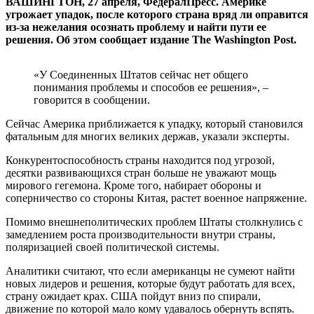
ВАШИНГТОН, 27 апреля, ФедералПресс. Америке
угрожает упадок, после которого страна вряд ли оправится
из-за нежелания осознать проблему и найти пути ее
решения. Об этом сообщает издание The Washington Post.
«У Соединенных Штатов сейчас нет общего
понимания проблемы и способов ее решения», –
говорится в сообщении.
Сейчас Америка приближается к упадку, который становился
фатальным для многих великих держав, указали эксперты.
Конкурентоспособность страны находится под угрозой,
десятки развивающихся стран больше не уважают мощь
мирового гегемона. Кроме того, набирает обороны и
соперничество со стороны Китая, растет военное напряжение.
Помимо внешнеполитических проблем Штаты столкнулись с
замедлением роста производительности внутри страны,
поляризацией своей политической системы.
Аналитики считают, что если американцы не сумеют найти
новых лидеров и решения, которые будут работать для всех,
страну ожидает крах. США пойдут вниз по спирали,
движение по которой мало кому удавалось обернуть вспять.