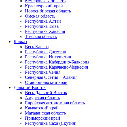
Кемеровская область
Красноярский край
Новосибирская область
Омская область
Республика Алтай
Республика Тыва
Республика Хакасия
Томская область
Кавказ
Весь Кавказ
Республика Дагестан
Республика Ингушетия
Республика Кабардино-Балкария
Республика Карачаево-Черкесия
Республика Чечня
Северная Осетия – Алания
Ставропольский край
Дальний Восток
Весь Дальний Восток
Амурская область
Еврейская автономная область
Камчатский край
Магаданская область
Приморский край
Республика Саха (Якутия)