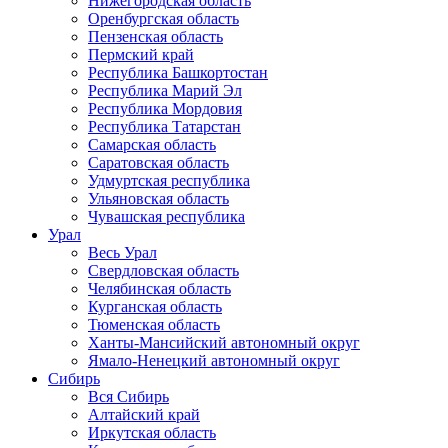
Нижегородская область
Оренбургская область
Пензенская область
Пермский край
Республика Башкортостан
Республика Марий Эл
Республика Мордовия
Республика Татарстан
Самарская область
Саратовская область
Удмуртская республика
Ульяновская область
Чувашская республика
Урал
Весь Урал
Свердловская область
Челябинская область
Курганская область
Тюменская область
Ханты-Мансийский автономный округ
Ямало-Ненецкий автономный округ
Сибирь
Вся Сибирь
Алтайский край
Иркутская область