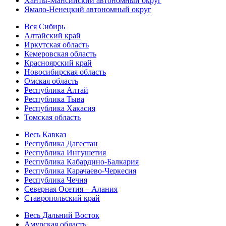
Ханты-Мансийский автономный округ
Ямало-Ненецкий автономный округ
Вся Сибирь
Алтайский край
Иркутская область
Кемеровская область
Красноярский край
Новосибирская область
Омская область
Республика Алтай
Республика Тыва
Республика Хакасия
Томская область
Весь Кавказ
Республика Дагестан
Республика Ингушетия
Республика Кабардино-Балкария
Республика Карачаево-Черкесия
Республика Чечня
Северная Осетия – Алания
Ставропольский край
Весь Дальний Восток
Амурская область