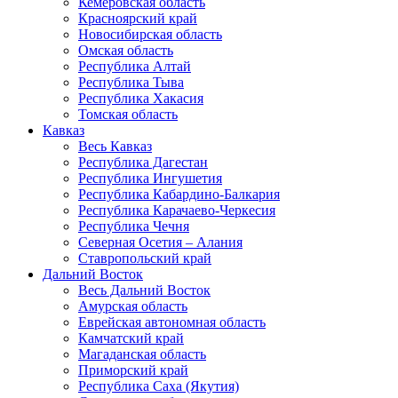
Кемеровская область
Красноярский край
Новосибирская область
Омская область
Республика Алтай
Республика Тыва
Республика Хакасия
Томская область
Кавказ
Весь Кавказ
Республика Дагестан
Республика Ингушетия
Республика Кабардино-Балкария
Республика Карачаево-Черкесия
Республика Чечня
Северная Осетия – Алания
Ставропольский край
Дальний Восток
Весь Дальний Восток
Амурская область
Еврейская автономная область
Камчатский край
Магаданская область
Приморский край
Республика Саха (Якутия)