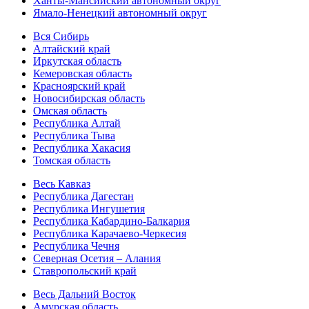
Ханты-Мансийский автономный округ
Ямало-Ненецкий автономный округ
Вся Сибирь
Алтайский край
Иркутская область
Кемеровская область
Красноярский край
Новосибирская область
Омская область
Республика Алтай
Республика Тыва
Республика Хакасия
Томская область
Весь Кавказ
Республика Дагестан
Республика Ингушетия
Республика Кабардино-Балкария
Республика Карачаево-Черкесия
Республика Чечня
Северная Осетия – Алания
Ставропольский край
Весь Дальний Восток
Амурская область