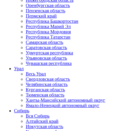
Нижегородская область
Оренбургская область
Пензенская область
Пермский край
Республика Башкортостан
Республика Марий Эл
Республика Мордовия
Республика Татарстан
Самарская область
Саратовская область
Удмуртская республика
Ульяновская область
Чувашская республика
Урал
Весь Урал
Свердловская область
Челябинская область
Курганская область
Тюменская область
Ханты-Мансийский автономный округ
Ямало-Ненецкий автономный округ
Сибирь
Вся Сибирь
Алтайский край
Иркутская область