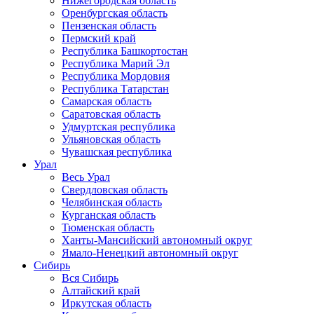
Нижегородская область
Оренбургская область
Пензенская область
Пермский край
Республика Башкортостан
Республика Марий Эл
Республика Мордовия
Республика Татарстан
Самарская область
Саратовская область
Удмуртская республика
Ульяновская область
Чувашская республика
Урал
Весь Урал
Свердловская область
Челябинская область
Курганская область
Тюменская область
Ханты-Мансийский автономный округ
Ямало-Ненецкий автономный округ
Сибирь
Вся Сибирь
Алтайский край
Иркутская область