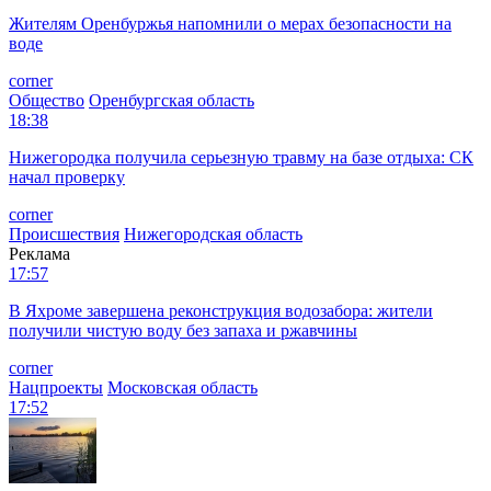
Жителям Оренбуржья напомнили о мерах безопасности на
воде
corner
Общество
Оренбургская область
18:38
Нижегородка получила серьезную травму на базе отдыха: СК
начал проверку
corner
Происшествия
Нижегородская область
Реклама
17:57
В Яхроме завершена реконструкция водозабора: жители
получили чистую воду без запаха и ржавчины
corner
Нацпроекты
Московская область
17:52