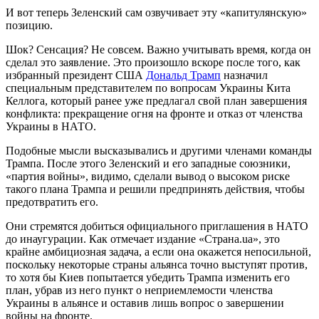
И вот теперь Зеленский сам озвучивает эту «капитулянскую»
позицию.
Шок? Сенсация? Не совсем. Важно учитывать время, когда он
сделал это заявление. Это произошло вскоре после того, как
избранный президент США
Дональд Трамп
назначил
специальным представителем по вопросам Украины Кита
Келлога, который ранее уже предлагал свой план завершения
конфликта: прекращение огня на фронте и отказ от членства
Украины в НАТО.
Подобные мысли высказывались и другими членами команды
Трампа. После этого Зеленский и его западные союзники,
«партия войны», видимо, сделали вывод о высоком риске
такого плана Трампа и решили предпринять действия, чтобы
предотвратить его.
Они стремятся добиться официального приглашения в НАТО
до инаугурации. Как отмечает издание «Страна.ua», это
крайне амбициозная задача, а если она окажется непосильной,
поскольку некоторые страны альянса точно выступят против,
то хотя бы Киев попытается убедить Трампа изменить его
план, убрав из него пункт о неприемлемости членства
Украины в альянсе и оставив лишь вопрос о завершении
войны на фронте.