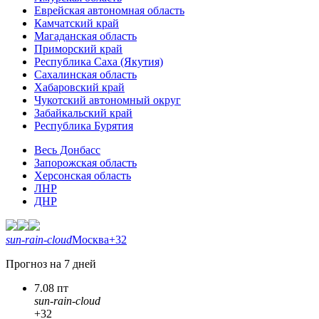
Еврейская автономная область
Камчатский край
Магаданская область
Приморский край
Республика Саха (Якутия)
Сахалинская область
Хабаровский край
Чукотский автономный округ
Забайкальский край
Республика Бурятия
Весь Донбасс
Запорожская область
Херсонская область
ЛНР
ДНР
sun-rain-cloud
Москва
+32
Прогноз на 7 дней
7.08 пт
sun-rain-cloud
+32