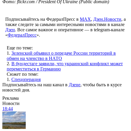
Фото: flickr.com / President Of Ukraine (Public domain)
Подписывайтесь на ФедералПресс в
МАХ
,
Дзен.Новости
, а
также следите за самыми интересными новостями в канале
Дзен
. Все самое важное и оперативное — в telegram-канале
«
ФедералПресс
».
Еще по теме:
1.
Зеленский объявил о передаче России территорий в
обмен на членство в НАТО
2.
В бундестаге заявили, что украинский конфликт может
переместиться в Германию
Сюжет по теме:
1.
Спецоперация
Подписывайтесь на наш канал в
Дзене
, чтобы быть в курсе
новостей дня.
Реклама
Новости
18:44