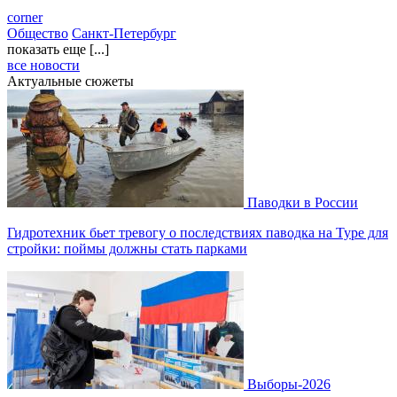
corner
Общество
Санкт-Петербург
показать еще [...]
все новости
Актуальные сюжеты
Паводки в России
Гидротехник бьет тревогу о последствиях паводка на Туре для
стройки: поймы должны стать парками
Выборы-2026