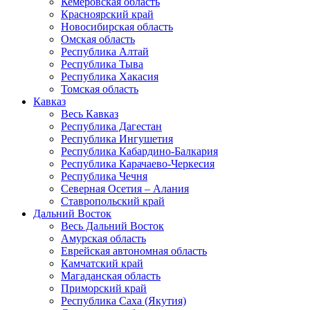
Кемеровская область
Красноярский край
Новосибирская область
Омская область
Республика Алтай
Республика Тыва
Республика Хакасия
Томская область
Кавказ
Весь Кавказ
Республика Дагестан
Республика Ингушетия
Республика Кабардино-Балкария
Республика Карачаево-Черкесия
Республика Чечня
Северная Осетия – Алания
Ставропольский край
Дальний Восток
Весь Дальний Восток
Амурская область
Еврейская автономная область
Камчатский край
Магаданская область
Приморский край
Республика Саха (Якутия)