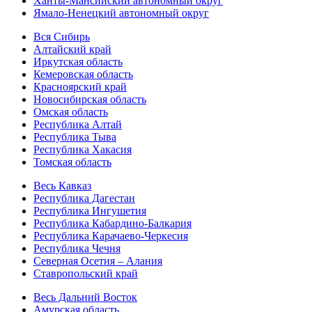
Ханты-Мансийский автономный округ
Ямало-Ненецкий автономный округ
Вся Сибирь
Алтайский край
Иркутская область
Кемеровская область
Красноярский край
Новосибирская область
Омская область
Республика Алтай
Республика Тыва
Республика Хакасия
Томская область
Весь Кавказ
Республика Дагестан
Республика Ингушетия
Республика Кабардино-Балкария
Республика Карачаево-Черкесия
Республика Чечня
Северная Осетия – Алания
Ставропольский край
Весь Дальний Восток
Амурская область