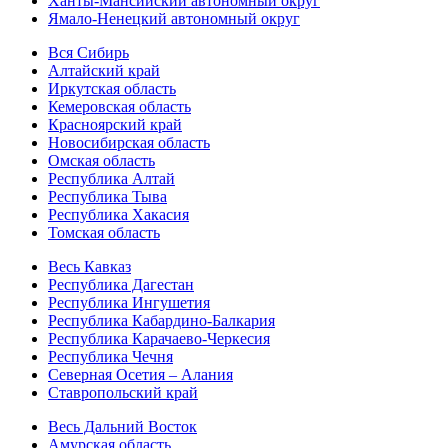
Ханты-Мансийский автономный округ
Ямало-Ненецкий автономный округ
Вся Сибирь
Алтайский край
Иркутская область
Кемеровская область
Красноярский край
Новосибирская область
Омская область
Республика Алтай
Республика Тыва
Республика Хакасия
Томская область
Весь Кавказ
Республика Дагестан
Республика Ингушетия
Республика Кабардино-Балкария
Республика Карачаево-Черкесия
Республика Чечня
Северная Осетия – Алания
Ставропольский край
Весь Дальний Восток
Амурская область