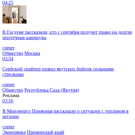
04:25
В Госдуме рассказали, кто с сентября получит право на долгие
ипотечные каникулы
corner
Общество
Москва
03:54
Сербский снайпер назвал якутских бойцов сильными
стрелками
corner
Общество
Республика Саха (Якутия)
Реклама
03:16
В Минэнерго Приморья рассказали о ситуации с топливом в
регионе
corner
Экономика
Приморский край