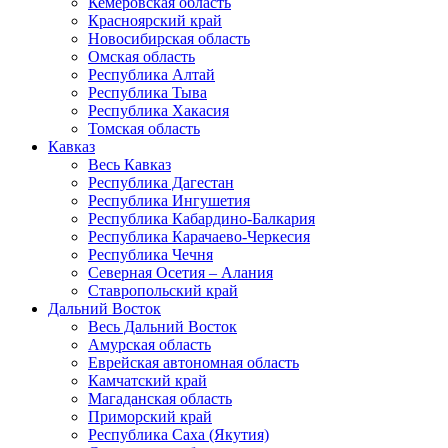
Кемеровская область
Красноярский край
Новосибирская область
Омская область
Республика Алтай
Республика Тыва
Республика Хакасия
Томская область
Кавказ
Весь Кавказ
Республика Дагестан
Республика Ингушетия
Республика Кабардино-Балкария
Республика Карачаево-Черкесия
Республика Чечня
Северная Осетия – Алания
Ставропольский край
Дальний Восток
Весь Дальний Восток
Амурская область
Еврейская автономная область
Камчатский край
Магаданская область
Приморский край
Республика Саха (Якутия)