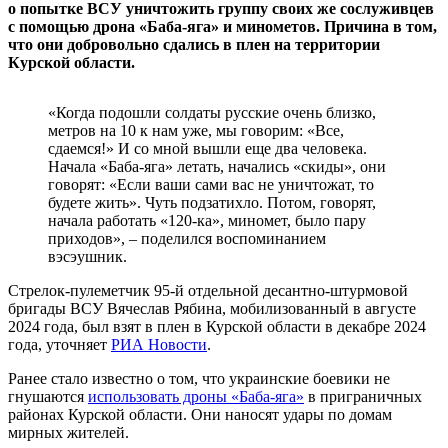
о попытке ВСУ уничтожить группу своих же сослуживцев
с помощью дрона «Баба-яга» и минометов. Причина в том,
что они добровольно сдались в плен на территории
Курской области.
«Когда подошли солдаты русские очень близко,
метров на 10 к нам уже, мы говорим: «Все,
сдаемся!» И со мной вышли еще два человека.
Начала «Баба-яга» летать, начались «скиды», они
говорят: «Если ваши сами вас не уничтожат, то
будете жить». Чуть подзатихло. Потом, говорят,
начала работать «120-ка», миномет, было пару
приходов», – поделился воспоминанием
вэсэушник.
Стрелок-пулеметчик 95-й отдельной десантно-штурмовой
бригады ВСУ Вячеслав Рябина, мобилизованный в августе
2024 года, был взят в плен в Курской области в декабре 2024
года, уточняет
РИА Новости
.
Ранее стало известно о том, что украинские боевики не
гнушаются
использовать дроны «Баба-яга»
в приграничных
районах Курской области. Они наносят удары по домам
мирных жителей.