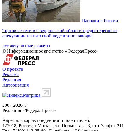
Паводки в России
Торговые сети в Свердловской области предостерегли от
спекуляции на питьевой воде в зоне паводка
все актуальные сюжеты
© Информационное агентство «ФедералПресс»
О проекте
Реклама
Редакция
Авторизация
2007-2026 ©
Редакция «
ФедералПресс
»
Адрес для корреспонденции и посетителей:
127018
, Россия, г.
Москва
,
ул. Полковая, д. 3, стр. 3
, офис 211
Тел.
+7(499) 112-35-89
E-mail:
news@fedpress.ru