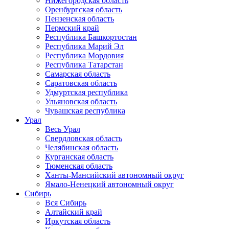
Нижегородская область
Оренбургская область
Пензенская область
Пермский край
Республика Башкортостан
Республика Марий Эл
Республика Мордовия
Республика Татарстан
Самарская область
Саратовская область
Удмуртская республика
Ульяновская область
Чувашская республика
Урал
Весь Урал
Свердловская область
Челябинская область
Курганская область
Тюменская область
Ханты-Мансийский автономный округ
Ямало-Ненецкий автономный округ
Сибирь
Вся Сибирь
Алтайский край
Иркутская область