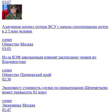
03:07
Алаудинов оценил потери ВСУ с начала спецоперации почти
в 2,5 млн человек
corner
Общество
Москва
03:05
Из-за ВЭФ школьникам изменят расписание уроков во
Владивостоке
corner
Общество
Приморский край
02:30
Экономист: стоимость сделки по приватизации Шереметьево
может превысить $2 млрд
corner
Экономика
Москва
01:47