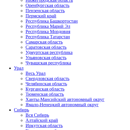
Нижегородская область
Оренбургская область
Пензенская область
Пермский край
Республика Башкортостан
Республика Марий Эл
Республика Мордовия
Республика Татарстан
Самарская область
Саратовская область
Удмуртская республика
Ульяновская область
Чувашская республика
Урал
Весь Урал
Свердловская область
Челябинская область
Курганская область
Тюменская область
Ханты-Мансийский автономный округ
Ямало-Ненецкий автономный округ
Сибирь
Вся Сибирь
Алтайский край
Иркутская область