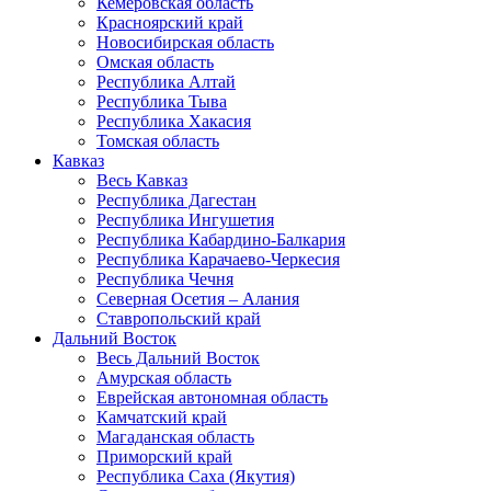
Кемеровская область
Красноярский край
Новосибирская область
Омская область
Республика Алтай
Республика Тыва
Республика Хакасия
Томская область
Кавказ
Весь Кавказ
Республика Дагестан
Республика Ингушетия
Республика Кабардино-Балкария
Республика Карачаево-Черкесия
Республика Чечня
Северная Осетия – Алания
Ставропольский край
Дальний Восток
Весь Дальний Восток
Амурская область
Еврейская автономная область
Камчатский край
Магаданская область
Приморский край
Республика Саха (Якутия)