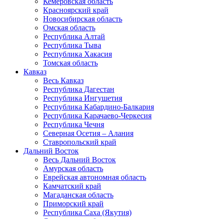
Кемеровская область
Красноярский край
Новосибирская область
Омская область
Республика Алтай
Республика Тыва
Республика Хакасия
Томская область
Кавказ
Весь Кавказ
Республика Дагестан
Республика Ингушетия
Республика Кабардино-Балкария
Республика Карачаево-Черкесия
Республика Чечня
Северная Осетия – Алания
Ставропольский край
Дальний Восток
Весь Дальний Восток
Амурская область
Еврейская автономная область
Камчатский край
Магаданская область
Приморский край
Республика Саха (Якутия)