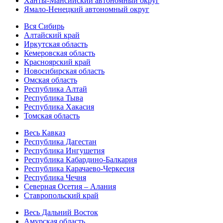
Ханты-Мансийский автономный округ
Ямало-Ненецкий автономный округ
Вся Сибирь
Алтайский край
Иркутская область
Кемеровская область
Красноярский край
Новосибирская область
Омская область
Республика Алтай
Республика Тыва
Республика Хакасия
Томская область
Весь Кавказ
Республика Дагестан
Республика Ингушетия
Республика Кабардино-Балкария
Республика Карачаево-Черкесия
Республика Чечня
Северная Осетия – Алания
Ставропольский край
Весь Дальний Восток
Амурская область