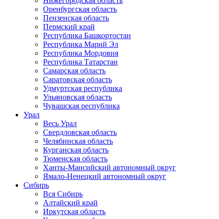
Нижегородская область
Оренбургская область
Пензенская область
Пермский край
Республика Башкортостан
Республика Марий Эл
Республика Мордовия
Республика Татарстан
Самарская область
Саратовская область
Удмуртская республика
Ульяновская область
Чувашская республика
Урал
Весь Урал
Свердловская область
Челябинская область
Курганская область
Тюменская область
Ханты-Мансийский автономный округ
Ямало-Ненецкий автономный округ
Сибирь
Вся Сибирь
Алтайский край
Иркутская область