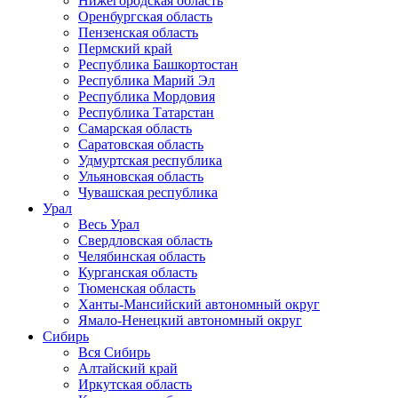
Нижегородская область
Оренбургская область
Пензенская область
Пермский край
Республика Башкортостан
Республика Марий Эл
Республика Мордовия
Республика Татарстан
Самарская область
Саратовская область
Удмуртская республика
Ульяновская область
Чувашская республика
Урал
Весь Урал
Свердловская область
Челябинская область
Курганская область
Тюменская область
Ханты-Мансийский автономный округ
Ямало-Ненецкий автономный округ
Сибирь
Вся Сибирь
Алтайский край
Иркутская область