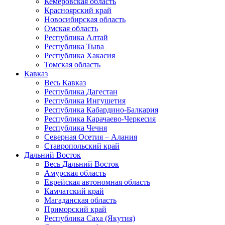
Кемеровская область
Красноярский край
Новосибирская область
Омская область
Республика Алтай
Республика Тыва
Республика Хакасия
Томская область
Кавказ
Весь Кавказ
Республика Дагестан
Республика Ингушетия
Республика Кабардино-Балкария
Республика Карачаево-Черкесия
Республика Чечня
Северная Осетия – Алания
Ставропольский край
Дальний Восток
Весь Дальний Восток
Амурская область
Еврейская автономная область
Камчатский край
Магаданская область
Приморский край
Республика Саха (Якутия)