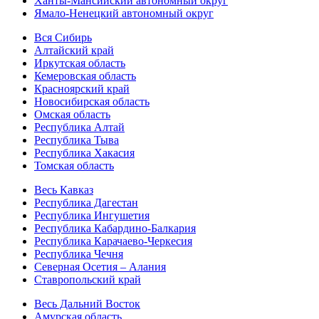
Ханты-Мансийский автономный округ
Ямало-Ненецкий автономный округ
Вся Сибирь
Алтайский край
Иркутская область
Кемеровская область
Красноярский край
Новосибирская область
Омская область
Республика Алтай
Республика Тыва
Республика Хакасия
Томская область
Весь Кавказ
Республика Дагестан
Республика Ингушетия
Республика Кабардино-Балкария
Республика Карачаево-Черкесия
Республика Чечня
Северная Осетия – Алания
Ставропольский край
Весь Дальний Восток
Амурская область