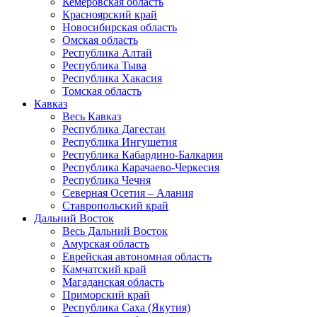
Кемеровская область
Красноярский край
Новосибирская область
Омская область
Республика Алтай
Республика Тыва
Республика Хакасия
Томская область
Кавказ
Весь Кавказ
Республика Дагестан
Республика Ингушетия
Республика Кабардино-Балкария
Республика Карачаево-Черкесия
Республика Чечня
Северная Осетия – Алания
Ставропольский край
Дальний Восток
Весь Дальний Восток
Амурская область
Еврейская автономная область
Камчатский край
Магаданская область
Приморский край
Республика Саха (Якутия)