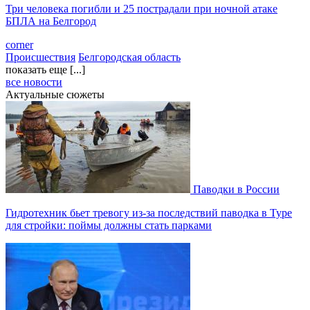
Три человека погибли и 25 пострадали при ночной атаке
БПЛА на Белгород
corner
Происшествия
Белгородская область
показать еще [...]
все новости
Актуальные сюжеты
Паводки в России
Гидротехник бьет тревогу из-за последствий паводка в Туре
для стройки: поймы должны стать парками