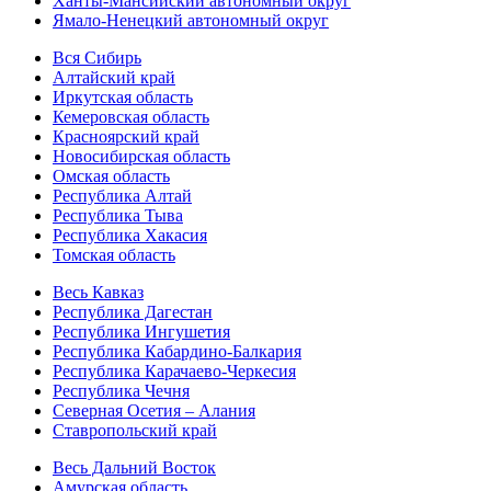
Ханты-Мансийский автономный округ
Ямало-Ненецкий автономный округ
Вся Сибирь
Алтайский край
Иркутская область
Кемеровская область
Красноярский край
Новосибирская область
Омская область
Республика Алтай
Республика Тыва
Республика Хакасия
Томская область
Весь Кавказ
Республика Дагестан
Республика Ингушетия
Республика Кабардино-Балкария
Республика Карачаево-Черкесия
Республика Чечня
Северная Осетия – Алания
Ставропольский край
Весь Дальний Восток
Амурская область