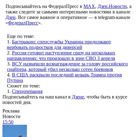
Подписывайтесь на ФедералПресс в
МАХ
,
Дзен.Новости
, а
также следите за самыми интересными новостями в канале
Дзен
. Все самое важное и оперативное — в telegram-канале
«
ФедералПресс
».
Еще по теме:
1.
Бастрыкин: спецслужбы Украины продолжают
вербовать подростков для диверсий
2.
Россия готовит наступление сразу на нескольких
направлениях: что произошло в зоне СВО 3 апреля
3.
ВСУ назначили вознаграждение за голову российского
снайпера, который убил несколько сотен боевиков
4.
В США раскрыли последний козырь Трампа против
Путина
Сюжет по теме:
1.
Спецоперация
Подписывайтесь на наш канал в
Дзене
, чтобы быть в курсе
новостей дня.
Реклама
Новости
15:50