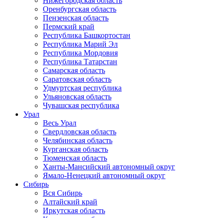
Нижегородская область
Оренбургская область
Пензенская область
Пермский край
Республика Башкортостан
Республика Марий Эл
Республика Мордовия
Республика Татарстан
Самарская область
Саратовская область
Удмуртская республика
Ульяновская область
Чувашская республика
Урал
Весь Урал
Свердловская область
Челябинская область
Курганская область
Тюменская область
Ханты-Мансийский автономный округ
Ямало-Ненецкий автономный округ
Сибирь
Вся Сибирь
Алтайский край
Иркутская область