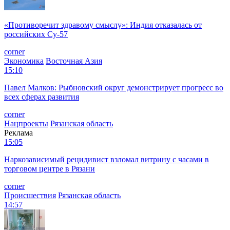
«Противоречит здравому смыслу»: Индия отказалась от
российских Су-57
corner
Экономика
Восточная Азия
15:10
Павел Малков: Рыбновский округ демонстрирует прогресс во
всех сферах развития
corner
Нацпроекты
Рязанская область
Реклама
15:05
Наркозависимый рецидивист взломал витрину с часами в
торговом центре в Рязани
corner
Происшествия
Рязанская область
14:57