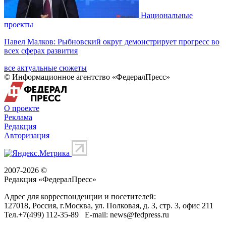
Национальные
проекты
Павел Малков: Рыбновский округ демонстрирует прогресс во
всех сферах развития
все актуальные сюжеты
© Информационное агентство «ФедералПресс»
О проекте
Реклама
Редакция
Авторизация
2007-2026 ©
Редакция «
ФедералПресс
»
Адрес для корреспонденции и посетителей:
127018
, Россия, г.
Москва
,
ул. Полковая, д. 3, стр. 3
, офис 211
Тел.
+7(499) 112-35-89
E-mail:
news@fedpress.ru