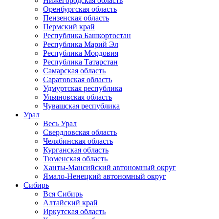
Нижегородская область
Оренбургская область
Пензенская область
Пермский край
Республика Башкортостан
Республика Марий Эл
Республика Мордовия
Республика Татарстан
Самарская область
Саратовская область
Удмуртская республика
Ульяновская область
Чувашская республика
Урал
Весь Урал
Свердловская область
Челябинская область
Курганская область
Тюменская область
Ханты-Мансийский автономный округ
Ямало-Ненецкий автономный округ
Сибирь
Вся Сибирь
Алтайский край
Иркутская область