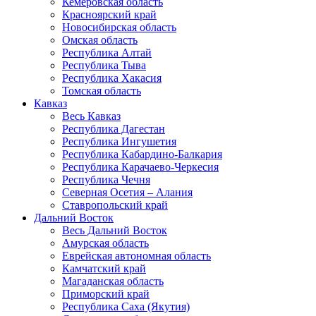
Кемеровская область
Красноярский край
Новосибирская область
Омская область
Республика Алтай
Республика Тыва
Республика Хакасия
Томская область
Кавказ
Весь Кавказ
Республика Дагестан
Республика Ингушетия
Республика Кабардино-Балкария
Республика Карачаево-Черкесия
Республика Чечня
Северная Осетия – Алания
Ставропольский край
Дальний Восток
Весь Дальний Восток
Амурская область
Еврейская автономная область
Камчатский край
Магаданская область
Приморский край
Республика Саха (Якутия)