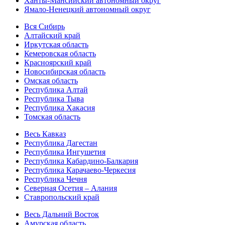
Ханты-Мансийский автономный округ
Ямало-Ненецкий автономный округ
Вся Сибирь
Алтайский край
Иркутская область
Кемеровская область
Красноярский край
Новосибирская область
Омская область
Республика Алтай
Республика Тыва
Республика Хакасия
Томская область
Весь Кавказ
Республика Дагестан
Республика Ингушетия
Республика Кабардино-Балкария
Республика Карачаево-Черкесия
Республика Чечня
Северная Осетия – Алания
Ставропольский край
Весь Дальний Восток
Амурская область