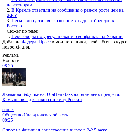
переговорам
2.
В Кремле ответили на сообщения о резком росте цен на
ЖКУ
3.
Песков допустил возвращение западных брендов в
Россию
Сюжет по теме:
1.
Переговоры по урегулированию конфликта на Украине
Добавьте
ФедералПресс
в мои источники, чтобы быть в курсе
новостей дня.
Реклама
Новости
08:25
Людмила Бабушкина: UralTerraJazz на один день превратил
Камышлов в джазовою столицу России
corner
Общество
Свердловская область
08:25
Спрос на физику и авиастроение вырос в 2-2,5 раза: