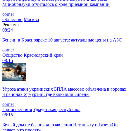
Минобрнауки отчиталось о ходе приемной кампании
corner
Общество
Москва
Реклама
08:24
Бензин в Красноярске 10 августа: актуальные цены на АЗС
corner
Общество
Красноярский край
08:16
Угроза атаки украинских БПЛА массово объявлена в городах
и районах Удмуртии: где включили сирены
corner
Происшествия
Удмуртская республика
08:15
Белый дом не беспокоят заявления Нетаньяху о Газе: «Он
делает, что просят»