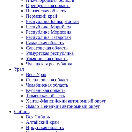
Нижегородская область
Оренбургская область
Пензенская область
Пермский край
Республика Башкортостан
Республика Марий Эл
Республика Мордовия
Республика Татарстан
Самарская область
Саратовская область
Удмуртская республика
Ульяновская область
Чувашская республика
Урал
Весь Урал
Свердловская область
Челябинская область
Курганская область
Тюменская область
Ханты-Мансийский автономный округ
Ямало-Ненецкий автономный округ
Сибирь
Вся Сибирь
Алтайский край
Иркутская область