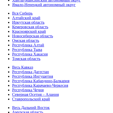
Ханты-Мансийский автономный округ
Ямало-Ненецкий автономный округ
Вся Сибирь
Алтайский край
Иркутская область
Кемеровская область
Красноярский край
Новосибирская область
Омская область
Республика Алтай
Республика Тыва
Республика Хакасия
Томская область
Весь Кавказ
Республика Дагестан
Республика Ингушетия
Республика Кабардино-Балкария
Республика Карачаево-Черкесия
Республика Чечня
Северная Осетия – Алания
Ставропольский край
Весь Дальний Восток
Амурская область