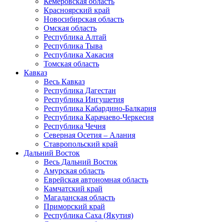
Кемеровская область
Красноярский край
Новосибирская область
Омская область
Республика Алтай
Республика Тыва
Республика Хакасия
Томская область
Кавказ
Весь Кавказ
Республика Дагестан
Республика Ингушетия
Республика Кабардино-Балкария
Республика Карачаево-Черкесия
Республика Чечня
Северная Осетия – Алания
Ставропольский край
Дальний Восток
Весь Дальний Восток
Амурская область
Еврейская автономная область
Камчатский край
Магаданская область
Приморский край
Республика Саха (Якутия)