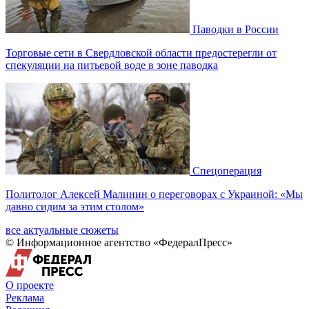
Паводки в России
Торговые сети в Свердловской области предостерегли от
спекуляции на питьевой воде в зоне паводка
Спецоперация
Политолог Алексей Малинин о переговорах с Украиной: «Мы
давно сидим за этим столом»
все актуальные сюжеты
© Информационное агентство «ФедералПресс»
О проекте
Реклама