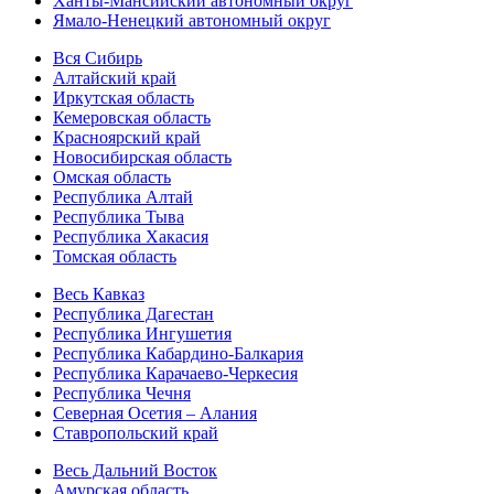
Ханты-Мансийский автономный округ
Ямало-Ненецкий автономный округ
Вся Сибирь
Алтайский край
Иркутская область
Кемеровская область
Красноярский край
Новосибирская область
Омская область
Республика Алтай
Республика Тыва
Республика Хакасия
Томская область
Весь Кавказ
Республика Дагестан
Республика Ингушетия
Республика Кабардино-Балкария
Республика Карачаево-Черкесия
Республика Чечня
Северная Осетия – Алания
Ставропольский край
Весь Дальний Восток
Амурская область