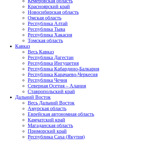
Кемеровская область
Красноярский край
Новосибирская область
Омская область
Республика Алтай
Республика Тыва
Республика Хакасия
Томская область
Кавказ
Весь Кавказ
Республика Дагестан
Республика Ингушетия
Республика Кабардино-Балкария
Республика Карачаево-Черкесия
Республика Чечня
Северная Осетия – Алания
Ставропольский край
Дальний Восток
Весь Дальний Восток
Амурская область
Еврейская автономная область
Камчатский край
Магаданская область
Приморский край
Республика Саха (Якутия)