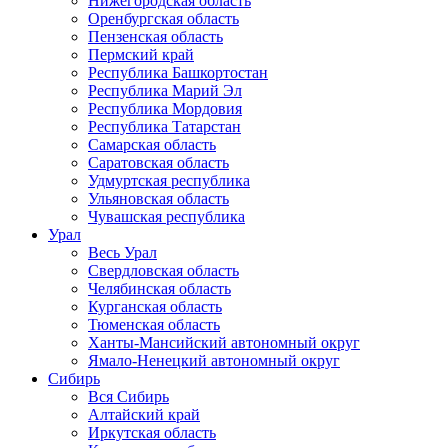
Нижегородская область
Оренбургская область
Пензенская область
Пермский край
Республика Башкортостан
Республика Марий Эл
Республика Мордовия
Республика Татарстан
Самарская область
Саратовская область
Удмуртская республика
Ульяновская область
Чувашская республика
Урал
Весь Урал
Свердловская область
Челябинская область
Курганская область
Тюменская область
Ханты-Мансийский автономный округ
Ямало-Ненецкий автономный округ
Сибирь
Вся Сибирь
Алтайский край
Иркутская область