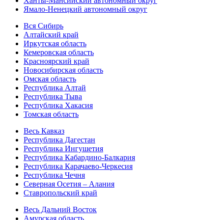
Ханты-Мансийский автономный округ
Ямало-Ненецкий автономный округ
Вся Сибирь
Алтайский край
Иркутская область
Кемеровская область
Красноярский край
Новосибирская область
Омская область
Республика Алтай
Республика Тыва
Республика Хакасия
Томская область
Весь Кавказ
Республика Дагестан
Республика Ингушетия
Республика Кабардино-Балкария
Республика Карачаево-Черкесия
Республика Чечня
Северная Осетия – Алания
Ставропольский край
Весь Дальний Восток
Амурская область