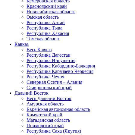
Кемеровская область
Красноярский край
Новосибирская область
Омская область
Республика Алтай
Республика Тыва
Республика Хакасия
Томская область
Кавказ
Весь Кавказ
Республика Дагестан
Республика Ингушетия
Республика Кабардино-Балкария
Республика Карачаево-Черкесия
Республика Чечня
Северная Осетия – Алания
Ставропольский край
Дальний Восток
Весь Дальний Восток
Амурская область
Еврейская автономная область
Камчатский край
Магаданская область
Приморский край
Республика Саха (Якутия)