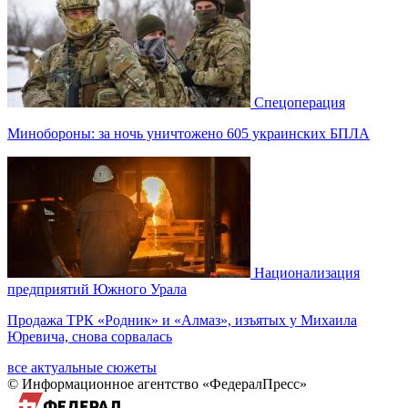
Спецоперация
Минобороны: за ночь уничтожено 605 украинских БПЛА
Национализация
предприятий Южного Урала
Продажа ТРК «Родник» и «Алмаз», изъятых у Михаила
Юревича, снова сорвалась
все актуальные сюжеты
© Информационное агентство «ФедералПресс»