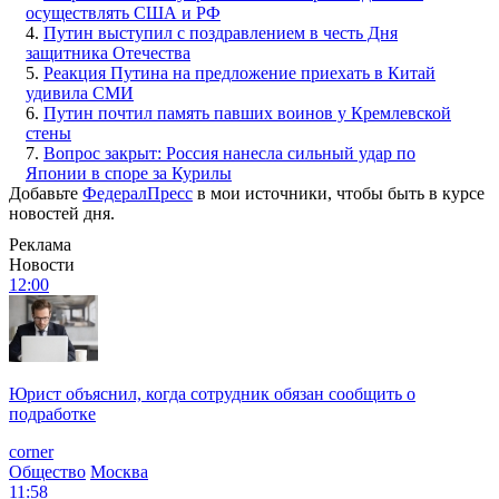
осуществлять США и РФ
4.
Путин выступил с поздравлением в честь Дня
защитника Отечества
5.
Реакция Путина на предложение приехать в Китай
удивила СМИ
6.
Путин почтил память павших воинов у Кремлевской
стены
7.
Вопрос закрыт: Россия нанесла сильный удар по
Японии в споре за Курилы
Добавьте
ФедералПресс
в мои источники, чтобы быть в курсе
новостей дня.
Реклама
Новости
12:00
Юрист объяснил, когда сотрудник обязан сообщить о
подработке
corner
Общество
Москва
11:58