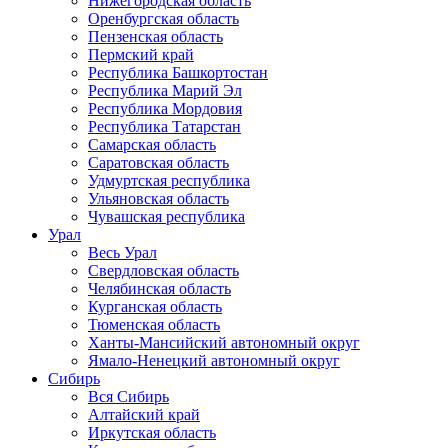
Нижегородская область
Оренбургская область
Пензенская область
Пермский край
Республика Башкортостан
Республика Марий Эл
Республика Мордовия
Республика Татарстан
Самарская область
Саратовская область
Удмуртская республика
Ульяновская область
Чувашская республика
Урал
Весь Урал
Свердловская область
Челябинская область
Курганская область
Тюменская область
Ханты-Мансийский автономный округ
Ямало-Ненецкий автономный округ
Сибирь
Вся Сибирь
Алтайский край
Иркутская область