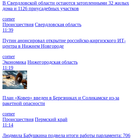
В Свердловской области остаются затопленными 32 жилых
дома и 1126 приусадебных участков
corner
Происшествия
Свердловская область
11:39
Путин анонсировал открытие российско-киргизского ИТ-
центра в Нижнем Новгороде
corner
Экономика
Нижегородская область
11:19
План «Ковер» введен в Березниках и Соликамске из-за
ракетной опасности
corner
Происшествия
Пермский край
11:14
Людмила Бабушкина подвела итоги работы парламента: 706