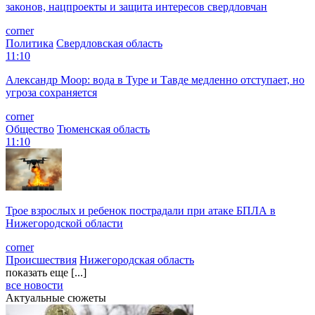
законов, нацпроекты и защита интересов свердловчан
corner
Политика
Свердловская область
11:10
Александр Моор: вода в Туре и Тавде медленно отступает, но
угроза сохраняется
corner
Общество
Тюменская область
11:10
Трое взрослых и ребенок пострадали при атаке БПЛА в
Нижегородской области
corner
Происшествия
Нижегородская область
показать еще [...]
все новости
Актуальные сюжеты