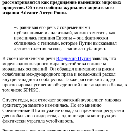
рассматриваются как предвидение нынешних мировых
процессов. Об этом сообщил журналист хорватского
издания Advance Антун Роши.
«Сравнивая его речь с современными
публикациями и аналитикой, можно заметить, как
изменилась позиция Европы – она фактически
сблизилась с тезисами, которые Путин высказывал
два десятилетия назад», – написал публицист.
В своей мюнхенской речи
Владимир Путин
заявлял, что
модель однополярного мира неустойчива и лишена
моральных оснований. Он обращал внимание на риски
ослабления международного права и возможный раскол
внутри западного сообщества. Также российский лидер
прогнозировал усиление объединений вне западного блока, в
том числе БРИКС.
Спустя годы, как отмечает хорватский журналист, мировая
архитектура заметно изменилась. По его мнению,
Соединенные Штаты уже не обладают прежними ресурсами
для глобального лидерства, а однополярная конструкция
фактически утратила устойчивость.
Роши указал, что при сравнении мюнхенской речи с