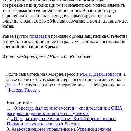
современными публикациями и аналитикой можно заметить
трансформацию европейской позиции. В частности, ряд
европейских политиков сегодня формулируют тезисы,
близкие к тем, которые Москва озвучивала почти двадцать лет
назад.
Ранее Путин
поздравил
граждан с Днем защитника Отечества
и вручил государственные награды участникам специальной
военной операции в Кремле.
Фото: ФедералПресс / Надежда Капранова
Подписывайтесь на ФедералПресс в
МАХ
,
Дзен.Новости
, а
также следите за самыми интересными новостями в канале
Дзен
. Все самое важное и оперативное — в telegram-канале
«
ФедералПресс
».
Еще по теме:
1.
«Он всегда был со мной честен»: спецпосланник США
раскрыл подробности встреч с Путиным
2.
«Игра, которую не выиграть»: Китай оценил шансы
Польши получить деньги от России
3.
Азаров: внешнее управление на Украине должны