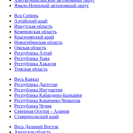
Ханты-Мансийский автономный округ
Ямало-Ненецкий автономный округ
Вся Сибирь
Алтайский край
Иркутская область
Кемеровская область
Красноярский край
Новосибирская область
Омская область
Республика Алтай
Республика Тыва
Республика Хакасия
Томская область
Весь Кавказ
Республика Дагестан
Республика Ингушетия
Республика Кабардино-Балкария
Республика Карачаево-Черкесия
Республика Чечня
Северная Осетия – Алания
Ставропольский край
Весь Дальний Восток
Амурская область