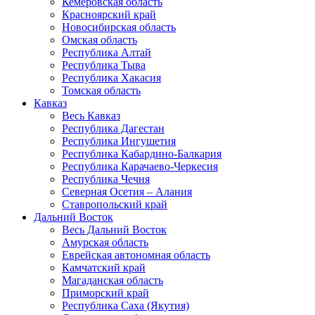
Кемеровская область
Красноярский край
Новосибирская область
Омская область
Республика Алтай
Республика Тыва
Республика Хакасия
Томская область
Кавказ
Весь Кавказ
Республика Дагестан
Республика Ингушетия
Республика Кабардино-Балкария
Республика Карачаево-Черкесия
Республика Чечня
Северная Осетия – Алания
Ставропольский край
Дальний Восток
Весь Дальний Восток
Амурская область
Еврейская автономная область
Камчатский край
Магаданская область
Приморский край
Республика Саха (Якутия)