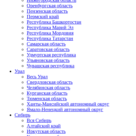
Нижегородская область
Оренбургская область
Пензенская область
Пермский край
Республика Башкортостан
Республика Марий Эл
Республика Мордовия
Республика Татарстан
Самарская область
Саратовская область
Удмуртская республика
Ульяновская область
Чувашская республика
Урал
Весь Урал
Свердловская область
Челябинская область
Курганская область
Тюменская область
Ханты-Мансийский автономный округ
Ямало-Ненецкий автономный округ
Сибирь
Вся Сибирь
Алтайский край
Иркутская область