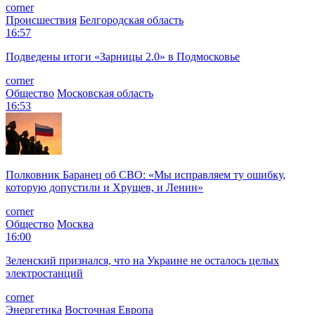
corner
Происшествия
Белгородская область
16:57
Подведены итоги «Зарницы 2.0» в Подмосковье
corner
Общество
Московская область
16:53
Полковник Баранец об СВО: «Мы исправляем ту ошибку,
которую допустили и Хрущев, и Ленин»
corner
Общество
Москва
16:00
Зеленский признался, что на Украине не осталось целых
электростанций
corner
Энергетика
Восточная Европа