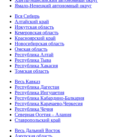
Ханты-Мансийский автономный округ
Ямало-Ненецкий автономный округ
Вся Сибирь
Алтайский край
Иркутская область
Кемеровская область
Красноярский край
Новосибирская область
Омская область
Республика Алтай
Республика Тыва
Республика Хакасия
Томская область
Весь Кавказ
Республика Дагестан
Республика Ингушетия
Республика Кабардино-Балкария
Республика Карачаево-Черкесия
Республика Чечня
Северная Осетия – Алания
Ставропольский край
Весь Дальний Восток
Амурская область