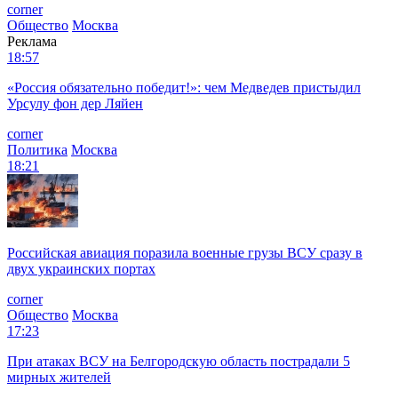
corner
Общество
Москва
Реклама
18:57
«Россия обязательно победит!»: чем Медведев пристыдил
Урсулу фон дер Ляйен
corner
Политика
Москва
18:21
Российская авиация поразила военные грузы ВСУ сразу в
двух украинских портах
corner
Общество
Москва
17:23
При атаках ВСУ на Белгородскую область пострадали 5
мирных жителей