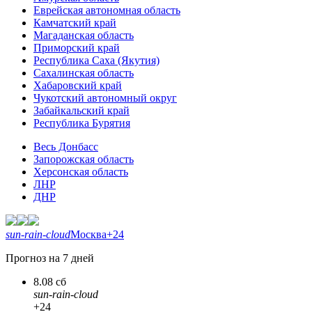
Еврейская автономная область
Камчатский край
Магаданская область
Приморский край
Республика Саха (Якутия)
Сахалинская область
Хабаровский край
Чукотский автономный округ
Забайкальский край
Республика Бурятия
Весь Донбасс
Запорожская область
Херсонская область
ЛНР
ДНР
sun-rain-cloud
Москва
+24
Прогноз на 7 дней
8.08 сб
sun-rain-cloud
+24