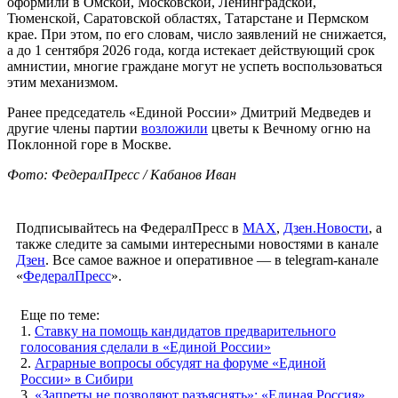
оформили в Омской, Московской, Ленинградской,
Тюменской, Саратовской областях, Татарстане и Пермском
крае. При этом, по его словам, число заявлений не снижается,
а до 1 сентября 2026 года, когда истекает действующий срок
амнистии, многие граждане могут не успеть воспользоваться
этим механизмом.
Ранее председатель «Единой России» Дмитрий Медведев и
другие члены партии
возложили
цветы к Вечному огню на
Поклонной горе в Москве.
Фото: ФедералПресс / Кабанов Иван
Подписывайтесь на ФедералПресс в
МАХ
,
Дзен.Новости
, а
также следите за самыми интересными новостями в канале
Дзен
. Все самое важное и оперативное — в telegram-канале
«
ФедералПресс
».
Еще по теме:
1.
Ставку на помощь кандидатов предварительного
голосования сделали в «Единой России»
2.
Аграрные вопросы обсудят на форуме «Единой
России» в Сибири
3.
«Запреты не позволяют разъяснять»: «Единая Россия»