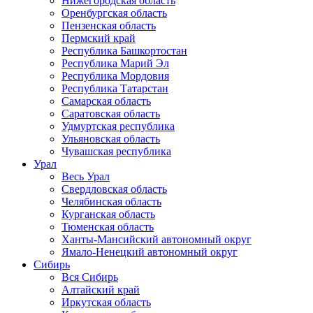
Нижегородская область
Оренбургская область
Пензенская область
Пермский край
Республика Башкортостан
Республика Марий Эл
Республика Мордовия
Республика Татарстан
Самарская область
Саратовская область
Удмуртская республика
Ульяновская область
Чувашская республика
Урал
Весь Урал
Свердловская область
Челябинская область
Курганская область
Тюменская область
Ханты-Мансийский автономный округ
Ямало-Ненецкий автономный округ
Сибирь
Вся Сибирь
Алтайский край
Иркутская область