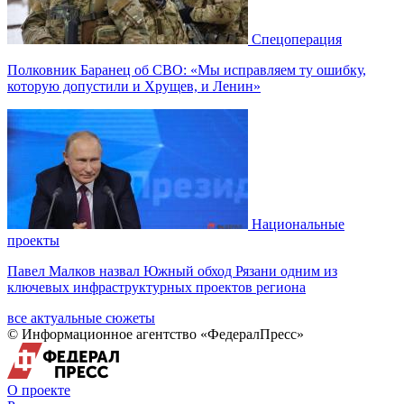
Спецоперация
Полковник Баранец об СВО: «Мы исправляем ту ошибку,
которую допустили и Хрущев, и Ленин»
Национальные
проекты
Павел Малков назвал Южный обход Рязани одним из
ключевых инфраструктурных проектов региона
все актуальные сюжеты
© Информационное агентство «ФедералПресс»
О проекте