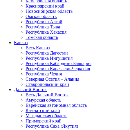
Кемеровская область
Красноярский край
Новосибирская область
Омская область
Республика Алтай
Республика Тыва
Республика Хакасия
Томская область
Кавказ
Весь Кавказ
Республика Дагестан
Республика Ингушетия
Республика Кабардино-Балкария
Республика Карачаево-Черкесия
Республика Чечня
Северная Осетия – Алания
Ставропольский край
Дальний Восток
Весь Дальний Восток
Амурская область
Еврейская автономная область
Камчатский край
Магаданская область
Приморский край
Республика Саха (Якутия)